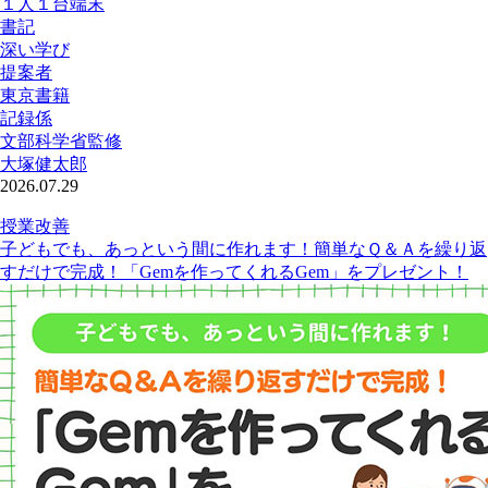
１人１台端末
書記
深い学び
提案者
東京書籍
記録係
文部科学省監修
大塚健太郎
2026.07.29
授業改善
子どもでも、あっという間に作れます！簡単なＱ＆Ａを繰り返
すだけで完成！「Gemを作ってくれるGem」をプレゼント！