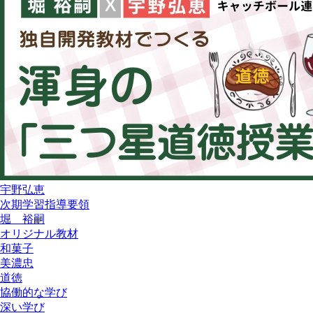
宇野弘恵
次期学習指導要領
堀 裕嗣
オリジナル教材
和菓子
美濃忠
道徳
協働的な学び
深い学び