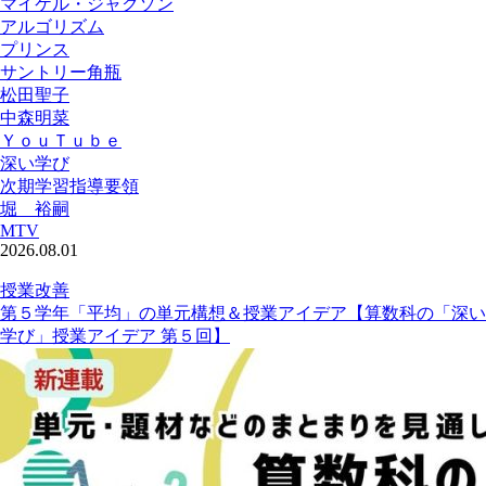
マイケル・ジャクソン
アルゴリズム
プリンス
サントリー角瓶
松田聖子
中森明菜
ＹｏｕＴｕｂｅ
深い学び
次期学習指導要領
堀 裕嗣
MTV
2026.08.01
授業改善
第５学年「平均」の単元構想＆授業アイデア【算数科の「深い
学び」授業アイデア 第５回】