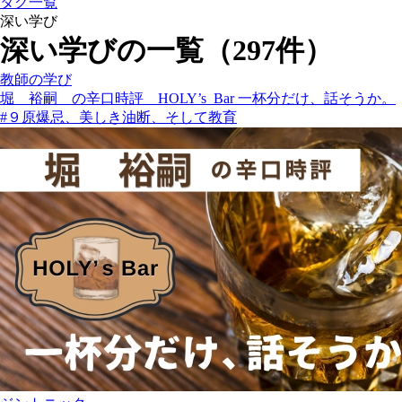
タグ一覧
深い学び
深い学びの一覧（297件）
教師の学び
堀 裕嗣 の辛口時評 HOLY’s Bar 一杯分だけ、話そうか。
#９原爆忌、美しき油断、そして教育