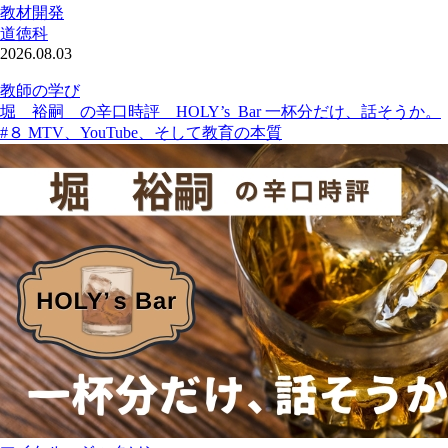
教材開発
道徳科
2026.08.03
教師の学び
堀 裕嗣 の辛口時評 HOLY’s Bar 一杯分だけ、話そうか。
#８ MTV、YouTube、そして教育の本質