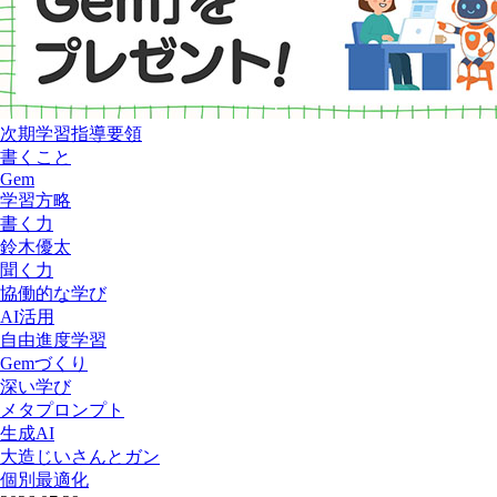
次期学習指導要領
書くこと
Gem
学習方略
書く力
鈴木優太
聞く力
協働的な学び
AI活用
自由進度学習
Gemづくり
深い学び
メタプロンプト
生成AI
大造じいさんとガン
個別最適化