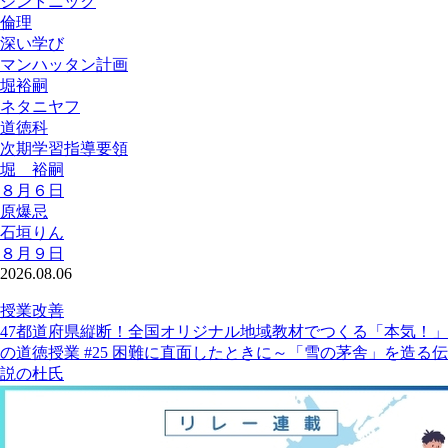
ジントニック
倫理
深い学び
マンハッタン計画
堀裕嗣
ネタニヤフ
道徳科
次期学習指導要領
堀 裕嗣
８月６日
原爆忌
石垣りん
８月９日
2026.08.06
授業改善
47都道府県縦断！全国オリジナル地域教材でつくる「本気！」
の道徳授業 #25 困難に直面したときに～「雪の茅舎」を造る伝
説の杜氏