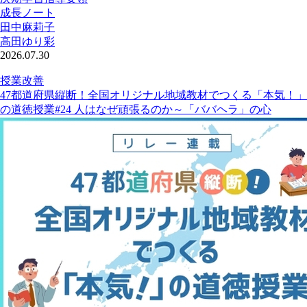
成長ノート
田中麻莉子
高田ゆり彩
2026.07.30
授業改善
47都道府県縦断！全国オリジナル地域教材でつくる「本気！」
の道徳授業#24 人はなぜ頑張るのか～「ババヘラ」の心