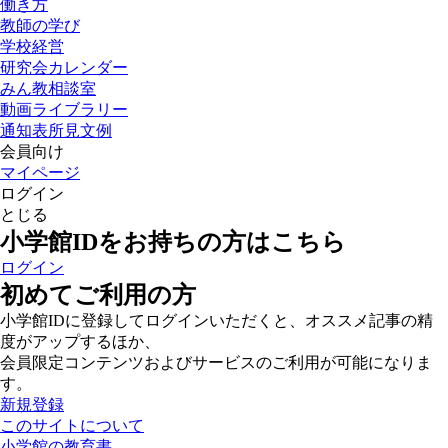
働き方
教師の学び
学校経営
研究会カレンダー
みん教相談室
動画ライブラリー
通知表所見文例
会員向け
マイページ
ログイン
とじる
小学館IDをお持ちの方はこちら
ログイン
初めてご利用の方
小学館IDに登録してログインいただくと、オススメ記事の精
度がアップするほか、
会員限定コンテンツおよびサービスのご利用が可能になりま
す。
新規登録
このサイトについて
小学館の教育書