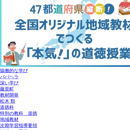
協働的な学び
ババヘラ
深い学び
藤里町
教材開発
松木 類
道徳科
特別の教科 道徳
地域教材
次期学習指導要領