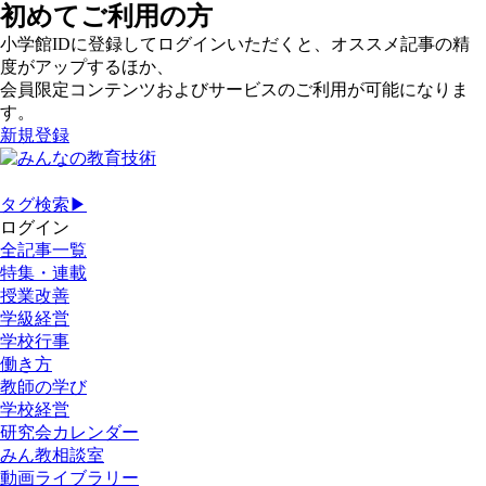
初めてご利用の方
小学館IDに登録してログインいただくと、オススメ記事の精
度がアップするほか、
会員限定コンテンツおよびサービスのご利用が可能になりま
す。
新規登録
タグ検索▶
ログイン
全記事一覧
特集・連載
授業改善
学級経営
学校行事
働き方
教師の学び
学校経営
研究会カレンダー
みん教相談室
動画ライブラリー