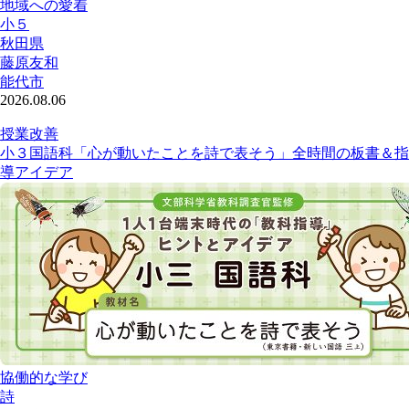
地域への愛着
小５
秋田県
藤原友和
能代市
2026.08.06
授業改善
小３国語科「心が動いたことを詩で表そう」全時間の板書＆指
導アイデア
協働的な学び
詩