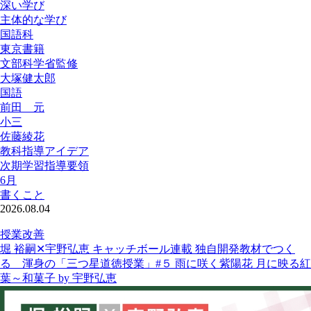
深い学び
主体的な学び
国語科
東京書籍
文部科学省監修
大塚健太郎
国語
前田 元
小三
佐藤綾花
教科指導アイデア
次期学習指導要領
6月
書くこと
2026.08.04
授業改善
堀 裕嗣✕宇野弘恵 キャッチボール連載 独自開発教材でつく
る 渾身の「三つ星道徳授業」#５ 雨に咲く紫陽花 月に映る紅
葉～和菓子 by 宇野弘恵