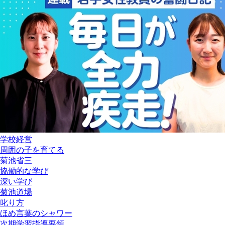
学校経営
周囲の子を育てる
菊池省三
協働的な学び
深い学び
菊池道場
叱り方
ほめ言葉のシャワー
次期学習指導要領