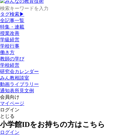
タグ検索▶
全記事一覧
特集・連載
授業改善
学級経営
学校行事
働き方
教師の学び
学校経営
研究会カレンダー
みん教相談室
動画ライブラリー
通知表所見文例
会員向け
マイページ
ログイン
とじる
小学館IDをお持ちの方はこちら
ログイン