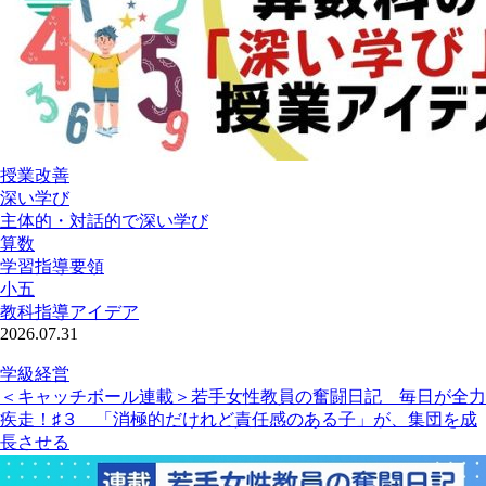
授業改善
深い学び
主体的・対話的で深い学び
算数
学習指導要領
小五
教科指導アイデア
2026.07.31
学級経営
＜キャッチボール連載＞若手女性教員の奮闘日記 毎日が全力
疾走！♯３ 「消極的だけれど責任感のある子」が、集団を成
長させる