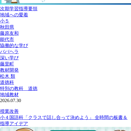
次期学習指導要領
地域への愛着
小５
秋田県
藤原友和
能代市
協働的な学び
ババヘラ
深い学び
藤里町
教材開発
松木 類
道徳科
特別の教科 道徳
地域教材
2026.07.30
授業改善
小４国語科「クラスで話し合って決めよう」 全時間の板書＆
指導アイデア