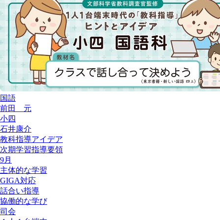
国語
前田 元
小四
石井康介
教科指導アイデア
次期学習指導要領
9月
主体的な学習
GIGA対応
話合い指導
協働的な学び
司会