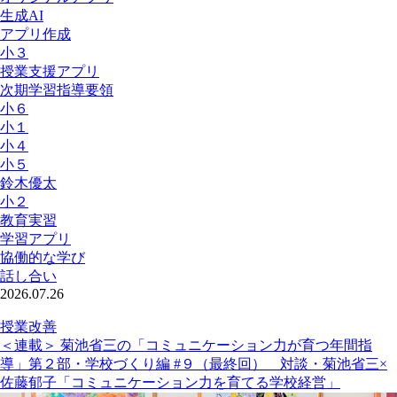
生成AI
アプリ作成
小３
授業支援アプリ
次期学習指導要領
小６
小１
小４
小５
鈴木優太
小２
教育実習
学習アプリ
協働的な学び
話し合い
2026.07.26
授業改善
＜連載＞ 菊池省三の「コミュニケーション力が育つ年間指
導」第２部・学校づくり編 #９（最終回） 対談・菊池省三×
佐藤郁子「コミュニケーション力を育てる学校経営」