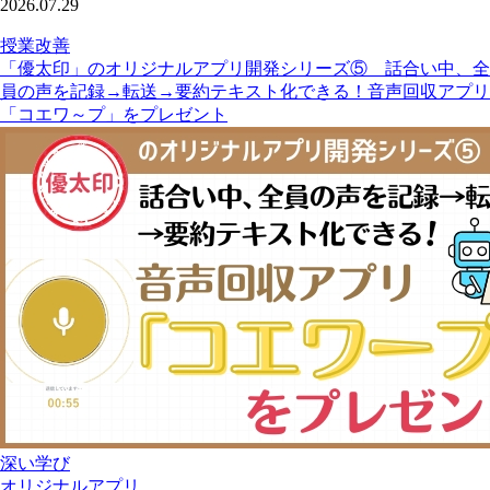
2026.07.29
授業改善
「優太印」のオリジナルアプリ開発シリーズ⑤ 話合い中、全
員の声を記録→転送→要約テキスト化できる！音声回収アプリ
「コエワ～プ」をプレゼント
深い学び
オリジナルアプリ