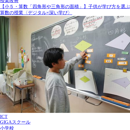
授業改善
【小５・算数「四角形や三角形の面積」】子供が学び方を選ぶ
算数の授業〈デジタル×深い学び〉
ICT
GIGAスクール
小学校