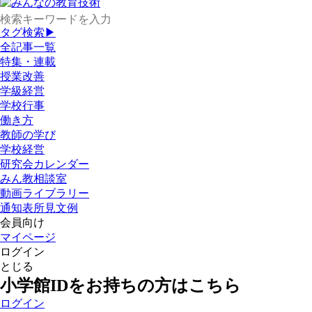
タグ検索▶
全記事一覧
特集・連載
授業改善
学級経営
学校行事
働き方
教師の学び
学校経営
研究会カレンダー
みん教相談室
動画ライブラリー
通知表所見文例
会員向け
マイページ
ログイン
とじる
小学館IDをお持ちの方はこちら
ログイン