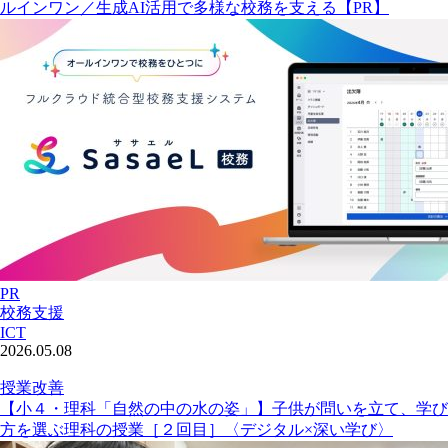
ルインワン／生成AI活用で多様な校務を支える【PR】
PR
校務支援
ICT
2026.05.08
授業改善
【小４・理科「自然の中の水の姿」】子供が問いを立て、学び
方を選ぶ理科の授業［２回目］〈デジタル×深い学び〉