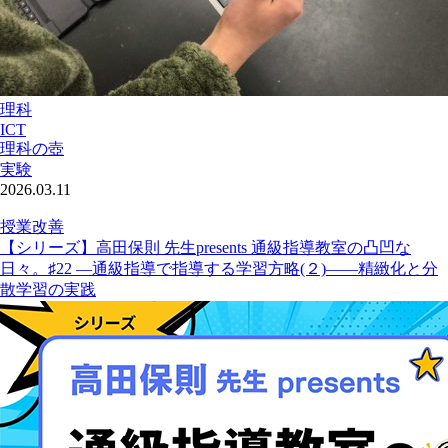
理科
ICT
理科の壺
実験
2026.03.11
授業改善
【シリーズ】高田保則 先生presents 通級指導教室の凸凹な
日々。♯22 ―通級指導で指導する学習方略(２)――精緻化と分
散学習の実践