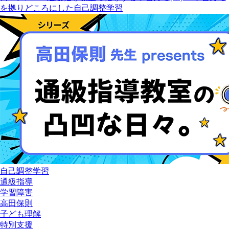
を拠りどころにした自己調整学習
自己調整学習
通級指導
学習障害
高田保則
子ども理解
特別支援