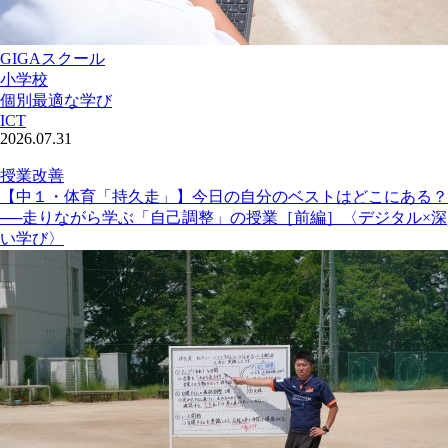
GIGAスクール
小学校
個別最適な学び
ICT
2026.07.31
授業改善
【中１・体育「持久走」】今日の自分のベストはどこにある？
──走りながら学ぶ「自己調整」の授業［前編］〈デジタル×深
い学び〉