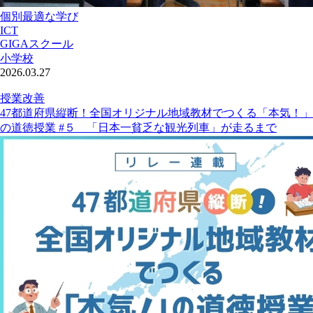
個別最適な学び
ICT
GIGAスクール
小学校
2026.03.27
授業改善
47都道府県縦断！全国オリジナル地域教材でつくる「本気！」
の道徳授業 #５ 「日本一貧乏な観光列車」が走るまで