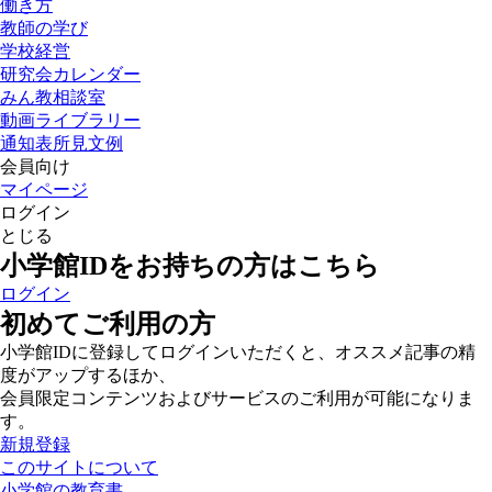
働き方
教師の学び
学校経営
研究会カレンダー
みん教相談室
動画ライブラリー
通知表所見文例
会員向け
マイページ
ログイン
とじる
小学館IDをお持ちの方はこちら
ログイン
初めてご利用の方
小学館IDに登録してログインいただくと、オススメ記事の精
度がアップするほか、
会員限定コンテンツおよびサービスのご利用が可能になりま
す。
新規登録
このサイトについて
小学館の教育書