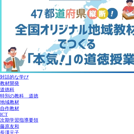
対話的な学び
教材開発
道徳科
特別の教科 道徳
地域教材
自作教材
ICT
次期学習指導要領
藤原友和
長澤元子