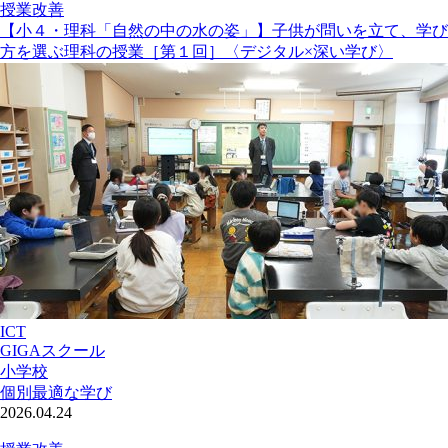
授業改善
【小４・理科「自然の中の水の姿」】子供が問いを立て、学び
方を選ぶ理科の授業［第１回］〈デジタル×深い学び〉
ICT
GIGAスクール
小学校
個別最適な学び
2026.04.24