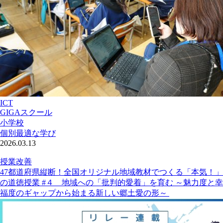
ICT
GIGAスクール
小学校
個別最適な学び
2026.03.13
授業改善
47都道府県縦断！全国オリジナル地域教材でつくる「本気！」
の道徳授業 #４ 地域への「批判的愛着」を育む ～魅力度と幸
福度のギャップから始まる新しい郷土愛の形～