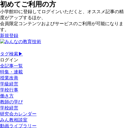
初めてご利用の方
小学館IDに登録してログインいただくと、オススメ記事の精
度がアップするほか、
会員限定コンテンツおよびサービスのご利用が可能になりま
す。
新規登録
タグ検索▶
ログイン
全記事一覧
特集・連載
授業改善
学級経営
学校行事
働き方
教師の学び
学校経営
研究会カレンダー
みん教相談室
動画ライブラリー