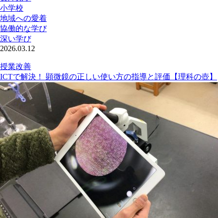
小学校
地域への愛着
協働的な学び
深い学び
2026.03.12
授業改善
ICTで解決！ 顕微鏡の正しい使い方の指導と評価【理科の壺】