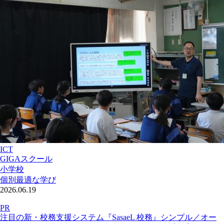
ICT
GIGAスクール
小学校
個別最適な学び
2026.06.19
PR
注目の新・校務支援システム『SasaeL 校務』シンプル／オー