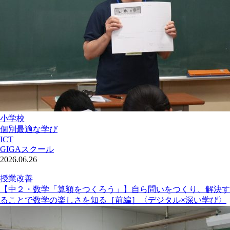
小学校
個別最適な学び
ICT
GIGAスクール
2026.06.26
授業改善
【中２・数学「算額をつくろう」】自ら問いをつくり、解決す
ることで数学の楽しさを知る［前編］〈デジタル×深い学び〉