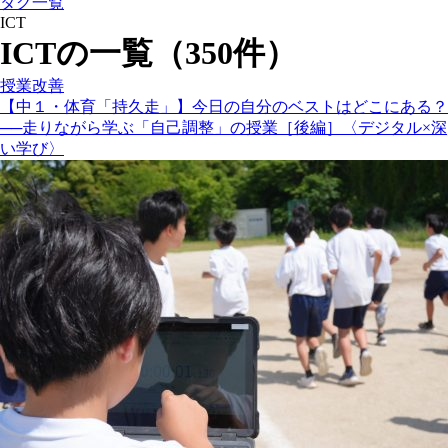
タグ一覧
ICT
ICTの一覧（350件）
授業改善
【中１・体育「持久走」】今日の自分のベストはどこにある？
──走りながら学ぶ「自己調整」の授業［後編］〈デジタル×深
い学び〉