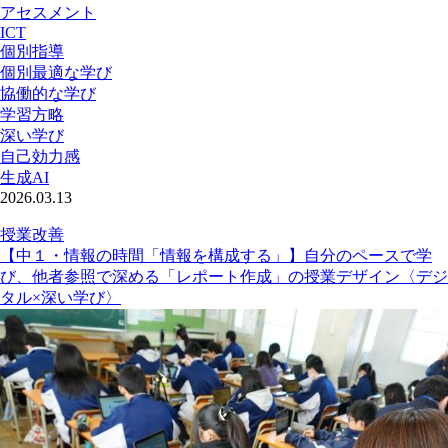
アセスメント
ICT
個別指導
個別最適な学び
協働的な学び
学習方略
深い学び
自己効力感
生成AI
2026.03.13
授業改善
【中１・情報の時間「情報を構成する」】自分のペースで学
び、他者参照で深める「レポート作成」の授業デザイン〈デジ
タル×深い学び〉