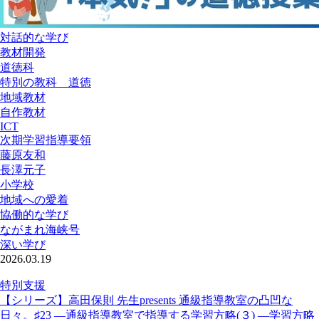
対話的な学び
教材開発
道徳科
特別の教科 道徳
地域教材
自作教材
ICT
次期学習指導要領
藤原友和
長澤元子
小学校
地域への愛着
協働的な学び
ながまれ海峡号
深い学び
2026.03.19
特別支援
【シリーズ】高田保則 先生presents 通級指導教室の凸凹な
日々。♯23 ―通級指導教室で指導する学習方略(３) ―学習方略