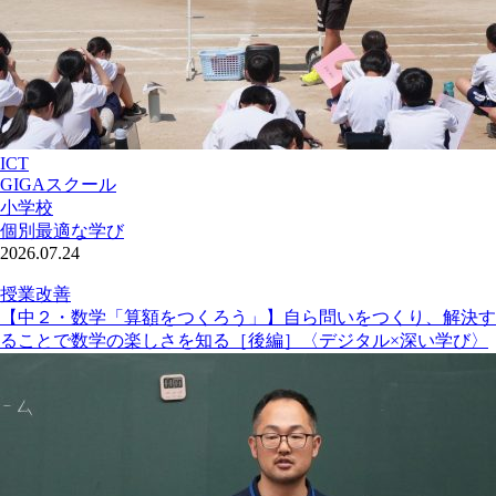
ICT
GIGAスクール
小学校
個別最適な学び
2026.07.24
授業改善
【中２・数学「算額をつくろう」】自ら問いをつくり、解決す
ることで数学の楽しさを知る［後編］〈デジタル×深い学び〉