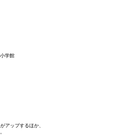
y小学館
度がアップするほか、
。