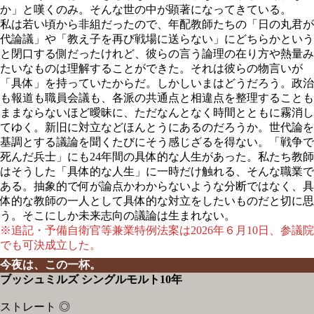
か」と嘆くのみ。そんな世の中が顕著になってきている。
私は若い頃から非組だったので、年配教師たちの「日の丸君が
代論議」や「教え子を再び戦場に送らない」にどちらかという
と閉口する側だったけれど、彼らの言う論理の在り方や熱量み
たいなものは理解することができた。それは彼らの物言いが
「具体」を持っていたからだ。しかしいまはどうだろう。政治
も報道も職員会議も、各派の共通点と相違点を整理することも
ままならないほど曖昧に、ただなんとなく時間とともに霧消し
てゆく。新旧に対立などほんとうにあるのだろうか。世代論を
基調とする議論を聞くたびにそう感じざるを得ない。「戦争で
死んだ兵士」にも24年間の具体的な人生があった。私たち教師
はそうした「具体的な人生」に一時だけ触れる、そんな職業で
ある。抽象的で何が論点かわからないような分断ではなく、具
体的な教師の一人として具体的な対立をしたいものだと切に思
う。そこにしか未来志向の議論は生まれない。
※追記・予備自衛官等兼業特例法案は2026年６月10日、参議院
でも可決成立した。
今夜は、この一杯。
ブッシュミルズ シングルモルト10年
ストレート ◎