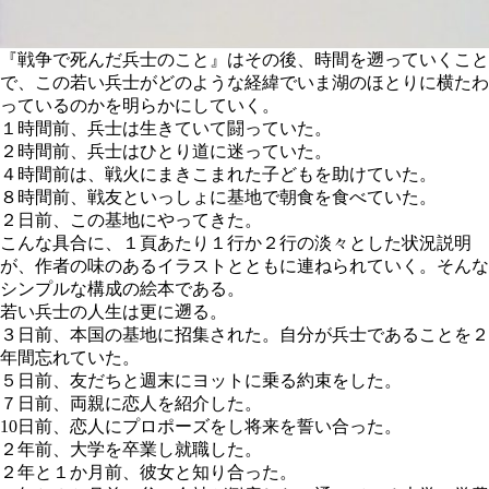
『戦争で死んだ兵士のこと』はその後、時間を遡っていくこと
で、この若い兵士がどのような経緯でいま湖のほとりに横たわ
っているのかを明らかにしていく。
１時間前、兵士は生きていて闘っていた。
２時間前、兵士はひとり道に迷っていた。
４時間前は、戦火にまきこまれた子どもを助けていた。
８時間前、戦友といっしょに基地で朝食を食べていた。
２日前、この基地にやってきた。
こんな具合に、１頁あたり１行か２行の淡々とした状況説明
が、作者の味のあるイラストとともに連ねられていく。そんな
シンプルな構成の絵本である。
若い兵士の人生は更に遡る。
３日前、本国の基地に招集された。自分が兵士であることを２
年間忘れていた。
５日前、友だちと週末にヨットに乗る約束をした。
７日前、両親に恋人を紹介した。
10日前、恋人にプロポーズをし将来を誓い合った。
２年前、大学を卒業し就職した。
２年と１か月前、彼女と知り合った。