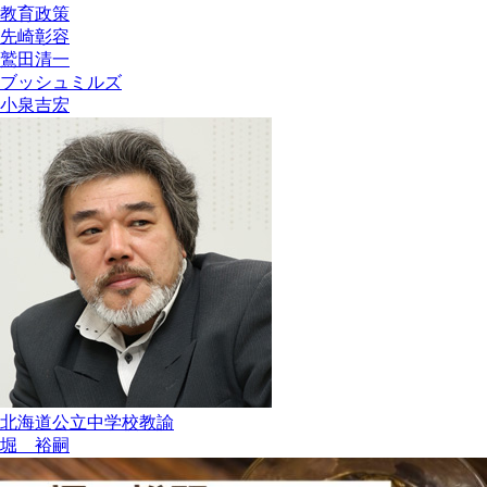
教育政策
先崎彰容
鷲田清一
ブッシュミルズ
小泉吉宏
北海道公立中学校教諭
堀 裕嗣