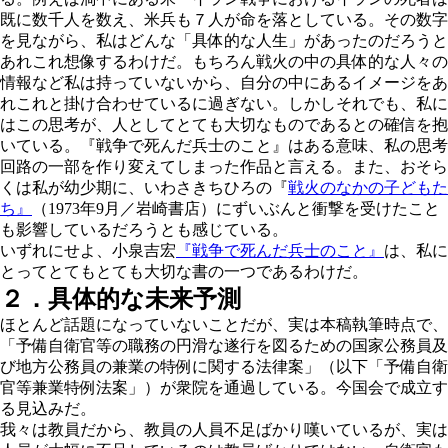
既に数千人を数え、米兵も７人が命を落としている。その数字
を見ながら、私はどんな「具体的な人生」があったのだろうと
あれこれ想像するわけだ。もちろん戦火の中の具体的な人々の
情報など私は持っていないから、自分の中にあるイメージをあ
れこれと掛け合わせているに過ぎない。しかしそれでも、私に
はこの思考が、人としてとても大切なものであるとの確信を抱
いている。『戦争で死んだ兵士のこと』はある意味、私の思考
回路の一部を作り変えてしまった作品と言える。また、おそら
くは私が幼少期に、いわさきちひろの『
戦火のなかの子どもた
ち』
（1973年9月／岩崎書店）にずいぶんと衝撃を受けたこと
も影響しているだろうとも感じている。
いずれにせよ、小泉吉宏
『戦争で死んだ兵士のこと』
は、私に
とってとてもとても大切な書の一つであるわけだ。
２．具体的な未来予測
ほとんど話題になっていないことだが、実は本稿執筆時点で、
「予備自衛官等の職務の円滑な遂行を図るための国家公務員及
び地方公務員の兼業の特例に関する法律案」
（以下「予備自衛
官等兼業特例法案」）が衆院を通過している。今国会で成立す
る見込みだ。
我々は教員だから、教員の人員不足ばかり嘆いているが、実は