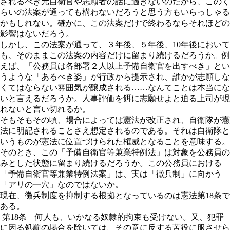
されるべき元自衛官や志願者の話に過ぎないのだから、このく
らいの法案が通っても構わないだろうと思う方もいらっしゃる
かもしれない。確かに、この法案だけで終わるならそれほどの
影響はないだろう。
しかし、この法案が通って、３年後、５年後、10年後において
も、そのままこの法案の内容だけに留まり続けるだろうか。例
えば、「公務員は各部署２人以上予備自衛官を出すべき」とい
うような「あるべき姿」が行政から提示され、誰かが志願しな
くてはならない雰囲気が醸成される……なんてことは本当にな
いと言えるだろうか。人事評価を餌に志願せよと迫る上司が現
れないと言い切れるか。
そもそもその頃、場合によっては憲法が改正され、自衛隊が憲
法に明記されることさえ想定されるのである。それは自衛隊と
いうものが憲法に位置づけられた権威となることを意味する。
そのとき、この「予備自衛官等兼業特例法」は対象を公務員の
みとした状態に留まり続けるだろうか。この公務員における
「予備自衛官等兼業特例法案」は、実は
「徴兵制」に向かう
「アリの一穴」なのではないか。
現在、徴兵制度を抑制する根拠となっているのは憲法第18条で
ある。
第18条 何人も、いかなる奴隷的拘束も受けない。又、犯罪
に因る処罰の場合を除いては、その意に反する苦役に服させら