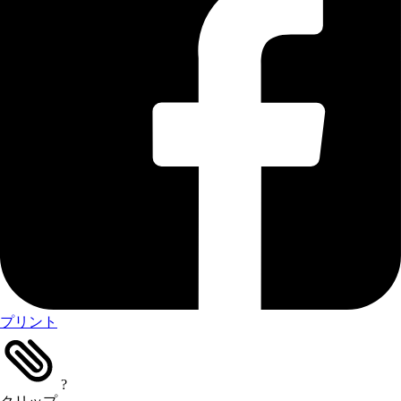
プリント
?