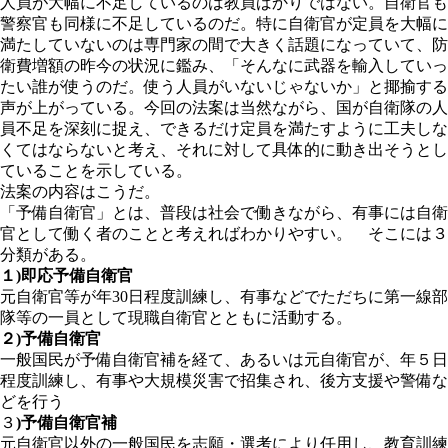
人員が大幅に不足しているのは教員ばかりではない。自衛官も
警察官も同様に不足しているのだ。特に自衛官が定員を大幅に
満たしていないのは専門家の間で大きく話題になっていて、防
衛費増額の昨今の状況に鑑み、「そんなに武器を輸入していっ
たい誰が使うのだ。使う人員がいないじゃないか」と揶揄する
声が上がっている。今回の法案は当然ながら、国が自衛隊の人
員不足を深刻に捉え、できるだけ定員を満たすように工夫しな
くてはならないと考え、それに対して具体的に動き出そうとし
ていることを示している。
法案の内容はこうだ。
「予備自衛官」とは、普段は社会で働きながら、有事には自衛
官として働く者のことと考えればわかりやすい。 そこには３
分類がある。
１)即応予備自衛官
元自衛官等が年30日程度訓練し、有事などでただちに第一線部
隊等の一員として現職自衛官とともに活動する。
２)予備自衛官
一般国民が予備自衛官補を経て、あるいは元自衛官が、年５日
程度訓練し、有事や大規模災害で招集され、後方支援や警備な
どを行う
３
)予備自衛官補
元自衛官以外の一般国民を志願・選考により任用し、教育訓練