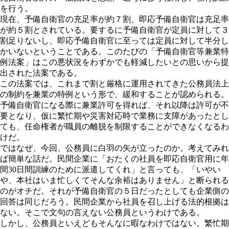
を行う。
現在、予備自衛官の充足率が約７割、即応予備自衛官は充足率
が約５割とされている。要するに予備自衛官が定員に対して３
割足りないし、即応予備自衛官に至っては定員に対して半分し
かいないということである。このたびの「予備自衛官等兼業特
例法案」はこの悪状況をわずかでも軽減したいとの思いから提
出された法案である。
この法案では、これまで割と厳格に運用されてきた公務員法上
の制約を兼業の特例という形で、緩和することが認められる。
予備自衛官になる際に兼業許可を得れば、それ以降は許可が不
要となり、仮に繁忙期や災害対応時で業務に支障があったとし
ても、任命権者が職員の離脱を制限することができなくなるわ
けだ。
ではなぜ、今回、公務員に白羽の矢が立ったのか。考えてみれ
ば簡単な話だ。民間企業に「おたくの社員を即応自衛官用に年
間30日間訓練のために派遣してくれ」と言っても、「いやい
や、本社はいま忙しくてそんな余裕はありません」と断られる
のがオチだ。それが予備自衛官の５日だったとしても企業側の
回答は同じだろう。民間企業から社員を召し上げる法的根拠は
ない。そこで文句の言えない公務員というわけである。
しかし、公務員といえどもそんなに暇なわけではない。繁忙期