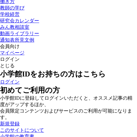
働き方
教師の学び
学校経営
研究会カレンダー
みん教相談室
動画ライブラリー
通知表所見文例
会員向け
マイページ
ログイン
とじる
小学館IDをお持ちの方はこちら
ログイン
初めてご利用の方
小学館IDに登録してログインいただくと、オススメ記事の精
度がアップするほか、
会員限定コンテンツおよびサービスのご利用が可能になりま
す。
新規登録
このサイトについて
小学館の教育書