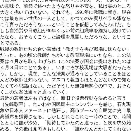
の意味で、前節で述べたような怒りや不安を、私は実のところ
大きく抱いてはいない。それでも、1991年に教職に就き、現在
では最も古い世代の一人として、かつての左翼リベラル派なら
こう言っただろうな……ということを仮想してみたわけだ。も
しも自治労や日教組が30年くらい前の組織率を維持し続けてい
たなら、おそらくこうした論理を展開しただろうな、というこ
とである。
戦後の教師たちの合い言葉は「教え子を再び戦場に送らない」
だった。あの頃の教師たちがいま教育現場にいたなら、この法
案は４月から取り上げられ（この法案が国会に提出されたのは
４月３日のことである）、いまごろ学校現場は大騒ぎだったろ
う。しかし、現在、こんな法案が通ろうとしていることをほと
んどの教師は知らない。マスコミ報道もほとんどないので知ら
なくて不思議はない。ただそうした無知無関心の中で、おそら
くこの法案は粛々と通っていく。
最近の若者は左右ではなく、新旧で投票行動を決めると言う
（先崎彰容）。れいわや国民民主にシンパシーを感じ、石丸現
象や日本人ファーストに熱狂し、高市ブームで自民党に史上最
高議席を獲得させる。しかしどれもこれも一時のことで、時間
とともに熱が冷め、「期待していたのと違った」と次を求め始
める。その後は見向きもしない。「誰かなんとかしてくれない