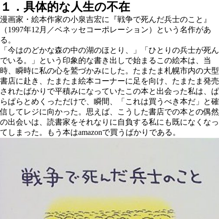
１．具体的な人生の不在
漫画家・絵本作家の小泉吉宏に『戦争で死んだ兵士のこと』
（1997年12月／ベネッセコーポレーション）という名作があ
る。
「今はのどかな森の中の湖のほとり、」「ひとりの兵士が死ん
でいる。」という印象的な書き出しで始まるこの絵本は、当
時、瞬時に私の心を鷲づかみにした。たまたま札幌市内の大型
書店に赴き、たまたま絵本コーナーに足を向け、たまたま発売
されたばかりで平積みになっていたこの本と出会った私は、ぱ
らぱらとめくっただけで、瞬間、「これは買うべき本だ」と確
信してレジに向かった。思えば、こうした書店での本との偶然
の出会いは、読書家をそれなりに自負する私にも既になくなっ
てしまった。もう本はamazonで買うばかりである。