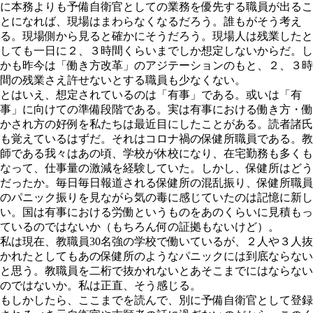
に本務よりも予備自衛官としての業務を優先する職員が出るこ
とになれば、現場はまわらなくなるだろう。誰もがそう考え
る。現場側から見ると確かにそうだろう。現場人は残業したと
しても一日に２、３時間くらいまでしか想定しないからだ。し
かも昨今は「働き方改革」のアジテーションのもと、２、３時
間の残業さえ許せないとする職員も少なくない。
とはいえ、想定されているのは「有事」である。或いは「有
事」に向けての準備段階である。実は有事における働き方・働
かされ方の好例を私たちは最近目にしたことがある。読者諸氏
も覚えているはずだ。それはコロナ禍の保健所職員である。教
師である我々はあの頃、学校が休校になり、在宅勤務も多くも
なって、仕事量の激減を経験していた。しかし、保健所はどう
だったか。毎日毎日報道される保健所の混乱振り、保健所職員
のパニック振りを見ながら気の毒に感じていたのは記憶に新し
い。国は有事における労働というものをあのくらいに見積もっ
ているのではないか（もちろん何の証拠もないけど）。
私は現在、教職員30名強の学校で働いているが、２人や３人抜
かれたとしてもあの保健所のようなパニックには到底ならない
と思う。教職員を二桁で抜かれないとあそこまでにはならない
のではないか。私は正直、そう感じる。
もしかしたら、ここまでを読んで、別に予備自衛官として登録