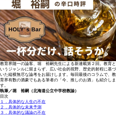
教育界随一の論客、堀 裕嗣先生による新連載第２回。教育と
いうジャンルに留まらず、広い社会的視野、歴史的射程に基づ
いた縦横無尽な論考をお届けします。毎回最後のコラムで、教
育界有数の酒豪でもある筆者の「今、推しのお酒」も紹介しま
す。
執筆／堀 裕嗣（北海道公立中学校教諭）
目次
１．具体的な人生の不在
２．具体的な未来予測
３．具体的な議論の不在