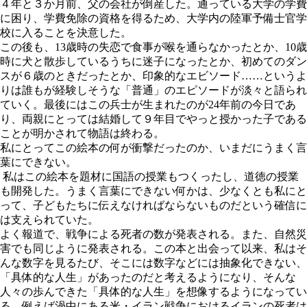
４年と３か月前、父の会社が倒産した。通っている大学の学費
に困り、学費免除の資格を得るため、大学内の陸軍予備士官学
校に入ることを決意した。
この後も、13歳時の失恋で食事が喉を通らなかったとか、10歳
時に犬と散歩しているうちに迷子になったとか、初めてのダン
スが６歳のときだったとか、印象的なエビソード……というよ
りは誰もが経験しそうな「普通」のエピソードが淡々と語られ
ていく。最後にはこの兵士が生まれたのが24年前の今日であ
り、両親にとっては結婚して９年目でやっと授かった子である
ことが明かされて物語は終わる。
私にとってこの絵本の何が衝撃だったのか、いまだにうまく言
葉にできない。
私はこの絵本を題材に国語の授業もつくったし、道徳の授業
も開発した。うまく言葉にできない何かは、少なくとも私にと
って、子どもたちに伝えなければならないものだという確信に
は支えられていた。
よく報道で、戦争による死者の数が発表される。また、自然災
害でも同じように発表される。この本と出会って以来、私はそ
んな数字を見るたび、そこには数字などには抽象化できない、
「具体的な人生」があったのだと考えるようになり、そんな
人々の歩んできた「具体的な人生」を想像するようになってい
る。例えば渦中にある米・イラン戦争におけるイランの死者は