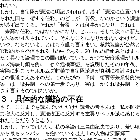
れない。
しかし、自衛隊が憲法に明記されれば、必ず「憲法に位置づけ
られた国を自衛する任務」のどこが「苦役」なのかという議論
が必ず出てくる。それが「苦役」とは何事かになり、これは
「崇高な任務」ではないかになり、と……。そして次々に新た
な法案が可決されていく。そんなことになりかねないわけだ。
いや、ならないよ、とはもう誰も言えまい。核武装論が公然と
官邸内から発信される世の中である。20世紀の枠組みとはまっ
たく異なる論理でこの国は動いている。かつて安倍総理がホル
ムズ海峡封鎖を例に「存立危機事態」を説明したその10年後、
実際に起こったホルムズ封鎖で自衛隊派遣が真剣に検討された
との報道さえあるのだ。このたびの「予備自衛官等兼業特例法
案」は「徴兵制」への第一歩であり、実は「かくれ徴兵制」と
さえ言えるのではないか。
３．具体的な議論の不在
さて、ここまでを読んでいただけた読者の皆さんは、私が防衛
力増大に反対し、憲法改正に反対する左翼リベラル派に感じら
れたことだろうと思う。
しかし、そうではない。私の卒論は三島由紀夫であり、若い頃
から最もシンパシーを抱いている歴史上の人物は安藤輝三
（226事件で決起した青年将校の中心人物の一人）である。そ