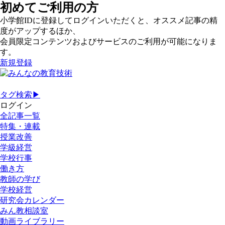
初めてご利用の方
小学館IDに登録してログインいただくと、オススメ記事の精
度がアップするほか、
会員限定コンテンツおよびサービスのご利用が可能になりま
す。
新規登録
タグ検索▶
ログイン
全記事一覧
特集・連載
授業改善
学級経営
学校行事
働き方
教師の学び
学校経営
研究会カレンダー
みん教相談室
動画ライブラリー