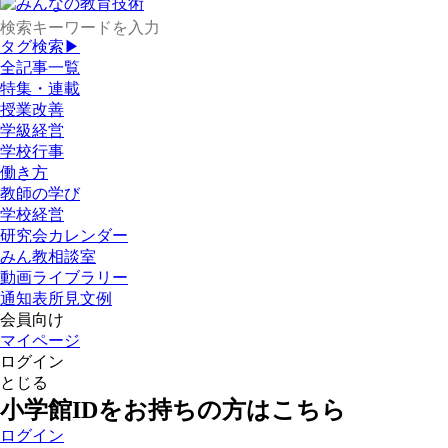
タグ検索▶
全記事一覧
特集・連載
授業改善
学級経営
学校行事
働き方
教師の学び
学校経営
研究会カレンダー
みん教相談室
動画ライブラリー
通知表所見文例
会員向け
マイページ
ログイン
とじる
小学館IDをお持ちの方はこちら
ログイン