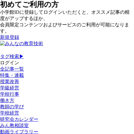
初めてご利用の方
小学館IDに登録してログインいただくと、オススメ記事の精
度がアップするほか、
会員限定コンテンツおよびサービスのご利用が可能になりま
す。
新規登録
タグ検索▶
ログイン
全記事一覧
特集・連載
授業改善
学級経営
学校行事
働き方
教師の学び
学校経営
研究会カレンダー
みん教相談室
動画ライブラリー