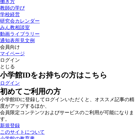
働き方
教師の学び
学校経営
研究会カレンダー
みん教相談室
動画ライブラリー
通知表所見文例
会員向け
マイページ
ログイン
とじる
小学館IDをお持ちの方はこちら
ログイン
初めてご利用の方
小学館IDに登録してログインいただくと、オススメ記事の精
度がアップするほか、
会員限定コンテンツおよびサービスのご利用が可能になりま
す。
新規登録
このサイトについて
小学館の教育書