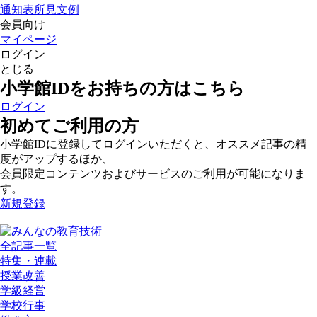
通知表所見文例
会員向け
マイページ
ログイン
とじる
小学館IDをお持ちの方はこちら
ログイン
初めてご利用の方
小学館IDに登録してログインいただくと、オススメ記事の精
度がアップするほか、
会員限定コンテンツおよびサービスのご利用が可能になりま
す。
新規登録
全記事一覧
特集・連載
授業改善
学級経営
学校行事