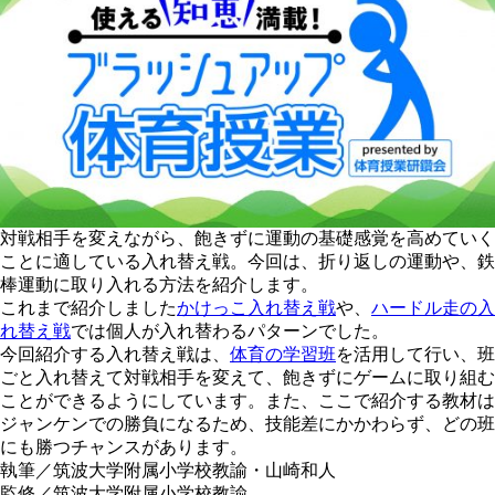
対戦相手を変えながら、飽きずに運動の基礎感覚を高めていく
ことに適している入れ替え戦。今回は、折り返しの運動や、鉄
棒運動に取り入れる方法を紹介します。
これまで紹介しました
かけっこ入れ替え戦
や、
ハードル走の入
れ替え戦
では個人が入れ替わるパターンでした。
今回紹介する入れ替え戦は、
体育の学習班
を活用して行い、班
ごと入れ替えて対戦相手を変えて、飽きずにゲームに取り組む
ことができるようにしています。また、ここで紹介する教材は
ジャンケンでの勝負になるため、技能差にかかわらず、どの班
にも勝つチャンスがあります。
執筆
／筑波大学附属小学校教諭・山崎和人
監修
／筑波大学附属小学校教諭