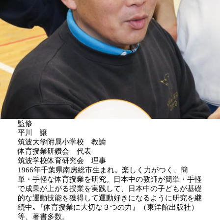
監修
平川 譲
筑波大学附属小学校 教諭
体育授業研鑽会 代表
筑波学校体育研究会 理事
1966年千葉県南房総市生まれ。楽しく力がつく、簡
単・手軽な体育授業を研究。日本中の教師が簡単・手軽
で成果が上がる授業を実践して、日本中の子どもが基礎
的な運動技能を獲得して運動好きになるように研究を継
続中｡『体育授業に大切な３つの力』（東洋館出版社）
等、著書多数。