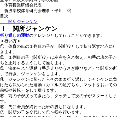
体育授業研鑽会代表
筑波学校体育研究会理事・平川 譲
目次
Ⅰ 関所ジャンケン
Ⅰ 関所ジャンケン
折り返しの運動
のアレンジとして行うことができます。
＜行い方＞
①
体育の班の１列目の子が、関所役として折り返す地点に行
きます。
②
１列目の子（関所役）は左右を入れ替え、相手の班の子た
ちと正対するようにして座ります。
③
決められた運動（手足走りやうさぎ跳びなど）で関所の所
まで行き、ジャンケンをします。
④
ジャンケンに勝ったらそのまま折り返し、ジャンケンに負
けたら決められた運動（カエルの足打ちや、マットをおいての
前転や後転）をして戻ります。
⑤
前の子が戻ってきたら、タッチして次の子がスタートしま
す。
⑥
先に全員が終わった班の勝ちになります。
⑦
関所の子を交代して①〜⑥を行います。