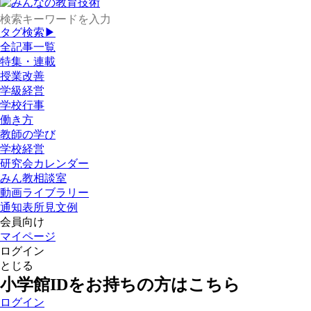
タグ検索▶
全記事一覧
特集・連載
授業改善
学級経営
学校行事
働き方
教師の学び
学校経営
研究会カレンダー
みん教相談室
動画ライブラリー
通知表所見文例
会員向け
マイページ
ログイン
とじる
小学館IDをお持ちの方はこちら
ログイン