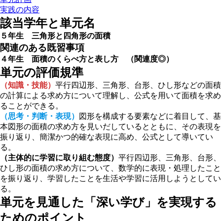
実践の内容
該当学年と単元名
５年生 三角形と四角形の面積
関連のある既習事項
４年生 面積のくらべ方と表し方 （関連度
◎
）
単元の評価規準
（知識・技能）
平行四辺形、三角形、台形、ひし形などの面積
の計算による求め方について理解し、公式を用いて面積を求め
ることができる。
（思考・判断・表現）
図形を構成する要素などに着目して、基
本図形の面積の求め方を見いだしているとともに、その表現を
振り返り、簡潔かつ的確な表現に高め、公式として導いてい
る。
（主体的に学習に取り組む態度）
平行四辺形、三角形、台形、
ひし形の面積の求め方について、数学的に表現・処理したこと
を振り返り、学習したことを生活や学習に活用しようとしてい
る。
単元を見通した「深い学び」を実現する
ためのポイント