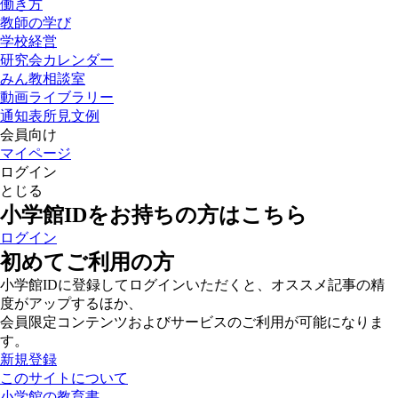
働き方
教師の学び
学校経営
研究会カレンダー
みん教相談室
動画ライブラリー
通知表所見文例
会員向け
マイページ
ログイン
とじる
小学館IDをお持ちの方はこちら
ログイン
初めてご利用の方
小学館IDに登録してログインいただくと、オススメ記事の精
度がアップするほか、
会員限定コンテンツおよびサービスのご利用が可能になりま
す。
新規登録
このサイトについて
小学館の教育書