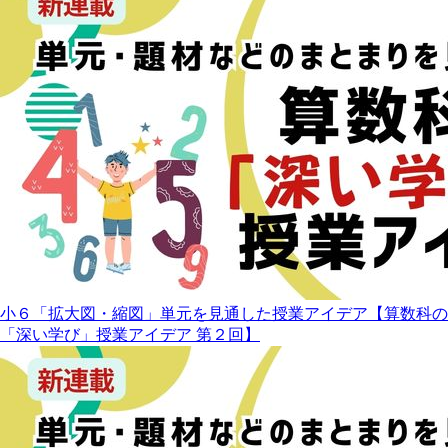
小６「拡大図・縮図」単元を見通した授業アイデア【算数科の
「深い学び」授業アイデア 第２回】