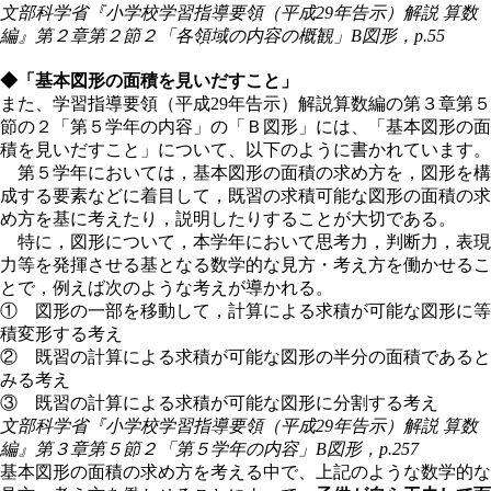
文部科学省『小学校学習指導要領（平成29年告示）解説 算数
編』第２章第２節２「各領域の内容の概観」B図形，p.55
◆「基本図形の面積を見いだすこと」
また、学習指導要領（平成29年告示）解説算数編の第３章第５
節の２「第５学年の内容」の「Ｂ図形」には、「基本図形の面
積を見いだすこと」について、以下のように書かれています。
第５学年においては，基本図形の面積の求め方を，図形を構
成する要素などに着目して，既習の求積可能な図形の面積の求
め方を基に考えたり，説明したりすることが大切である。
特に，図形について，本学年において思考力，判断力，表現
力等を発揮させる基となる数学的な見方・考え方を働かせるこ
とで，例えば次のような考えが導かれる。
① 図形の一部を移動して，計算による求積が可能な図形に等
積変形する考え
② 既習の計算による求積が可能な図形の半分の面積であると
みる考え
③ 既習の計算による求積が可能な図形に分割する考え
文部科学省『小学校学習指導要領（平成29年告示）解説
算数
編
』第３章第５節２「第５学年の内容」B図形，p.257
基本図形の面積の求め方を考える中で、上記のような数学的な