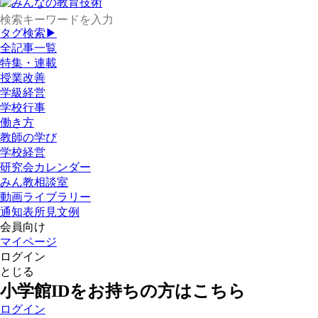
タグ検索▶
全記事一覧
特集・連載
授業改善
学級経営
学校行事
働き方
教師の学び
学校経営
研究会カレンダー
みん教相談室
動画ライブラリー
通知表所見文例
会員向け
マイページ
ログイン
とじる
小学館IDをお持ちの方はこちら
ログイン