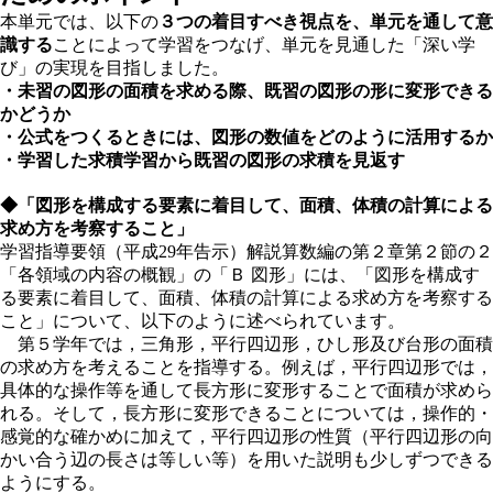
本単元では、以下の
３
つの着目すべき視点を、単元を通して意
識する
ことによって学習をつなげ、単元を見通した「深い学
び」の実現を目指しました。
・未習の図形の面積を求める際、既習の図形の形に変形できる
かどうか
・公式をつくるときには、図形の数値をどのように活用するか
・学習した求積学習から既習の図形の求積を見返す
◆「図形を構成する要素に着目して、面積、体積の計算による
求め方を考察すること」
学習指導要領（平成29年告示）解説算数編の第２章第２節の２
「各領域の内容の概観」の「Ｂ 図形」には、「図形を構成す
る要素に着目して、面積、体積の計算による求め方を考察する
こと」について、以下のように述べられています。
第５学年では，三角形，平行四辺形，ひし形及び台形の面積
の求め方を考えることを指導する。例えば，平行四辺形では，
具体的な操作等を通して長方形に変形することで面積が求めら
れる。そして，長方形に変形できることについては，操作的・
感覚的な確かめに加えて，平行四辺形の性質（平行四辺形の向
かい合う辺の長さは等しい等）を用いた説明も少しずつできる
ようにする。