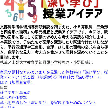
文部科学省学習指導要領解説を踏まえた、小５算数科「三角形
と四角形の面積」の単元構想と授業アイデアです。今回は、既
習の図形を基にして面積の求め方を考える実践を紹介します。
本実践では、子供たちが図形を変形したり関連付けたりしなが
ら、平行四辺形や三角形、台形、ひし形の面積の公式を自ら導
き、数学的な見方・考え方を働かせて理解を深めていくことを
目指します。
執筆／山梨大学教育学部附属小学校教諭・小野田瑞紀
単元や題材などのまとまりを見通した算数科の「深い学び」授
業アイデア｜第１回 《基調解説》算数科の「深い学び」と
は？（加固希支男）
目次
該当学年と単元名
単元の評価規準
単元を見通した「深い学び」を実現するためのポイント
単元計画