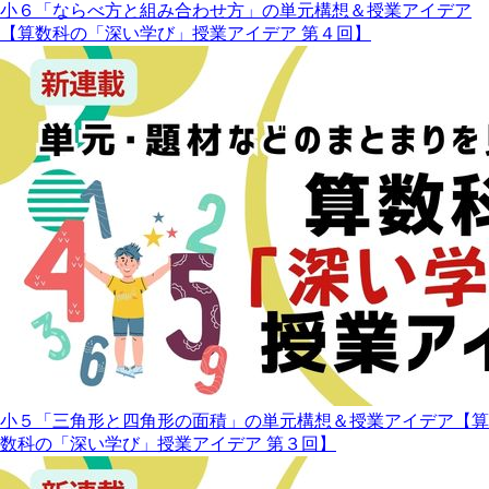
小６「ならべ方と組み合わせ方」の単元構想＆授業アイデア
【算数科の「深い学び」授業アイデア 第４回】
小５「三角形と四角形の面積」の単元構想＆授業アイデア【算
数科の「深い学び」授業アイデア 第３回】