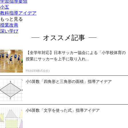
学習指導要領
小五
教科指導アイデア
もっと見る
授業改善
深い学び
オススメ記事
【全学年対応】日本サッカー協会による「小学校体育の
授業にサッカーを上手に取り入れ...
PR(KDDI株式会社)
小5算数「四角形と三角形の面積」指導アイデア
小6算数「文字を使った式」指導アイデア