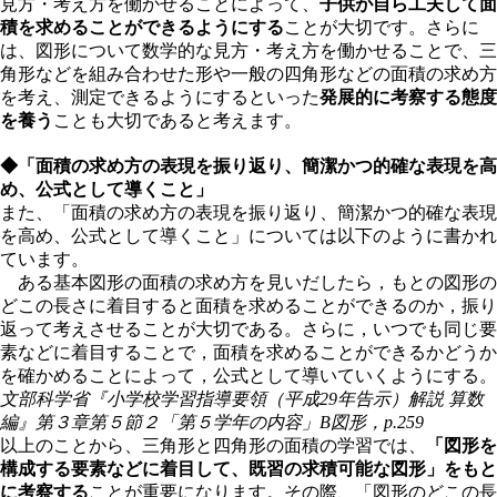
見方・考え方を働かせることによって、
子供が自ら工夫して面
積を求めることができるようにする
ことが大切です。さらに
は、図形について数学的な見方・考え方を働かせることで、三
角形などを組み合わせた形や一般の四角形などの面積の求め方
を考え、測定できるようにするといった
発展的に考察する態度
を養う
ことも大切であると考えます。
◆「面積の求め方の表現を振り返り、簡潔かつ的確な表現を高
め、公式として導くこと」
また、「面積の求め方の表現を振り返り、簡潔かつ的確な表現
を高め、公式として導くこと」については以下のように書かれ
ています。
ある基本図形の面積の求め方を見いだしたら，もとの図形の
どこの長さに着目すると面積を求めることができるのか，振り
返って考えさせることが大切である。さらに，いつでも同じ要
素などに着目することで，面積を求めることができるかどうか
を確かめることによって，公式として導いていくようにする。
文部科学省『小学校学習指導要領（平成29年告示）解説
算数
編
』第３章第５節２「第５学年の内容」B図形，p.259
以上のことから、三角形と四角形の面積の学習では、
「図形を
構成する要素などに着目して、既習の求積可能な図形」をもと
に考察する
ことが重要になります。その際、「図形のどこの長