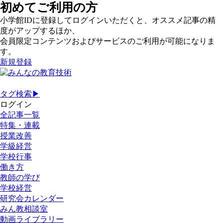
初めてご利用の方
小学館IDに登録してログインいただくと、オススメ記事の精
度がアップするほか、
会員限定コンテンツおよびサービスのご利用が可能になりま
す。
新規登録
タグ検索▶
ログイン
全記事一覧
特集・連載
授業改善
学級経営
学校行事
働き方
教師の学び
学校経営
研究会カレンダー
みん教相談室
動画ライブラリー