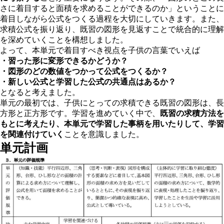
さに着目すると面積を求めることができるのか」ということに
着目しながら公式をつくる過程を大切にしていきます。また、
求積公式を振り返り、既習の図形を見返すことで統合的に理解
を深めていくことを構想しました。
よって、本単元で着目すべき視点を子供の言葉でいえば
・習った形に変形できるかどうか？
・図形のどの数値をつかって公式をつくるか？
・新しい公式と学習した公式の共通点はあるか？
となると考えました。
単元の最初では、子供にとっての求積できる既習の図形は、長
方形と正方形です。学習を進めていく中で、
既習の求積方法を
もと
に考えたり、本単元で学習した事柄を用いたりして、学習
を関連付けていく
ことを意識しました。
単元計画