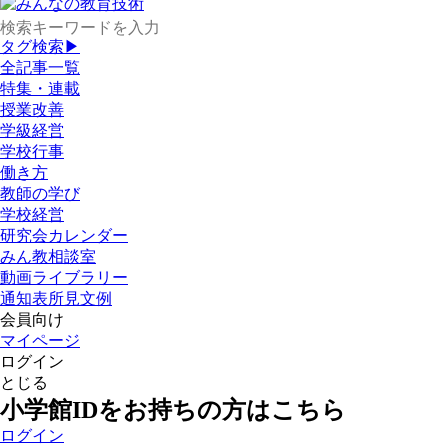
タグ検索▶
全記事一覧
特集・連載
授業改善
学級経営
学校行事
働き方
教師の学び
学校経営
研究会カレンダー
みん教相談室
動画ライブラリー
通知表所見文例
会員向け
マイページ
ログイン
とじる
小学館IDをお持ちの方はこちら
ログイン