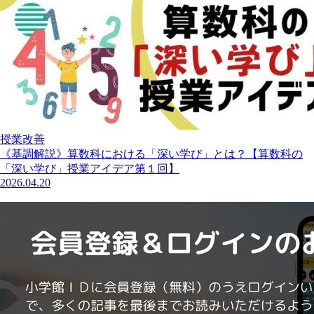
授業改善
《基調解説》算数科における「深い学び」とは？【算数科の
「深い学び」授業アイデア第１回】
2026.04.20