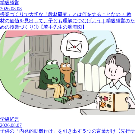
学級経営
2026.08.08
授業づくりで大切な「教材研究」とは何をすることなの？ 教
材の価値を見出して、子ども理解につなげよう｜学級経営のた
めの授業づくり①【若手先生の航海図】
学級経営
2026.08.07
子供の「内発的動機付け」を引き出す５つの言葉がけ【先行研