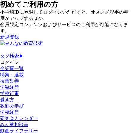
初めてご利用の方
小学館IDに登録してログインいただくと、オススメ記事の精
度がアップするほか、
会員限定コンテンツおよびサービスのご利用が可能になりま
す。
新規登録
タグ検索▶
ログイン
全記事一覧
特集・連載
授業改善
学級経営
学校行事
働き方
教師の学び
学校経営
研究会カレンダー
みん教相談室
動画ライブラリー