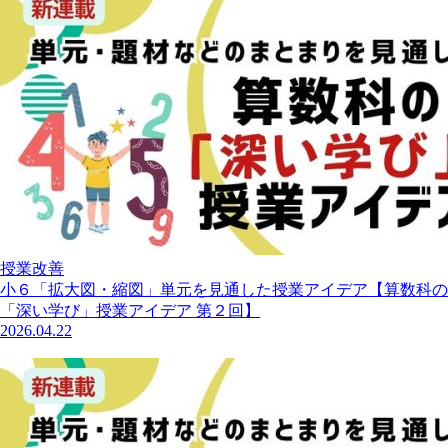
授業改善
小６「拡大図・縮図」単元を見通した授業アイデア【算数科の
「深い学び」授業アイデア 第２回】
2026.04.22