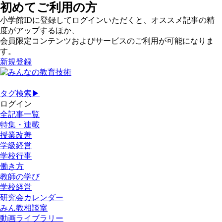
初めてご利用の方
小学館IDに登録してログインいただくと、オススメ記事の精
度がアップするほか、
会員限定コンテンツおよびサービスのご利用が可能になりま
す。
新規登録
タグ検索▶
ログイン
全記事一覧
特集・連載
授業改善
学級経営
学校行事
働き方
教師の学び
学校経営
研究会カレンダー
みん教相談室
動画ライブラリー