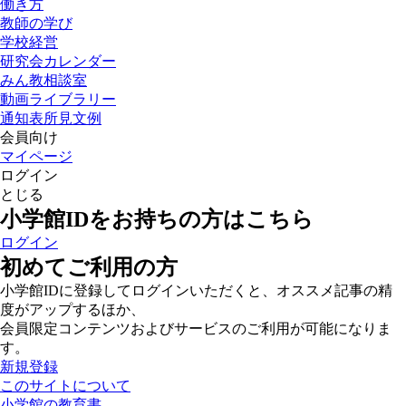
働き方
教師の学び
学校経営
研究会カレンダー
みん教相談室
動画ライブラリー
通知表所見文例
会員向け
マイページ
ログイン
とじる
小学館IDをお持ちの方はこちら
ログイン
初めてご利用の方
小学館IDに登録してログインいただくと、オススメ記事の精
度がアップするほか、
会員限定コンテンツおよびサービスのご利用が可能になりま
す。
新規登録
このサイトについて
小学館の教育書