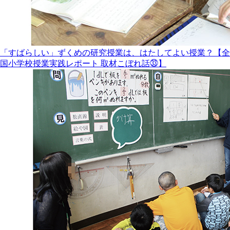
「すばらしい」ずくめの研究授業は、はたしてよい授業？【全
国小学校授業実践レポート 取材こぼれ話㉝】