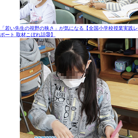
「若い先生の視野の狭さ」が気になる【全国小学校授業実践レ
ポート 取材こぼれ話㊳】