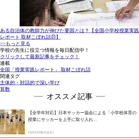
ある自治体の教師力が伸びた要因とは？【全国小学校授業実践
レポート 取材こぼれ話㉛】
>>もっと見る
学校の先生に役立つ情報を毎日配信中！
クリックして最新記事をチェック！
連載
全国「授業実践レポート」 取材こぼれ話
関連タグ
主体的・対話的で深い学び
算数
オススメ記事
【全学年対応】日本サッカー協会による「小学校体育の
授業にサッカーを上手に取り入れ...
PR(KDDI株式会社)