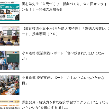
田村学先生「単元づくり・授業づくり」全３回オンライ
ンセミナー開催のお知らせ
【教育技術小五小六6月号購入者特典】「道徳の授業レポ
ート」授業動画（ＰＲ）
小６道徳 授業実践レポート「食べ残されたえびになみ
だ」
小５道徳 授業実践レポート「おじいさんのあたたかな
目」
課題発見・解決力を育む探究学習プログラム｜“こうなっ
たらいいな”を形にする 新し...