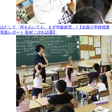
はたして「何をおいても、まず学級経営」?【全国小学校授業
実践レポート 取材こぼれ話㊱】