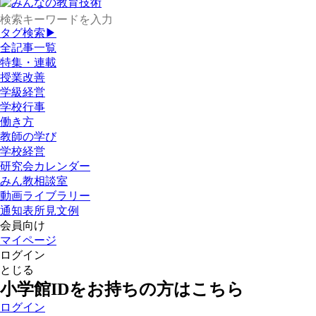
タグ検索▶
全記事一覧
特集・連載
授業改善
学級経営
学校行事
働き方
教師の学び
学校経営
研究会カレンダー
みん教相談室
動画ライブラリー
通知表所見文例
会員向け
マイページ
ログイン
とじる
小学館IDをお持ちの方はこちら
ログイン