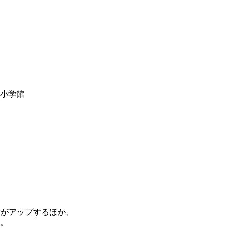
y小学館
度がアップするほか、
。