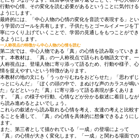
行動や心情、その変化を読む必要があるということに気付ける
ようにします。
最終的には、「中心人物の心情の変化を音読で表現する」とい
う学習のゴールを共有します。子供たちとゴールイメージを丁
寧につくり上げていくことで、学習の見通しをもつことができ
るようにします。
一人称視点の特徴から中心人物の心情を読む
第二次では、中心人物である「真」の心情を読み取っていきま
す。本教材は、「真」の一人称視点で語られる物語文です。一
人称視点は、登場人物に寄り添って語るため、行動や様子、心
情を捉えやすいという特徴があります。
本教材の地の文にも「うっかりむねをおどらせた」「思わずじ
っとにらんだ」「ぼくの頭の中で、まぬけな声のカラスが鳴い
た」などといった「真」に寄り添って語る表現が多くありま
す。「真」の様子や行動、心情などが分かる叙述に着目しなが
ら読み進めるとよいでしょう。
これらの叙述から読み取れる心情を考え、友達の考えと比較す
ることを通して、「真」の心情を具体的に想像できるようにし
ます。
また、第三者として描かれている「一成」の登場によって
「真」の心情が大きく変化します。「一成」と関わる場面での