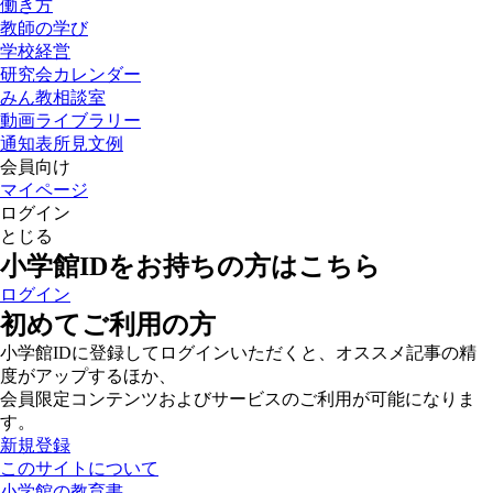
働き方
教師の学び
学校経営
研究会カレンダー
みん教相談室
動画ライブラリー
通知表所見文例
会員向け
マイページ
ログイン
とじる
小学館IDをお持ちの方はこちら
ログイン
初めてご利用の方
小学館IDに登録してログインいただくと、オススメ記事の精
度がアップするほか、
会員限定コンテンツおよびサービスのご利用が可能になりま
す。
新規登録
このサイトについて
小学館の教育書