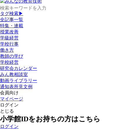
タグ検索▶
全記事一覧
特集・連載
授業改善
学級経営
学校行事
働き方
教師の学び
学校経営
研究会カレンダー
みん教相談室
動画ライブラリー
通知表所見文例
会員向け
マイページ
ログイン
とじる
小学館IDをお持ちの方はこちら
ログイン