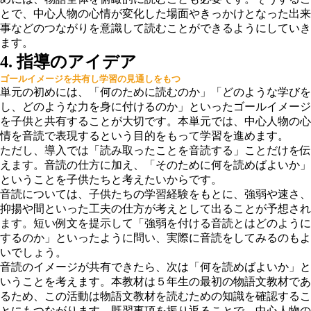
とで、中心人物の心情が変化した場面やきっかけとなった出来
事などのつながりを意識して読むことができるようにしていき
ます。
4. 指導のアイデア
ゴールイメージを共有し学習の見通しをもつ
単元の初めには、「何のために読むのか」「どのような学びを
し、どのような力を身に付けるのか」といったゴールイメージ
を子供と共有することが大切です。本単元では、中心人物の心
情を音読で表現するという目的をもって学習を進めます。
ただし、導入では「読み取ったことを音読する」ことだけを伝
えます。音読の仕方に加え、「そのために何を読めばよいか」
ということを子供たちと考えたいからです。
音読については、子供たちの学習経験をもとに、強弱や速さ、
抑揚や間といった工夫の仕方が考えとして出ることが予想され
ます。短い例文を提示して「強弱を付ける音読とはどのように
するのか」といったように問い、実際に音読をしてみるのもよ
いでしょう。
音読のイメージが共有できたら、次は「何を読めばよいか」と
いうことを考えます。本教材は５年生の最初の物語文教材であ
るため、この活動は物語文教材を読むための知識を確認するこ
とにもつながります。既習事項を振り返ることで、中心人物の