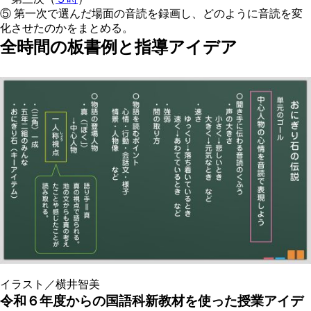
⑤ 第一次で選んだ場面の音読を録画し、どのように音読を変
化させたのかをまとめる。
全時間の板書例と指導アイデア
【１時間目の板書例 】
イラスト／横井智美
令和６年度からの国語科新教材を使った授業アイデ