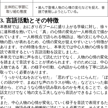
3. 言語活動とその特徴
本教材では、おにぎり石ブームに盛り上がる学級に対し、徐々
に違和感を抱いていく「真」の心情の変化が一人称視点で描か
れています。一人称視点で語られる物語は、地の文にも中心人
物の思いが表れるため、心情の変化が捉えやすいという特徴が
あります。その特徴を生かし、本単元では
中心人物の心情を音
読で表現する
という言語活動を設定しました。
本単元では単に声を出して読むだけでなく、人物の心情の変化
を踏まえて音読することが求められます。そのためには、中心
人物である「真」の様子や行動、心内語から心情を丁寧に読み
取っていく必要があります。
「うっかりむねをおどらせた」「思わずじっとにらんだ」「ぼ
くの頭の中で、まぬけな声のカラスが鳴いた」などといった叙
述から、どのような心情が読み取れるのかを考えることで、会
話文だけでなく地の文も工夫しながら音読ができるようにしま
す。
また、中心人物の心情が変化していく様子を音読で表現するた
めには、物語全体を俯瞰的に読むことも必要です。そうするこ