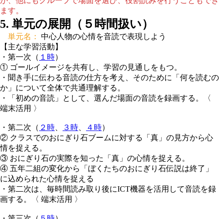
が、他にもグループで場面を選び、役割読みを行うこともでき
ます。
5. 単元の展開（５時間扱い）
単元名：
中心人物の心情を音読で表現しよう
【主な学習活動】
・第一次（
１時
）
① ゴールイメージを共有し、学習の見通しをもつ。
・聞き手に伝わる音読の仕方を考え、そのために「何を読むの
か」について全体で共通理解する。
・「初めの音読」として、選んだ場面の音読を録画する。
〈
端末活用 〉
・第二次（
２時
、
３時
、
４時
）
② クラスでのおにぎり石ブームに対する「真」の見方から心
情を捉える。
③ おにぎり石の実際を知った「真」の心情を捉える。
④ 五年二組の変化から「ぼくたちのおにぎり石伝説は終了」
に込められた心情を捉える
・第二次は、毎時間読み取り後にICT機器を活用して音読を録
画する。
〈 端末活用 〉
・第三次（
５時
）