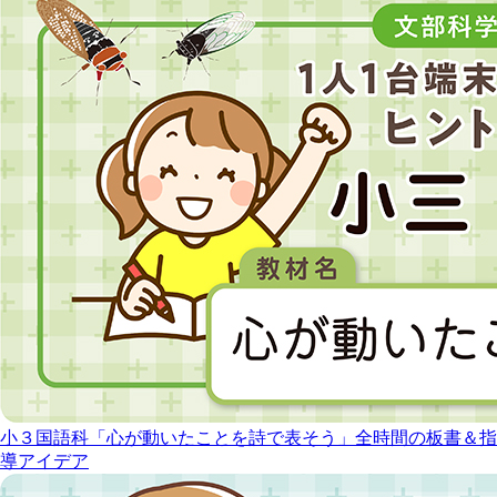
小３国語科「心が動いたことを詩で表そう」全時間の板書＆指
導アイデア