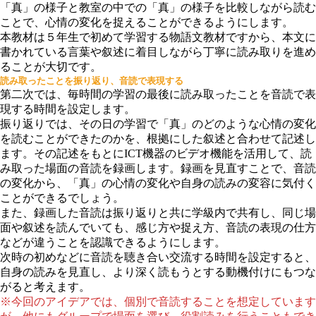
「真」の様子と教室の中での「真」の様子を比較しながら読む
ことで、心情の変化を捉えることができるようにします。
本教材は５年生で初めて学習する物語文教材ですから、本文に
書かれている言葉や叙述に着目しながら丁寧に読み取りを進め
ることが大切です。
読み取ったことを振り返り、音読で表現する
第二次では、毎時間の学習の最後に読み取ったことを音読で表
現する時間を設定します。
振り返りでは、その日の学習で「真」のどのような心情の変化
を読むことができたのかを、根拠にした叙述と合わせて記述し
ます。その記述をもとにICT機器のビデオ機能を活用して、読
み取った場面の音読を録画します。録画を見直すことで、音読
の変化から、「真」の心情の変化や自身の読みの変容に気付く
ことができるでしょう。
また、録画した音読は振り返りと共に学級内で共有し、同じ場
面や叙述を読んでいても、感じ方や捉え方、音読の表現の仕方
などが違うことを認識できるようにします。
次時の初めなどに音読を聴き合い交流する時間を設定すると、
自身の読みを見直し、より深く読もうとする動機付けにもつな
がると考えます。
※今回のアイデアでは、個別で音読することを想定しています