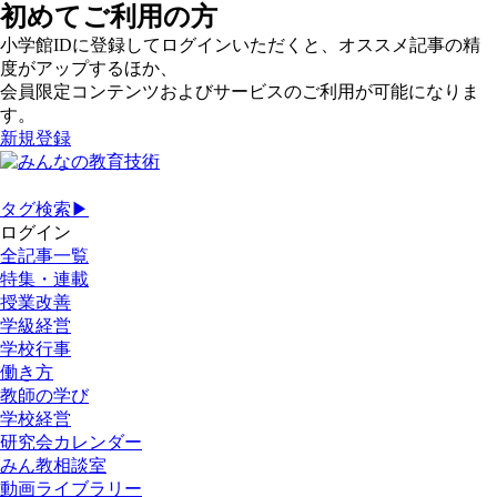
初めてご利用の方
小学館IDに登録してログインいただくと、オススメ記事の精
度がアップするほか、
会員限定コンテンツおよびサービスのご利用が可能になりま
す。
新規登録
タグ検索▶
ログイン
全記事一覧
特集・連載
授業改善
学級経営
学校行事
働き方
教師の学び
学校経営
研究会カレンダー
みん教相談室
動画ライブラリー