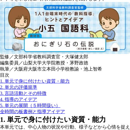
監修／文部科学省教科調査官・大塚健太郎
編集委員／山梨大学大学院教授・茅野政徳
執筆／大阪府大阪市立本田小学校教諭・池上智希
目次
1. 単元で身に付けたい資質・能力
2. 単元の評価規準
3. 言語活動とその特徴
4. 指導のアイデア
5. 単元の展開（５時間扱い）
全時間の板書例と指導アイデア
1. 単元で身に付けたい資質・能力
本単元では、中心人物の状況や行動、様子などから心情を捉え