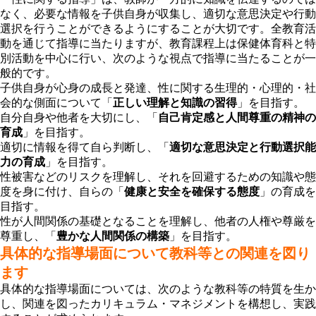
なく、必要な情報を子供自身が収集し、適切な意思決定や行動
選択を行うことができるようにすることが大切です。全教育活
動を通じて指導に当たりますが、教育課程上は保健体育科と特
別活動を中心に行い、次のような視点で指導に当たることが一
般的です。
子供自身が心身の成長と発達、性に関する生理的・心理的・社
会的な側面について「
正しい理解と知識の習得
」を目指す。
自分自身や他者を大切にし、「
自己肯定感と人間尊重の精神の
育成
」を目指す。
適切に情報を得て自ら判断し、「
適切な意思決定と行動選択能
力の育成
」を目指す。
性被害などのリスクを理解し、それを回避するための知識や態
度を身に付け、自らの「
健康と安全を確保する態度
」の育成を
目指す。
性が人間関係の基礎となることを理解し、他者の人権や尊厳を
尊重し、「
豊かな人間関係の構築
」を目指す。
具体的な指導場面について教科等との関連を図り
ます
具体的な指導場面については、次のような教科等の特質を生か
し、関連を図ったカリキュラム・マネジメントを構想し、実践