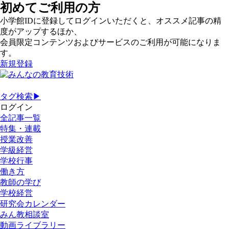
初めてご利用の方
小学館IDに登録してログインいただくと、オススメ記事の精
度がアップするほか、
会員限定コンテンツおよびサービスのご利用が可能になりま
す。
新規登録
タグ検索▶
ログイン
全記事一覧
特集・連載
授業改善
学級経営
学校行事
働き方
教師の学び
学校経営
研究会カレンダー
みん教相談室
動画ライブラリー