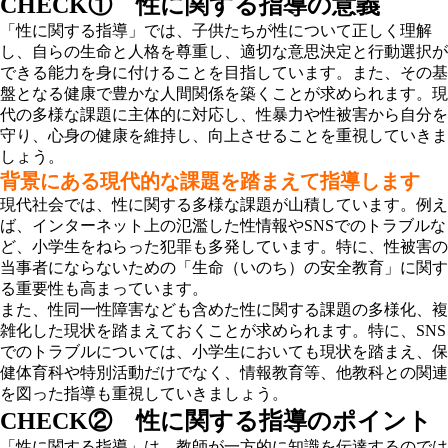
CHECK① 性に関する指導の意義
「性に関する指導」では、子供たちが性について正しく理解
し、自らの生命と人格を尊重し、適切な意思決定と行動選択が
できる能力を身に付けることを目指しています。また、その基
盤となる健康で豊かな人間関係を築くことが求められます。
現
代の多様な課題に主体的に対応し、性暴力や性被害から自分を
守り、心身の健康を維持し、向上させる
ことを重視していきま
しょう。
背景にある現代的な課題を踏まえて指導します
現代社会では、性に関する多様な課題が山積しています。例え
ば、インターネット上の氾濫した性情報やSNSでのトラブルな
ど、小学生をねらった犯罪も多発しています。特に、
性被害の
当事者にならないための「生命（いのち）の安全教育」
に関す
る重要性も高まっています。
また、性同一性障害なども含めた性に関する課題の多様化、複
雑化した現状を踏まえておくことが求められます。特に、SNS
でのトラブルについては、小学生においても現状を踏まえ、保
健体育科や特別活動だけでなく、情報教育等、他教科との関連
を図った指導も重視していきましょう。
CHECK② 性に関する指導のポイント
「性に関する指導」は、教師が一方的に知識を伝達するのでは