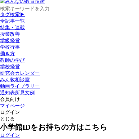
タグ検索▶
全記事一覧
特集・連載
授業改善
学級経営
学校行事
働き方
教師の学び
学校経営
研究会カレンダー
みん教相談室
動画ライブラリー
通知表所見文例
会員向け
マイページ
ログイン
とじる
小学館IDをお持ちの方はこちら
ログイン