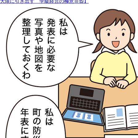
大限に引き出す 学級経営の極意Ⅲ⑮】