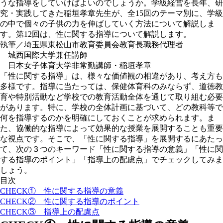
うな指導をしていけばよいのでしょうか。学級経営を長年、研
究・実践してきた稲垣孝章先生が、全15回のテーマ別に、学級
の中で個々の子供の力を伸ばしていく方法について解説しま
す。第12回は、性に関する指導について解説します。
執筆／埼玉県東松山市教育委員会教育長職務代理者
城西国際大学兼任講師
日本女子体育大学非常勤講師・稲垣孝章
「性に関する指導」は、様々な価値観の相違があり、考え方も
多様です。指導に当たっては、保健体育科のみならず、道徳教
育や特別活動など学校での教育活動全体を通じて取り組む必要
があります。特に、学校の全体計画に基づいて、どの教科等で
何を指導するのかを明確にしておくことが求められます。ま
た、協働的な指導によって効果的な授業を展開することも重要
な視点です。そこで、「性に関する指導」を展開するにあたっ
て、次の３つのキーワード
「性に関する指導の意義」「性に関
する指導のポイント」「指導上の配慮点」
でチェックしてみま
しょう。
目次
CHECK① 性に関する指導の意義
CHECK② 性に関する指導のポイント
CHECK③ 指導上の配慮点