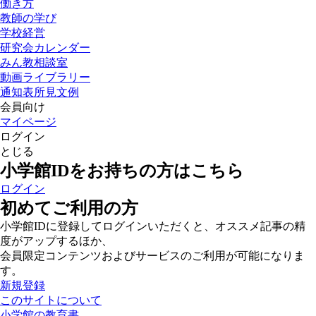
働き方
教師の学び
学校経営
研究会カレンダー
みん教相談室
動画ライブラリー
通知表所見文例
会員向け
マイページ
ログイン
とじる
小学館IDをお持ちの方はこちら
ログイン
初めてご利用の方
小学館IDに登録してログインいただくと、オススメ記事の精
度がアップするほか、
会員限定コンテンツおよびサービスのご利用が可能になりま
す。
新規登録
このサイトについて
小学館の教育書