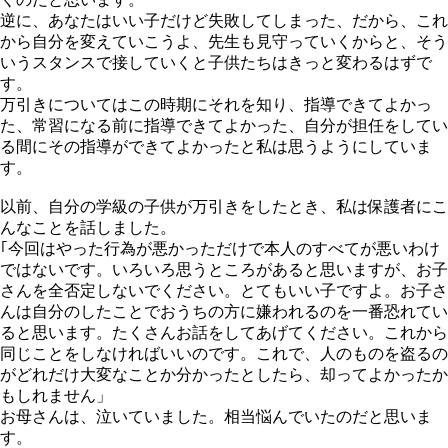
逆に、あなたはいい⼦だけど失敗してしまった、だから、これ
から⾃分を変えていこうよ、先⽣も⾒守っていくからと、そう
いうスタンスで接していくと⼦供たちはきっと変わるはずで
す。
万引きについてはこの時期にそれを知り、指導できてよかっ
た、常習になる前に指導できてよかった、⾃分が担任をしてい
る間にその指導ができてよかったと私は思うようにしていま
す。
以前、⾃分の学級の⼦供が万引きをしたとき、私は保護者にこ
んなことを話しました。
｢今回はやった⾏為が悪かっただけで本⼈のすべてが悪いわけ
ではないです。いろいろ思うところがあると思いますが、お⼦
さんを全否定しないでください。とてもいい⼦ですよ。お⼦さ
んは⾃分のしたことでおうちの⽅に嫌われるのを⼀番恐れてい
ると思います。たくさんお話をしてあげてください。これから
同じことをしなければいいのです。これで、⼈のものを盗るの
がどれだけ⼤変なことか分かったとしたら、却ってよかったか
もしれません」
お⺟さんは、泣いていました。相当悩んでいたのだと思いま
す。