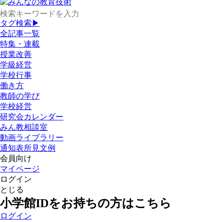
タグ検索▶
全記事一覧
特集・連載
授業改善
学級経営
学校行事
働き方
教師の学び
学校経営
研究会カレンダー
みん教相談室
動画ライブラリー
通知表所見文例
会員向け
マイページ
ログイン
とじる
小学館IDをお持ちの方はこちら
ログイン