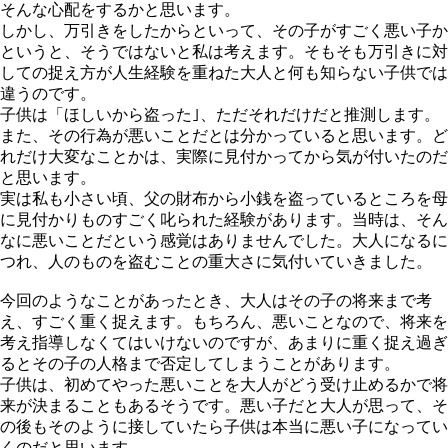
そんな⼼配をするかと思います。
しかし、万引きをしたからといって、その⼦がすごく悪い⼦か
というと、そうではないと私は考えます。そもそも万引きに対
しての捉え⽅が⼈⽣経験を重ねた⼤⼈と何も知らない⼦供では
違うのです。
⼦供は「ほしいから盗った｣、ただそれだけだと推測します。
また、その⾏為が悪いことだとは分かっていると思います。ど
れだけ⼤変なことかは、実際に⾒付かってから気が付いたのだ
と思います。
実は私も⼩さい頃、⽗の財布から⼩銭を盗っているところを⺟
に⾒付かりものすごく叱られた経験があります。当時は、そん
なに悪いことだという感覚はありませんでした。⼤⼈になるに
つれ、⼈のものを盗むことの重⼤さに気付いていきました。
今回のようなことがあったとき、⼤⼈はその⼦の将来まで考
え、すごく重く捉えます。もちろん、悪いことなので、将来を
考え指導しなくてはいけないのですが、あまりに重く捉え過ぎ
るとその⼦の⼈格まで否定してしまうことがあります。
⼦供は、初めてやった悪いことを⼤⼈がどう受け⽌めるかで将
来が決まることもあるそうです。悪い⼦だと⼤⼈が思って、そ
の後もそのように接していたら⼦供は本当に悪い⼦になってい
くのだと思います。