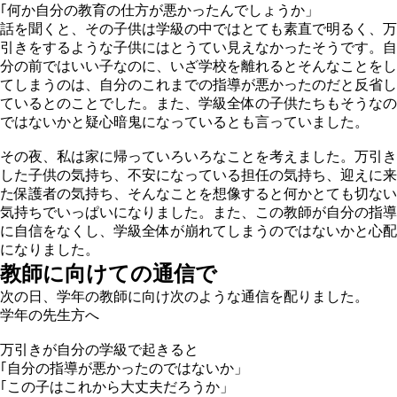
｢何か⾃分の教育の仕⽅が悪かったんでしょうか」
話を聞くと、その⼦供は学級の中ではとても素直で明るく、万
引きをするような⼦供にはとうてい⾒えなかったそうです。⾃
分の前ではいい⼦なのに、いざ学校を離れるとそんなことをし
てしまうのは、⾃分のこれまでの指導が悪かったのだと反省し
ているとのことでした。また、学級全体の⼦供たちもそうなの
ではないかと疑⼼暗⻤になっているとも⾔っていました。
その夜、私は家に帰っていろいろなことを考えました。万引き
した⼦供の気持ち、不安になっている担任の気持ち、迎えに来
た保護者の気持ち、そんなことを想像すると何かとても切ない
気持ちでいっぱいになりました。また、この教師が⾃分の指導
に⾃信をなくし、学級全体が崩れてしまうのではないかと⼼配
になりました。
教師に向けての通信で
次の⽇、学年の教師に向け次のような通信を配りました。
学年の先⽣⽅へ
万引きが⾃分の学級で起きると
｢⾃分の指導が悪かったのではないか」
｢この⼦はこれから⼤丈夫だろうか」