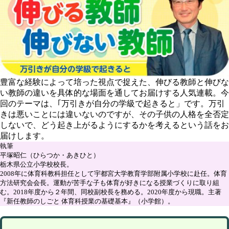
豊富な経験によって培った視点で捉えた、伸びる教師と伸びな
い教師の違いを具体的な場面を通してお届けする人気連載。今
回のテーマは、｢万引きが⾃分の学級で起きると」です。万引
きは悪いことには違いないのですが、その子供の人格を全否定
しないで、どう起き上がるようにするかを考えるという話をお
届けします。
執筆
平塚昭仁（ひらつか・あきひと）
栃木県公立小学校校長。
2008年に体育科教科担任として宇都宮大学教育学部附属小学校に赴任。体育
方法研究会会長。運動が苦手な子も体育が好きになる授業づくりに取り組
む。2018年度から２年間、同校副校長を務める。2020年度から現職。主著
『新任教師のしごと 体育科授業の基礎基本』（小学館）。