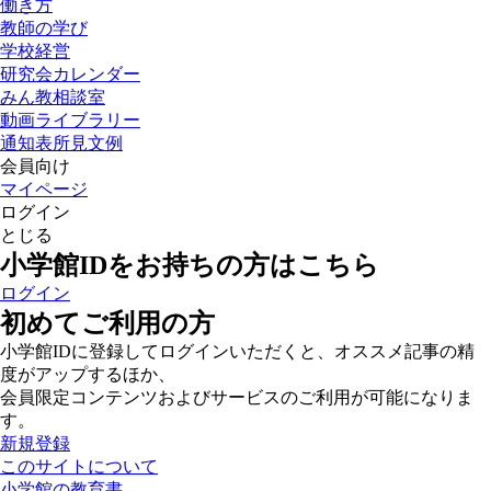
働き方
教師の学び
学校経営
研究会カレンダー
みん教相談室
動画ライブラリー
通知表所見文例
会員向け
マイページ
ログイン
とじる
小学館IDをお持ちの方はこちら
ログイン
初めてご利用の方
小学館IDに登録してログインいただくと、オススメ記事の精
度がアップするほか、
会員限定コンテンツおよびサービスのご利用が可能になりま
す。
新規登録
このサイトについて
小学館の教育書