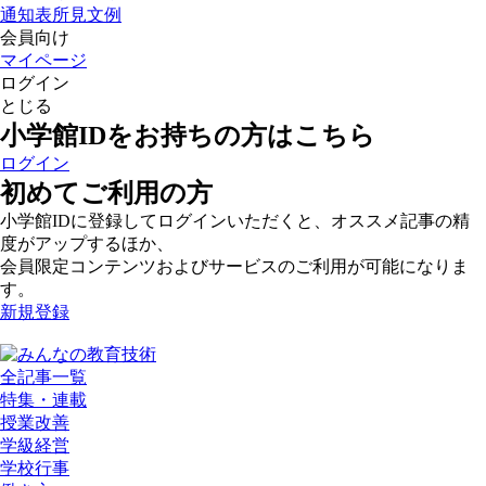
通知表所見文例
会員向け
マイページ
ログイン
とじる
小学館IDをお持ちの方はこちら
ログイン
初めてご利用の方
小学館IDに登録してログインいただくと、オススメ記事の精
度がアップするほか、
会員限定コンテンツおよびサービスのご利用が可能になりま
す。
新規登録
全記事一覧
特集・連載
授業改善
学級経営
学校行事