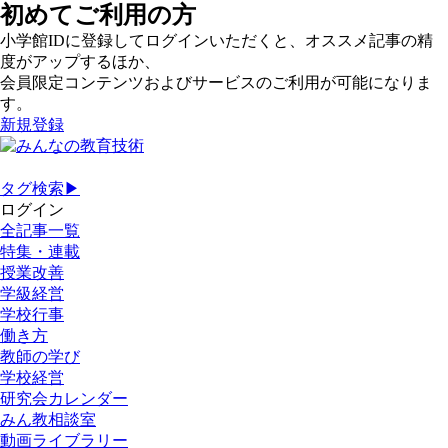
初めてご利用の方
小学館IDに登録してログインいただくと、オススメ記事の精
度がアップするほか、
会員限定コンテンツおよびサービスのご利用が可能になりま
す。
新規登録
タグ検索▶
ログイン
全記事一覧
特集・連載
授業改善
学級経営
学校行事
働き方
教師の学び
学校経営
研究会カレンダー
みん教相談室
動画ライブラリー