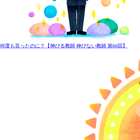
何度も言ったのに？【伸びる教師 伸びない教師 第66回】