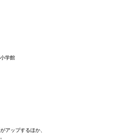
y小学館
度がアップするほか、
。