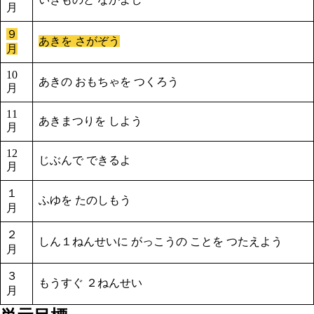
月
９
あきを さがぞう
月
10
あきの おもちゃを つくろう
月
11
あきまつりを しよう
月
12
じぶんで できるよ
月
１
ふゆを たのしもう
月
２
しん１ねんせいに がっこうの ことを つたえよう
月
３
もうすぐ ２ねんせい
月