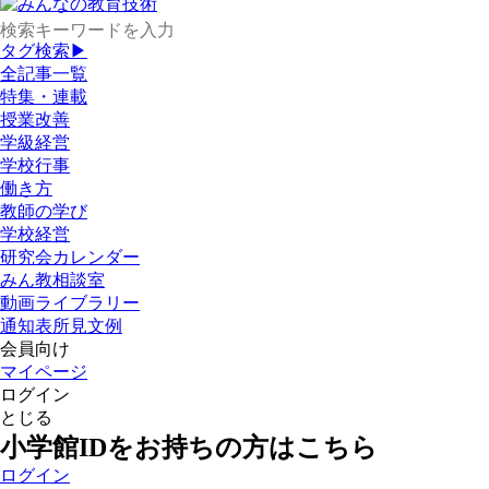
タグ検索▶
全記事一覧
特集・連載
授業改善
学級経営
学校行事
働き方
教師の学び
学校経営
研究会カレンダー
みん教相談室
動画ライブラリー
通知表所見文例
会員向け
マイページ
ログイン
とじる
小学館IDをお持ちの方はこちら
ログイン