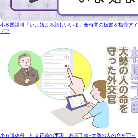
小６国語科「いま始まる新しいいま」全時間の板書＆指導アイ
デア
小６道徳科 社会正義の実現「杉原千畝−大勢の人の命を守っ