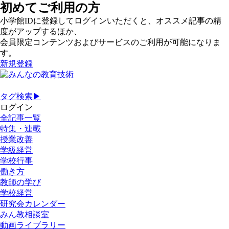
初めてご利用の方
小学館IDに登録してログインいただくと、オススメ記事の精
度がアップするほか、
会員限定コンテンツおよびサービスのご利用が可能になりま
す。
新規登録
タグ検索▶
ログイン
全記事一覧
特集・連載
授業改善
学級経営
学校行事
働き方
教師の学び
学校経営
研究会カレンダー
みん教相談室
動画ライブラリー