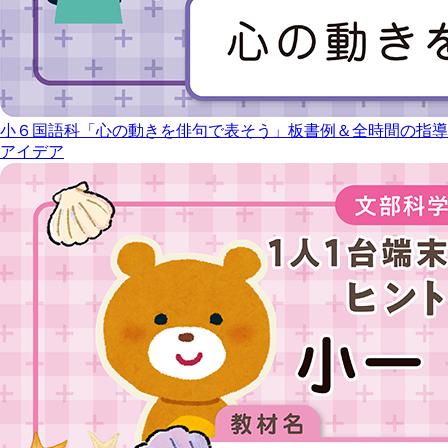
小６国語科「心の動きを俳句で表そう」板書例＆全時間の指導
アイデア