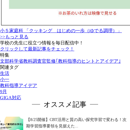
小５家庭科 「クッキング はじめの一歩（ゆでる調理）」
>>もっと見る
学校の先生に役立つ情報を毎日配信中！
クリックして最新記事をチェック！
特集
文部科学省教科調査官監修｢教科指導のヒントとアイデア｣
関連タグ
生活
小一
教科指導アイデア
9月
GIGA対応
オススメ記事
【8/25開催】CBT活用と質の高い探究学習で変わる！次
期学習指導要領を見据えた...