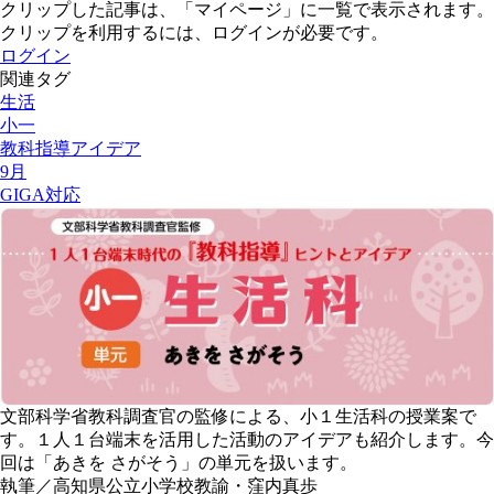
クリップした記事は、「マイページ」に一覧で表示されます。
クリップを利用するには、ログインが必要です。
ログイン
関連タグ
生活
小一
教科指導アイデア
9月
GIGA対応
文部科学省教科調査官の監修による、小１生活科の授業案で
す。１人１台端末を活用した活動のアイデアも紹介します。今
回は「あきを さがそう」の単元を扱います。
執筆／高知県公立小学校教諭・窪内真歩