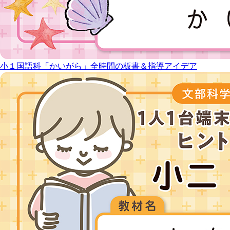
小１国語科「かいがら」全時間の板書＆指導アイデア