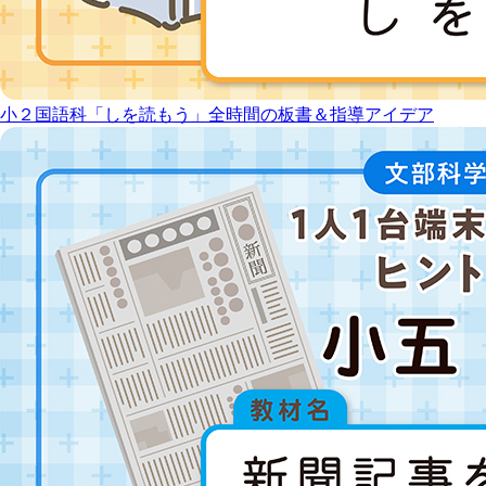
小２国語科「しを読もう」全時間の板書＆指導アイデア