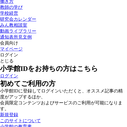
働き方
教師の学び
学校経営
研究会カレンダー
みん教相談室
動画ライブラリー
通知表所見文例
会員向け
マイページ
ログイン
とじる
小学館IDをお持ちの方はこちら
ログイン
初めてご利用の方
小学館IDに登録してログインいただくと、オススメ記事の精
度がアップするほか、
会員限定コンテンツおよびサービスのご利用が可能になりま
す。
新規登録
このサイトについて
小学館の教育書