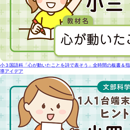
小３国語科「心が動いたことを詩で表そう」全時間の板書＆指
導アイデア