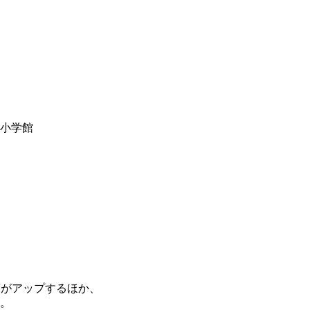
y小学館
度がアップするほか、
。