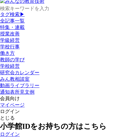
タグ検索▶
全記事一覧
特集・連載
授業改善
学級経営
学校行事
働き方
教師の学び
学校経営
研究会カレンダー
みん教相談室
動画ライブラリー
通知表所見文例
会員向け
マイページ
ログイン
とじる
小学館IDをお持ちの方はこちら
ログイン