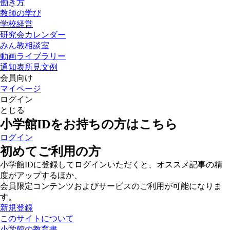
働き方
教師の学び
学校経営
研究会カレンダー
みん教相談室
動画ライブラリー
通知表所見文例
会員向け
マイページ
ログイン
とじる
小学館IDをお持ちの方はこちら
ログイン
初めてご利用の方
小学館IDに登録してログインいただくと、オススメ記事の精
度がアップするほか、
会員限定コンテンツおよびサービスのご利用が可能になりま
す。
新規登録
このサイトについて
小学館の教育書