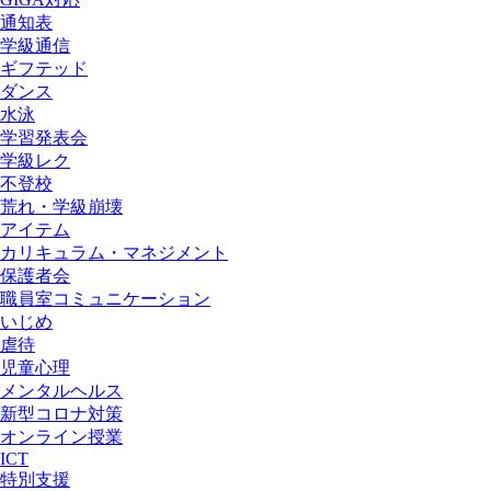
通知表
学級通信
ギフテッド
ダンス
水泳
学習発表会
学級レク
不登校
荒れ・学級崩壊
アイテム
カリキュラム・マネジメント
保護者会
職員室コミュニケーション
いじめ
虐待
児童心理
メンタルヘルス
新型コロナ対策
オンライン授業
ICT
特別支援