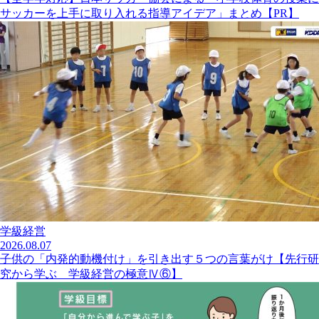
サッカーを上手に取り入れる指導アイデア」まとめ【PR】
学級経営
2026.08.07
子供の「内発的動機付け」を引き出す５つの言葉がけ【先行研
究から学ぶ 学級経営の極意Ⅳ⑥】