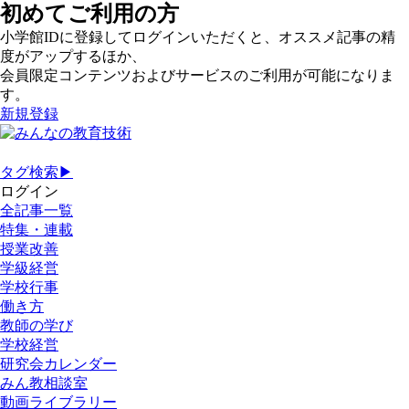
初めてご利用の方
小学館IDに登録してログインいただくと、オススメ記事の精
度がアップするほか、
会員限定コンテンツおよびサービスのご利用が可能になりま
す。
新規登録
タグ検索▶
ログイン
全記事一覧
特集・連載
授業改善
学級経営
学校行事
働き方
教師の学び
学校経営
研究会カレンダー
みん教相談室
動画ライブラリー