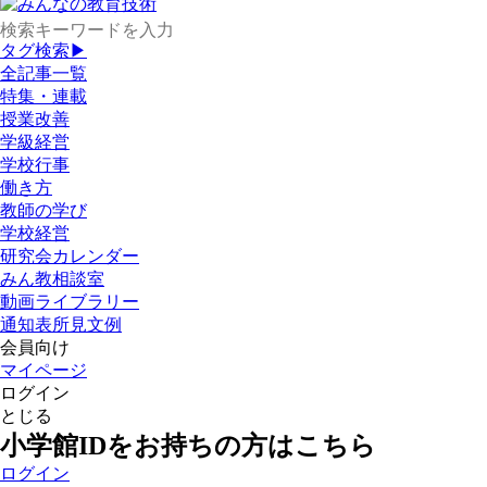
タグ検索▶
全記事一覧
特集・連載
授業改善
学級経営
学校行事
働き方
教師の学び
学校経営
研究会カレンダー
みん教相談室
動画ライブラリー
通知表所見文例
会員向け
マイページ
ログイン
とじる
小学館IDをお持ちの方はこちら
ログイン