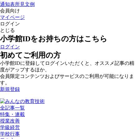
通知表所見文例
会員向け
マイページ
ログイン
とじる
小学館IDをお持ちの方はこちら
ログイン
初めてご利用の方
小学館IDに登録してログインいただくと、オススメ記事の精
度がアップするほか、
会員限定コンテンツおよびサービスのご利用が可能になりま
す。
新規登録
全記事一覧
特集・連載
授業改善
学級経営
学校行事