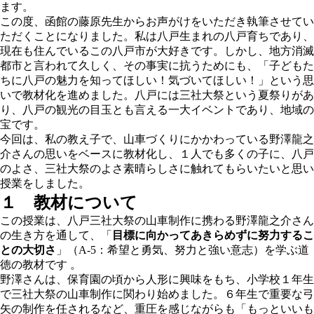
ます。
この度、函館の藤原先生からお声がけをいただき執筆させてい
ただくことになりました。私は八戸生まれの八戸育ちであり、
現在も住んでいるこの八戸市が大好きです。しかし、地方消滅
都市と言われて久しく、その事実に抗うためにも、「子どもた
ちに八戸の魅力を知ってほしい！気づいてほしい！」という思
いで教材化を進めました。八戸には三社大祭という夏祭りがあ
り、八戸の観光の目玉とも言える一大イベントであり、地域の
宝です。
今回は、私の教え子で、山車づくりにかかわっている野澤龍之
介さんの思いをベースに教材化し、１人でも多くの子に、八戸
のよさ、三社大祭のよさ素晴らしさに触れてもらいたいと思い
授業をしました。
１ 教材について
この授業は、八戸三社大祭の山車制作に携わる野澤龍之介さん
の生き方を通して、「
目標に向かってあきらめずに努力するこ
との大切さ
」（A-5：希望と勇気、努力と強い意志）を学ぶ道
徳の教材です 。
野澤さんは、保育園の頃から人形に興味をもち、小学校１年生
で三社大祭の山車制作に関わり始めました。６年生で重要な弓
矢の制作を任されるなど、重圧を感じながらも「もっといいも