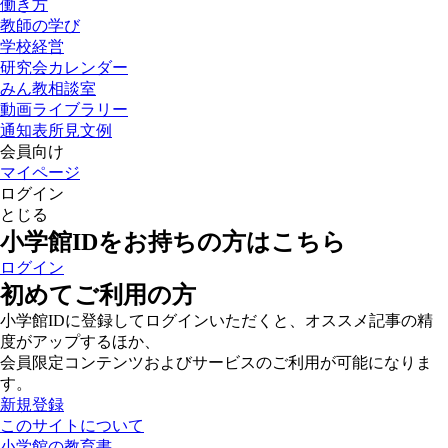
働き方
教師の学び
学校経営
研究会カレンダー
みん教相談室
動画ライブラリー
通知表所見文例
会員向け
マイページ
ログイン
とじる
小学館IDをお持ちの方はこちら
ログイン
初めてご利用の方
小学館IDに登録してログインいただくと、オススメ記事の精
度がアップするほか、
会員限定コンテンツおよびサービスのご利用が可能になりま
す。
新規登録
このサイトについて
小学館の教育書