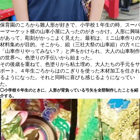
保育園のころから雛人形が好きで、小学校１年生の時、スーパ
ーマーケット横の山車小屋に入ったのがきっかけ。人形に興味
があって、彫刻がかっこよく見えた。最初は、ミニ山車作りの
材料集めが目的。そこから、組（三社大祭の山車組）の方々に
「山車作りやってみない？」と声をかけられ、大人の山車制作
の世界へ。色塗りの手伝いから始まった。
その後歳を重ねて、色塗りから粘土埋め、大人たちの手元をサ
ポート。４年生ごろからはのこぎりを使った木材加工を任され
るようになった。それと同時に喜びも感じるようになってい
た。
◯
小学校６年生のときに、人形が背負っている弓矢を全部制作したことを紹
介する。