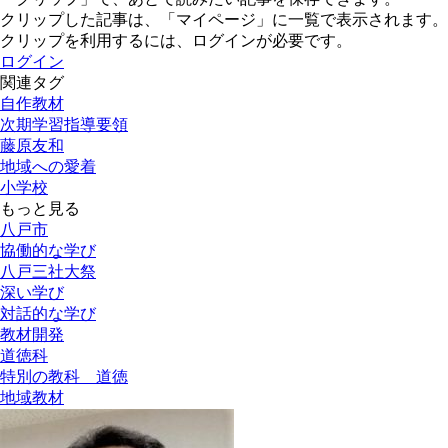
クリップした記事は、「マイページ」に一覧で表示されます。
クリップを利用するには、ログインが必要です。
ログイン
関連タグ
自作教材
次期学習指導要領
藤原友和
地域への愛着
小学校
もっと見る
八戸市
協働的な学び
八戸三社大祭
深い学び
対話的な学び
教材開発
道徳科
特別の教科 道徳
地域教材