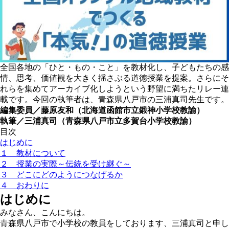
全国各地の「ひと・もの・こと」を教材化し、子どもたちの感
情、思考、価値観を大きく揺さぶる道徳授業を提案。さらにそ
れらを集めてアーカイブ化しようという野望に満ちたリレー連
載です。今回の執筆者は、青森県八戸市の三浦真司先生です。
編集委員／藤原友和（北海道函館市立鍛神小学校教諭）
執筆／三浦真司（青森県八戸市立多賀台小学校教諭）
目次
はじめに
１ 教材について
２ 授業の実際～伝統を受け継ぐ～
３ どこにどのようにつなげるか
４ おわりに
はじめに
みなさん、こんにちは。
青森県八戸市で小学校の教員をしております、三浦真司と申し