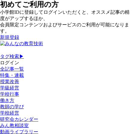
初めてご利用の方
小学館IDに登録してログインいただくと、オススメ記事の精
度がアップするほか、
会員限定コンテンツおよびサービスのご利用が可能になりま
す。
新規登録
タグ検索▶
ログイン
全記事一覧
特集・連載
授業改善
学級経営
学校行事
働き方
教師の学び
学校経営
研究会カレンダー
みん教相談室
動画ライブラリー