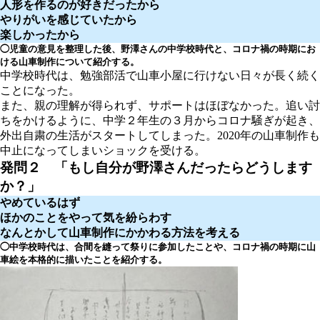
人形を作るのが好きだったから
やりがいを感じていたから
楽しかったから
◯
児童の意見を整理した後、野澤さんの中学校時代と、コロナ禍の時期にお
ける山車制作について紹介する。
中学校時代は、勉強部活で山車小屋に行けない日々が長く続く
ことになった。
また、親の理解が得られず、サポートはほぼなかった。追い討
ちをかけるように、中学２年生の３月からコロナ騒ぎが起き、
外出自粛の生活がスタートしてしまった。2020年の山車制作も
中止になってしまいショックを受ける。
発問２
「もし自分が野澤さんだったらどうします
か？」
やめているはず
ほかのことをやって気を紛らわす
なんとかして山車制作にかかわる方法を考える
◯中学校時代は、合間を縫って祭りに参加したことや、コロナ禍の時期に山
車絵を本格的に描いたことを紹介する。