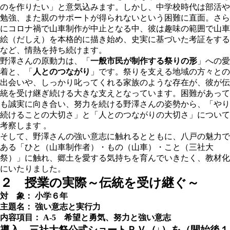
のを作りたい」と意気込みます。しかし、中学校時代は部活や
勉強、また親のサポートが得られないという困難に直面。さら
にコロナ禍で山車制作が中止となる中、彼は趣味の範囲で山車
絵（だしえ）を本格的に描き始め、史実に基づいた考証をする
など、情熱を持ち続けます。
野澤さんの原動力は、
「
一般市民が制作する祭りの形
」
への愛
着と、
「
人とのつながり
」
です。祭りを支える地域の方々との
出会いや、しっかり叱ってくれる家族のような存在が、彼が伝
統を受け継ぎ続ける大きな支えとなっています。困難があって
も誠実に向き合い、努力を続ける野澤さんの姿勢から、「やり
続けることの大切さ」と「人とのつながりの大切さ」について
考察します 。
そして、野澤さんの強い意志に触れるとともに、八戸の魅力で
ある「ひと（山車制作者）・もの（山車）・こと（三社大
祭）」に触れ、郷土を愛する気持ちを育んでいきたく、教材化
にいたりました。
２ 授業の実際～伝統を受け継ぐ～
対 象： 小学６年
主題名： 強い意志と実行力
内容項目： A-5 希望と勇気、努力と強い意志
導入
三社大祭公式ショートＰＶ（↓）を
（開始後１