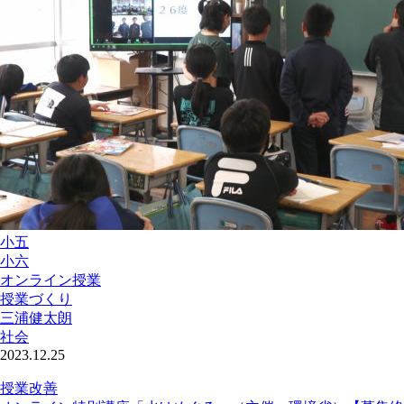
小五
小六
オンライン授業
授業づくり
三浦健太朗
社会
2023.12.25
授業改善