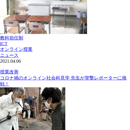
教科担任制
ICT
オンライン授業
ニュース
2021.04.06
授業改善
コロナ禍のオンライン社会科見学 先生が突撃レポーターに挑
戦！