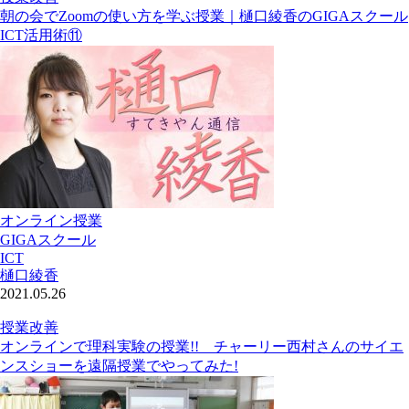
朝の会でZoomの使い方を学ぶ授業｜樋口綾香のGIGAスクール
ICT活用術⑪
オンライン授業
GIGAスクール
ICT
樋口綾香
2021.05.26
授業改善
オンラインで理科実験の授業!! チャーリー西村さんのサイエ
ンスショーを遠隔授業でやってみた!