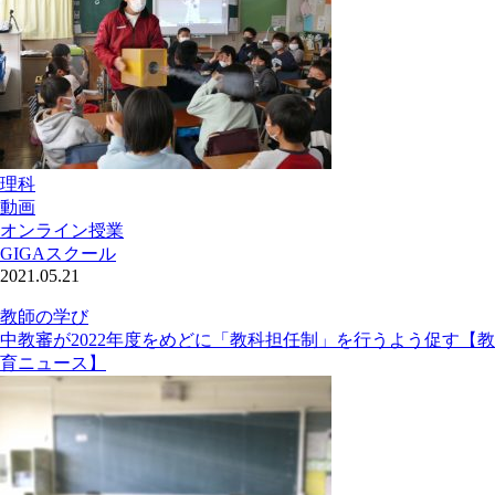
理科
動画
オンライン授業
GIGAスクール
2021.05.21
教師の学び
中教審が2022年度をめどに「教科担任制」を行うよう促す【教
育ニュース】