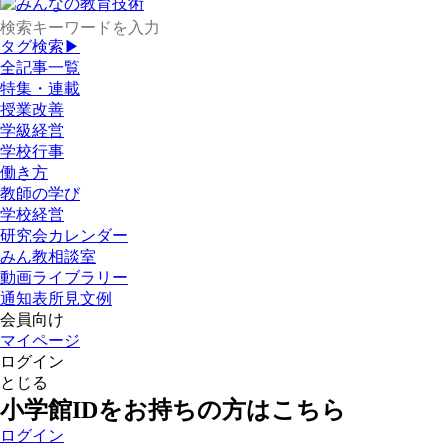
タグ検索▶
全記事一覧
特集・連載
授業改善
学級経営
学校行事
働き方
教師の学び
学校経営
研究会カレンダー
みん教相談室
動画ライブラリー
通知表所見文例
会員向け
マイページ
ログイン
とじる
小学館IDをお持ちの方はこちら
ログイン