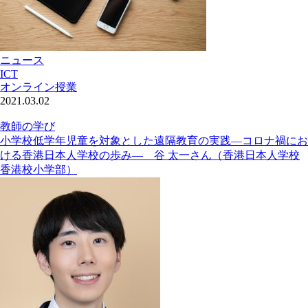
ニュース
ICT
オンライン授業
2021.03.02
教師の学び
小学校低学年児童を対象とした遠隔教育の実践―コロナ禍にお
ける香港日本人学校の歩み― 谷 太一さん（香港日本人学校
香港校小学部）