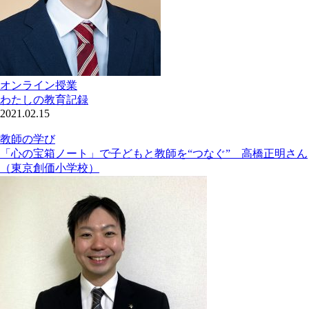
オンライン授業
わたしの教育記録
2021.02.15
教師の学び
「心の宝箱ノート」で子どもと教師を“つなぐ” 高橋正明さん
（東京創価小学校）