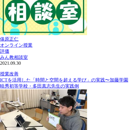
俵原正仁
オンライン授業
評価
みん教相談室
2021.09.30
授業改善
ICTを活用した「時間と空間を超える学び」の実践〜加藤学園
暁秀初等学校・多田真志先生の実践例