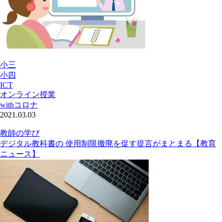
小三
小四
ICT
オンライン授業
withコロナ
2021.03.03
教師の学び
デジタル教科書の 使用制限撤廃を促す提言がまとまる【教育
ニュース】