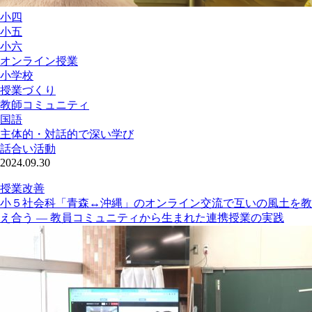
小四
小五
小六
オンライン授業
小学校
授業づくり
教師コミュニティ
国語
主体的・対話的で深い学び
話合い活動
2024.09.30
授業改善
小５社会科「青森↔沖縄」のオンライン交流で互いの風土を教
え合う ― 教員コミュニティから生まれた連携授業の実践