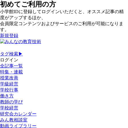
初めてご利用の方
小学館IDに登録してログインいただくと、オススメ記事の精
度がアップするほか、
会員限定コンテンツおよびサービスのご利用が可能になりま
す。
新規登録
タグ検索▶
ログイン
全記事一覧
特集・連載
授業改善
学級経営
学校行事
働き方
教師の学び
学校経営
研究会カレンダー
みん教相談室
動画ライブラリー