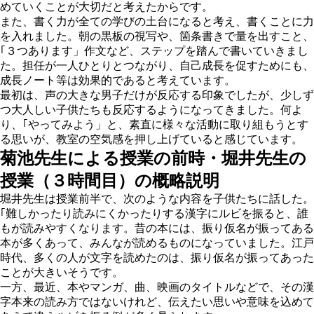
めていくことが大切だと考えたからです。
また、書く力が全ての学びの土台になると考え、書くことに力
を入れました。朝の黒板の視写や、箇条書きで量を出すこと、
｢３つあります」作文など、ステップを踏んで書いていきまし
た。担任が一人ひとりとつながり、自己成長を促すためにも、
成長ノート等は効果的であると考えています。
最初は、声の大きな男子だけが反応する印象でしたが、少しず
つ大人しい子供たちも反応するようになってきました。何よ
り、｢やってみよう」と、素直に様々な活動に取り組もうとす
る思いが、教室の空気感を押し上げていると感じています。
菊池先生による授業の前時・堀井先生の
授業（３時間目）の概略説明
堀井先生は授業前半で、次のような内容を子供たちに話した。
｢難しかったり読みにくかったりする漢字にルビを振ると、誰
もが読みやすくなります。昔の本には、振り仮名が振ってある
本が多くあって、みんなが読めるものになっていました。江戸
時代、多くの人が文字を読めたのは、振り仮名が振ってあった
ことが大きいそうです。
一方、最近、本やマンガ、曲、映画のタイトルなどで、その漢
字本来の読み方ではないけれど、伝えたい思いや意味を込めて