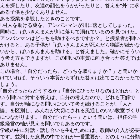
えを探したり、友達の顔色をうかがったりと、答えを“外”に求
める子供も少なくありません。
ある授業を参観したときのことです。
｢村人を助ける薬を、アンパンマンが川に落としてしまった。
同時に、ばいきんまんが川に落ちて溺れているのを見つけた。
アンパンマンはどっちを助けるべきですか？」と授業者が問い
かけると、ある子供が「ばいきんまんが死んだら物語が続かな
いから、ばいきんまんを助ける」と答えました。確かにそうい
う考え方もできますが、この問いの本質に向き合った答えでは
ありません。
この場合、｢自分だったら、どっちを取りますか？」と問いか
けていれば、そういう本質からずれた答えは出てこなかったで
しょう。
｢自分だったらどうするか」｢自分にぴったりなのはどれか」と
いう問いに対する答えは、自分の考えなので、どれも正解で
す。自分が軸になる問いについて考え続けることが、｢人と
論」を区別し、みんなが大切にされる風通しのいい教室づくり
につながります。
｢自分だったら～」という問いは、担任の学
級経営の軸が見える問いでもあるのです。
学級の中に対話・話し合いを生むためには、教師の介入が必要
です。並列した意見の中でどれが一番重要か、どのように分類