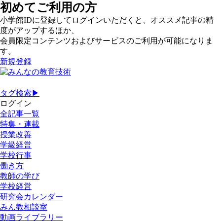
初めてご利用の方
小学館IDに登録してログインいただくと、オススメ記事の精
度がアップするほか、
会員限定コンテンツおよびサービスのご利用が可能になりま
す。
新規登録
タグ検索▶
ログイン
全記事一覧
特集・連載
授業改善
学級経営
学校行事
働き方
教師の学び
学校経営
研究会カレンダー
みん教相談室
動画ライブラリー