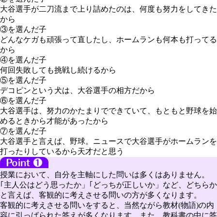
大谷選手が二刀流まで上り詰めたのは、何度も努力をしてきた
から
③を選んだ子
どんなケガも頑張って直したし、ホームランも何本も打ってる
から
④を選んだ子
何回失敗しても挑戦し続けるから
⑤を選んだ子
デコピンという犬は、大谷選手の相方だから
⑥を選んだ子
大谷選手は、努力のかたまりでできていて、もともと野球を始
めるときから才能があったから
⑦を選んだ子
大谷選手と言えば、野球。ニュースで大谷選手がホームランを
打ったりしているから天才だと思う
授業において、自分を主軸にした問いは多くはありません。
｢主人公はどう思ったか」｢どっちが正しいか」など、どちらか
と言えば、客観的に考えさせる問いの方が多くなります。
客観的に考えさせる問いをすると、当然ながら教材(物語)の内
容に引っばられた答えが多くなります。また、教科書の中に答