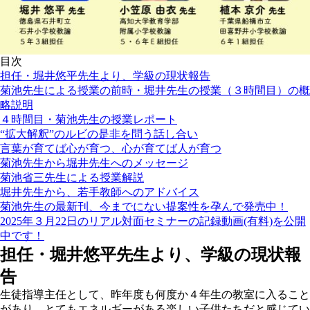
目次
担任・堀井悠平先生より、学級の現状報告
菊池先生による授業の前時・堀井先生の授業（３時間目）の概
略説明
４時間目・菊池先生の授業レポート
“拡大解釈”のルビの是非を問う話し合い
言葉が育てば心が育つ、心が育てば人が育つ
菊池先生から堀井先生へのメッセージ
菊池省三先生による授業解説
堀井先生から、若手教師へのアドバイス
菊池先生の最新刊、今までにない提案性を孕んで発売中！
2025年３月22日のリアル対面セミナーの記録動画(有料)を公開
中です！
担任・堀井悠平先生より、学級の現状報
告
生徒指導主任として、昨年度も何度か４年生の教室に入ること
があり、とてもエネルギーがある楽しい子供たちだと感じてい