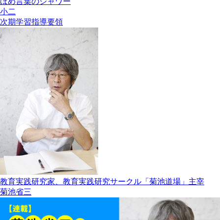
ほめ言葉のシャワー
小二
次期学習指導要領
教育実践研究家、教育実践研究サークル「菊池道場」主宰
菊池省三