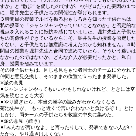
すか」と “散歩” を促したのですが、×がゼロだった要因の１つ
に、堀井先生と子供たちの関係性が挙げられます。
３時間目の授業でルビを振るおもしろさを知った子供たちは、
私の授業で「ジャンジャンやっていいことなのか」と否定的な
視点を入れることに抵抗を感じていました。堀井先生と子供た
ちの関係性ができているからこそ、堀井先生の授業を否定した
くない、と子供たちは無意識に考えたのかも知れません。４時
間目の授業を堀井先生と合同で進めていたら、そういう迷いは
なかったのではないか、どんな介入が必要だったかと、私自
身、授業を省みています。
その後子供たちは、同じ意見をもつ者同士のチームに分かれて
仲間と意見交換し、そのままの位置で立ったまま発表した。
✕派の意見
⚫︎
ジャンジャンやってもいいかもしれないけれど、ときには空
気を読むことも大切
⚫︎
やり過ぎたら、本当の漢字の読みがわからなくなる
菊池先生が、｢もっと近くで言い合わないと負けるぞ！」とけ
しかけ、両チームの子供たちを教室の中央に集めた。
✕派の意見（続き）
⚫︎
｢みんなが言いなよ」と言ったりして、発表できない人がい
たから、やり過ぎはよくない