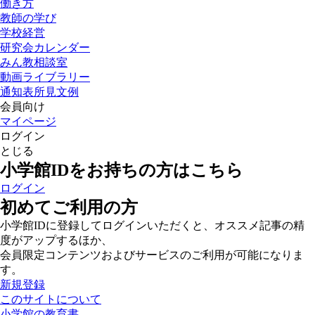
働き方
教師の学び
学校経営
研究会カレンダー
みん教相談室
動画ライブラリー
通知表所見文例
会員向け
マイページ
ログイン
とじる
小学館IDをお持ちの方はこちら
ログイン
初めてご利用の方
小学館IDに登録してログインいただくと、オススメ記事の精
度がアップするほか、
会員限定コンテンツおよびサービスのご利用が可能になりま
す。
新規登録
このサイトについて
小学館の教育書