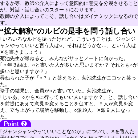
するか等、
教師の介入によって意図的に意見を分裂させること
が、対話・話し合いのスタート
になります。
教師の介入によってこそ、話し合いはダイナミックになるので
す。
“拡大解釈”のルビの是非を問う話し合い
｢いろいろなルビを振ったけれど、こういうことは、ジャンジ
ャンやっていいと言う人は○、それはどうかな…、という人は
✕を書きましょう」
菊池先生が尋ねると、みんながサッとノートに向かった。
｢５年３組は、○と書いた人が多いと思いますか？ それとも×が
多いと思いますか？」
尋ねられた子が「○？」と答えると、菊池先生がニコッと笑っ
た。
挙手の結果は、全員が○と書いていた。菊池先生が、
｢じゃあ、○から✕に行ってもいい人いますか？」と、話し合い
を前提にあえて意見を変えることを促すと、９人が意見を変
え、立ち上がって場所を移動し、○派19人、✕派９人になっ
た。
｢ジャンジャンやっていいことなのか」について、✕を選んだ
子はゼロでした。そのため、｢○から✕へ行ってもいい人はいま