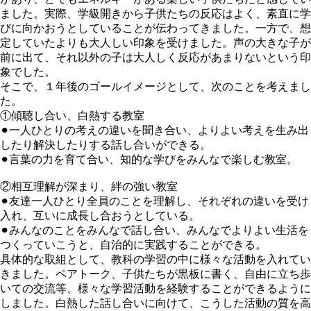
ました。実際、学級開きから子供たちの反応はよく、素直に学
びに向かおうとしていることが伝わってきました。一方で、想
定していたよりも大人しい印象を受けました。声の大きな子が
前に出て、それ以外の子は大人しく反応があまりないという印
象でした。
そこで、１年後のゴールイメージとして、次のことを考えまし
た。
①傾聴し合い、白熱する教室
⚫︎
一人ひとりの考えの違いを聞き合い、よりよい考えを生み出
したり解決したりする話し合いができる。
⚫︎
言葉の力を育て合い、知的な学びをみんなで楽しむ教室。
②相互理解が深まり、絆の強い教室
⚫︎
友達一人ひとり全員のことを理解し、それぞれの違いを受け
入れ、互いに成長し合おうとしている。
⚫︎
みんなのことをみんなで話し合い、みんなでよりよい生活を
つくっていこうと、自治的に実践することができる。
具体的な取組として、教科の学習の中に様々な活動を入れてい
きました。ペアトーク、子供たちが黒板に書く、自由に立ち歩
いての交流等、様々な学習活動を経験することができるように
しました。白熱した話し合いに向けて、こうした活動の質を高