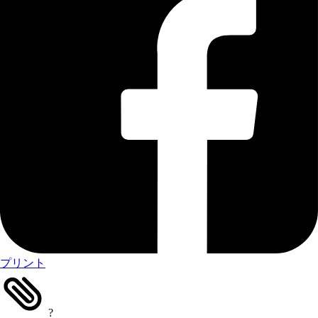
プリント
?