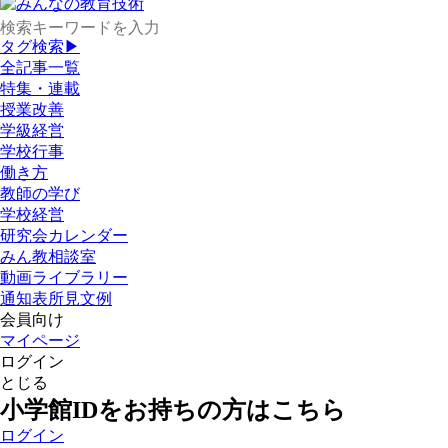
タグ検索▶
全記事一覧
特集・連載
授業改善
学級経営
学校行事
働き方
教師の学び
学校経営
研究会カレンダー
みん教相談室
動画ライブラリー
通知表所見文例
会員向け
マイページ
ログイン
とじる
小学館IDをお持ちの方はこちら
ログイン