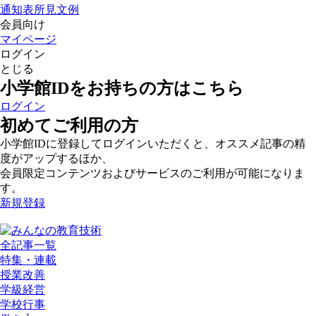
通知表所見文例
会員向け
マイページ
ログイン
とじる
小学館IDをお持ちの方はこちら
ログイン
初めてご利用の方
小学館IDに登録してログインいただくと、オススメ記事の精
度がアップするほか、
会員限定コンテンツおよびサービスのご利用が可能になりま
す。
新規登録
全記事一覧
特集・連載
授業改善
学級経営
学校行事