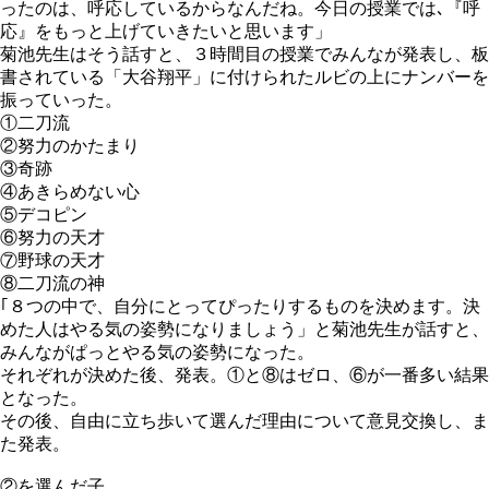
ったのは、呼応しているからなんだね。今日の授業では､『呼
応』をもっと上げていきたいと思います」
菊池先生はそう話すと、３時間目の授業でみんなが発表し、板
書されている「大谷翔平」に付けられたルビの上にナンバーを
振っていった。
①二刀流
②努力のかたまり
③奇跡
④あきらめない心
⑤デコピン
⑥努力の天才
⑦野球の天才
⑧二刀流の神
｢８つの中で、自分にとってぴったりするものを決めます。決
めた人はやる気の姿勢になりましょう」と菊池先生が話すと、
みんながぱっとやる気の姿勢になった。
それぞれが決めた後、発表。①と⑧はゼロ、⑥が一番多い結果
となった。
その後、自由に立ち歩いて選んだ理由について意見交換し、ま
た発表。
②を選んだ子