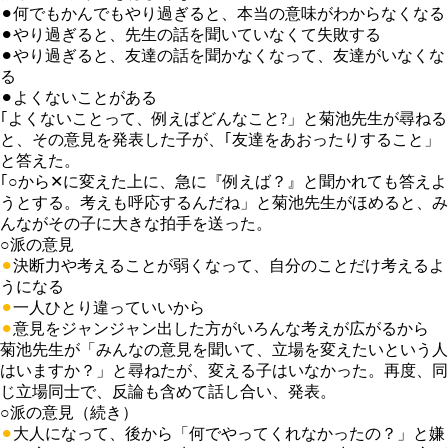
⚫︎
何でもかんでもやり過ぎると、本当の意味がわからなくなる
⚫︎
やり過ぎると、先生の話を聞いていなくて失敗する
⚫︎
やり過ぎると、友達の話を聞かなくなって、友達がいなくな
る
⚫︎
よくないことがある
｢よくないことって、例えばどんなこと?」と菊池先生が尋ねる
と、その意見を発表した子が、｢友達をあおったりすること」
と答えた。
｢○から✕に変えた上に、急に『例えば？』と聞かれても答えよ
うとする。考えも呼応するんだね」と菊池先生がほめると、み
んながその子に大きな拍手を送った。
○派の意見
⚫︎
決断力や考えることが弱くなって、自分のことだけ考えるよ
うになる
⚫︎
一人ひとり違っていいから
⚫︎
意見をジャンジャン出した方がいろんな考えが広がるから
菊池先生が「みんなの意見を聞いて、立場を変えたいという人
はいますか？」と尋ねたが、変える子はいなかった。再度、同
じ立場同士で、反論も含めて話し合い、発表。
○派の意見（続き）
⚫︎
大人になって、後から「何でやってくれなかったの？」と嫌