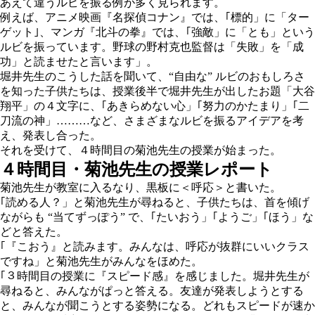
あえて違うルビを振る例が多く見られます。
例えば、アニメ映画『名探偵コナン』では、｢標的」に「ター
ゲット｣、マンガ『北斗の拳』では、｢強敵」に「とも」という
ルビを振っています。野球の野村克也監督は「失敗」を「成
功」と読ませたと言います」。
堀井先生のこうした話を聞いて、“自由な” ルビのおもしろさ
を知った子供たちは、授業後半で堀井先生が出したお題「大谷
翔平」の４文字に、｢あきらめない心」｢努力のかたまり」｢二
刀流の神」………など、さまざまなルビを振るアイデアを考
え、発表し合った。
それを受けて、４時間目の菊池先生の授業が始まった。
４時間目・菊池先生の授業レポート
菊池先生が教室に入るなり、黒板に
＜呼応＞
と書いた。
｢読める人？」と菊池先生が尋ねると、子供たちは、首を傾げ
ながらも “当てずっぽう” で、｢たいおう」｢ようご」｢ほう」な
どと答えた。
｢『こおう』と読みます。みんなは、呼応が抜群にいいクラス
ですね」と菊池先生がみんなをほめた。
｢３時間目の授業に『スピード感』を感じました。堀井先生が
尋ねると、みんながぱっと答える。友達が発表しようとする
と、みんなが聞こうとする姿勢になる。どれもスピードが速か