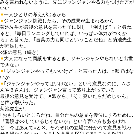
みを言われないように、先にジャンジャンやる力をつけた方が
いい
⚫︎
一人ひとりの考えが出るから
⚫︎
ジャンジャン挑戦したら、その成果が生まれるから
菊池先生が最後の意見を言った子に対し、｢例えば？」と尋ね
ると、｢毎日ランニングしていれば、いっぱい体力がつくか
ら」と答えた。｢言葉の力も同じということだね」と菊池先生
が補足した。
○派の意見（続き）
⚫︎
大人になって商談をするとき、ジャンジャンやらないと出世
できない
⚫︎
｢ジャンジャンやってもいいけど」と言った人は、○派ではな
いか
⚫︎
｢ジャンジャンやってはいけない」という意見なのに、Ａさ
んやＢさんは、ジャンジャン言って盛り上がっている
最後の意見を受けて、✕派から、｢そこ突いたらだめじゃん」
と声が挙がった。
菊池先生が、
｢おもしろいところだね。自分たちの意見を優位にするために､
『普段は○○しているじゃないか』という言い方もあるけれ
ど、今はあえて○と✕、それぞれの立場に分かれて意見を戦わ
せる場なんだよね」と “人と意見を区別する” ことを解説し、