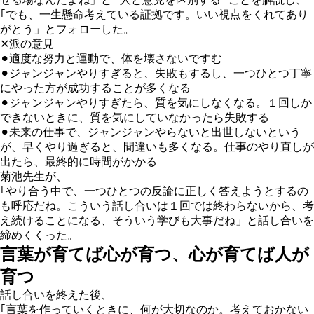
｢でも、一生懸命考えている証拠です。いい視点をくれてあり
がとう」とフォローした。
✕派の意見
⚫︎
適度な努力と運動で、体を壊さないですむ
⚫︎
ジャンジャンやりすぎると、失敗もするし、一つひとつ丁寧
にやった方が成功することが多くなる
⚫︎
ジャンジャンやりすぎたら、質を気にしなくなる。１回しか
できないときに、質を気にしていなかったら失敗する
⚫︎
未来の仕事で、ジャンジャンやらないと出世しないという
が、早くやり過ぎると、間違いも多くなる。仕事のやり直しが
出たら、最終的に時間がかかる
菊池先生が、
｢やり合う中で、一つひとつの反論に正しく答えようとするの
も呼応だね。こういう話し合いは１回では終わらないから、考
え続けることになる、そういう学びも大事だね」と話し合いを
締めくくった。
言葉が育てば心が育つ、心が育てば人が
育つ
話し合いを終えた後、
｢言葉を作っていくときに、何が大切なのか。考えておかない