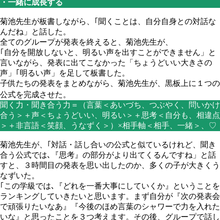
・一緒に成長する
菊池先生が板書しながら、｢聞くことは、自分自身との対話な
んだね」と話した。
全てのグループが発表を終えると、菊池先生が、
｢自分を開放しないと、明るい声を出すことができません」と
言いながら、発表に出てこなかった「ちょうどいい大きさの
声」｢明るい声」を足して板書した。
子供たちの発表をまとめながら、菊池先生が、黒板上に１つの
公式を完成させた。
聞く力・聞き合う力＝（言葉＜あいづち、つぶやく、問いかけ
合う＞＋声＜ちょうどいい、明るい＞＋思考＜自分も、相違点
＞＋非言語＜笑顔、うなずく＞）×相手軸＜相手、一緒＞、♡
菊池先生が、｢対話・話し合いの公式と似ているけれど、
聞き
合う公式では､『思考』の部分がより出てくるんですね
」と話
すと、３時間目の発表を思い出したのか、多くの子が大きくう
なずいた。
｢この学級では､『どれを一番大事にしていくか』ということを
ランキングしていきたいと思います。まず自分が『次の発表会
で頑張りたいなあ』『今後のほめ言葉のシャワーで力を入れた
いな』と思ったことを３つ考えます。その後、グループで話し