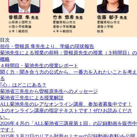
目次
担任・曽根原 隼先生より、学級の現状報告
菊池先生による授業の前時：曽根原先生の授業（３時間目）の
概略
４時間目・菊池先生の授業レポート
聞く力・聞き合う力の公式から、一番力を入れたいことを考え
る
｢心」はどこにある？
菊池省三先生から曽根原先生へのメッセージ
菊池省三先生による授業解説
ALL菊池先生のレアなオンライン講座、参加者募集中です！
上のオンライン講座の指定テキストです！ぜひお読みくださ
い。
2026年４月の「ALL菊池省三講座第１回」の記録動画を販売中
です！
2025年３月22日のリアル対面セミナーの記録動画(有料)を公開