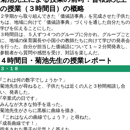
の授業（３時間目）の概略
２学期から取り組んできた「価値語事典」を完成させた子供た
ちは、地域に向けて「価値語事典」づくりを通した自分たちの
学びを伝えることにした。
３時間目は、５人ずつ４つのグループに分かれ、グループごと
に、地域の保育園長や小国小の教師たちに向けて学びの発表会
を行った。自分が担当した価値語について１～２分間発表し、
参観者から質問や感想を受け、対話を楽しんだ。
４時間目・菊池先生の授業レポート
３・１８
｢これは何の数字でしょうか？」
菊池先生が尋ねると、子供たちは近くの人と３秒間相談し合
い、発表した。
｢卒業式の日です」
みんなが大きな拍手を送った。
菊池先生がさらに黒板に曲線を描き、
｢これはなんの曲線でしょう？」と尋ねた。
｢成長曲線です！」
指名された男子が元気よく答えた。