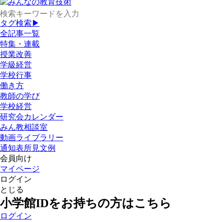
タグ検索▶
全記事一覧
特集・連載
授業改善
学級経営
学校行事
働き方
教師の学び
学校経営
研究会カレンダー
みん教相談室
動画ライブラリー
通知表所見文例
会員向け
マイページ
ログイン
とじる
小学館IDをお持ちの方はこちら
ログイン