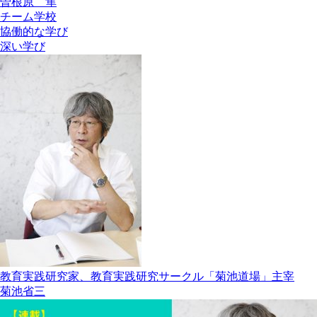
曽根原 隼
チーム学校
協働的な学び
深い学び
教育実践研究家、教育実践研究サークル「菊池道場」主宰
菊池省三