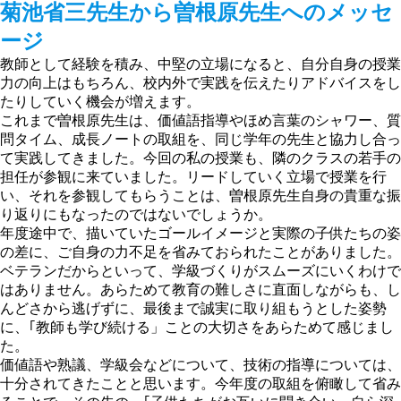
菊池省三先生から曽根原先生へのメッセ
ージ
教師として経験を積み、中堅の立場になると、自分自身の授業
力の向上はもちろん、校内外で実践を伝えたりアドバイスをし
たりしていく機会が増えます。
これまで曽根原先生は、価値語指導やほめ言葉のシャワー、質
問タイム、成長ノートの取組を、同じ学年の先生と協力し合っ
て実践してきました。今回の私の授業も、隣のクラスの若手の
担任が参観に来ていました。リードしていく立場で授業を行
い、それを参観してもらうことは、曽根原先生自身の貴重な振
り返りにもなったのではないでしょうか。
年度途中で、描いていたゴールイメージと実際の子供たちの姿
の差に、ご自身の力不足を省みておられたことがありました。
ベテランだからといって、学級づくりがスムーズにいくわけで
はありません。あらためて教育の難しさに直面しながらも、し
んどさから逃げずに、最後まで誠実に取り組もうとした姿勢
に、｢教師も学び続ける」ことの大切さをあらためて感じまし
た。
価値語や熟議、学級会などについて、技術の指導については、
十分されてきたことと思います。今年度の取組を俯瞰して省み