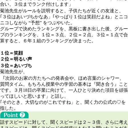
合い、３位までランク付けします」
菊池先生がルールを説明すると、子供たちが近くの友達と、
｢３位はあいづちかなあ」｢やっぱり１位は笑顔だよね」とニコ
ニコしながら “予想” をつぶやいた。
グループで決めたランキングを、黒板に書き出した後、グルー
プのランキングを、１位＝３点、２位＝２点、３位＝１点で合
算すると、６年１組のランキングが決まった。
１位＝笑顔
２位＝明るい声
３位＝あいづち
菊池先生が、
｢次回のお家の方たちへの発表会や、ほめ言葉のシャワー、
質問タイム、もちろん授業中の学習の基本は『聞き合う』こと
です。３月18日の卒業に向けて、一人ひとり決めた項目を頑張
ってほしいと思います」と話し、
｢そのとき、大切なのがこれですね」と、聞く力の公式の♡を
指した。
話すスピードに対して、聞くスピードは２～３倍、さらに考え