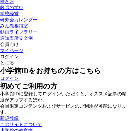
働き方
教師の学び
学校経営
研究会カレンダー
みん教相談室
動画ライブラリー
通知表所見文例
会員向け
マイページ
ログイン
とじる
小学館IDをお持ちの方はこちら
ログイン
初めてご利用の方
小学館IDに登録してログインいただくと、オススメ記事の精
度がアップするほか、
会員限定コンテンツおよびサービスのご利用が可能になりま
す。
新規登録
このサイトについて
小学館の教育書