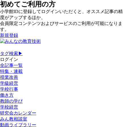
初めてご利用の方
小学館IDに登録してログインいただくと、オススメ記事の精
度がアップするほか、
会員限定コンテンツおよびサービスのご利用が可能になりま
す。
新規登録
タグ検索▶
ログイン
全記事一覧
特集・連載
授業改善
学級経営
学校行事
働き方
教師の学び
学校経営
研究会カレンダー
みん教相談室
動画ライブラリー