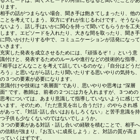
るスピードは、聞くスピードの何倍にもなると聞いたことがあ
ります。
相手の話がつまらない場合、聞き手は飽きてしまったり、他の
ことを考えてしまう。双方にずれが生じるわけです。そうなら
ないよう、話し手はいかに関心を持って聞いてもらうかを工夫
します。エピソードを入れたり、大きな間を取ったり、聞き手
に問いかけたりする中で、コミュニケーションが活発になって
いきます。
充実した発表を成立させるためには、
｢頑張るぞ！」という意
識付けと、発表するためのルールや進行などの技術的な指導、
｢相手はどんなことを考えて話しているのかな」｢自分はどうだ
ろう」と思いながら話したり聞いたりする思いやりの気持ち
、
の３つの要素が必要になります。
意識付けや技術は “表層面” であり、思いやりや思考は “深層
面” です。教師は、前者の２つには力を入れますが、３つめの
思考については、あまり意識して指導していないように感じて
います。そのため、｢ただ意見を出し合うだけ」のやらされ感
があって、｢対話･話し合いはおもしろくない」と苦手意識を持
つ子供も少なくないのではないでしょうか。
３つの要素がある対話・話し合いの経験を積むことで、相手へ
の信頼が強まり、｢お互いに成長しよう」と、対話の質が高ま
っていくはずです。