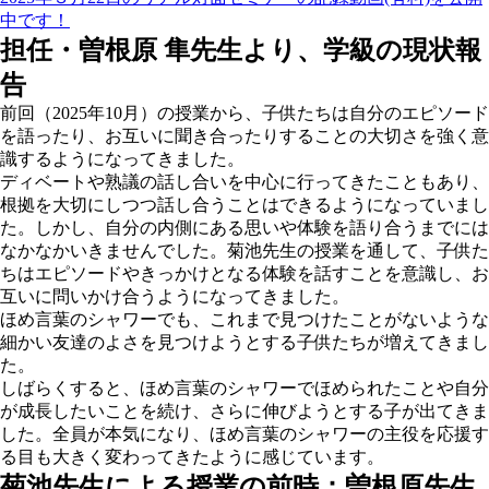
中です！
担任・曽根原 隼先生より、学級の現状報
告
前回（2025年10月）の授業から、子供たちは自分のエピソード
を語ったり、お互いに聞き合ったりすることの大切さを強く意
識するようになってきました。
ディベートや熟議の話し合いを中心に行ってきたこともあり、
根拠を大切にしつつ話し合うことはできるようになっていまし
た。しかし、自分の内側にある思いや体験を語り合うまでには
なかなかいきませんでした。菊池先生の授業を通して、子供た
ちはエピソードやきっかけとなる体験を話すことを意識し、お
互いに問いかけ合うようになってきました。
ほめ言葉のシャワーでも、これまで見つけたことがないような
細かい友達のよさを見つけようとする子供たちが増えてきまし
た。
しばらくすると、ほめ言葉のシャワーでほめられたことや自分
が成長したいことを続け、さらに伸びようとする子が出てきま
した。全員が本気になり、ほめ言葉のシャワーの主役を応援す
る目も大きく変わってきたように感じています。
菊池先生による授業の前時：曽根原先生