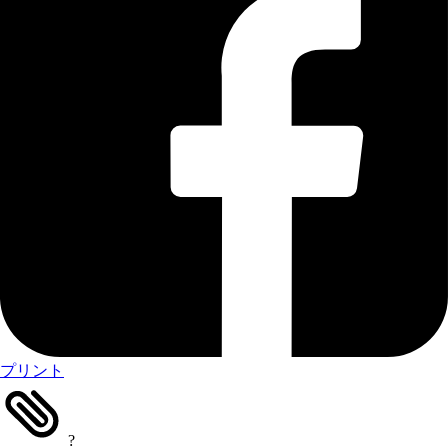
プリント
?