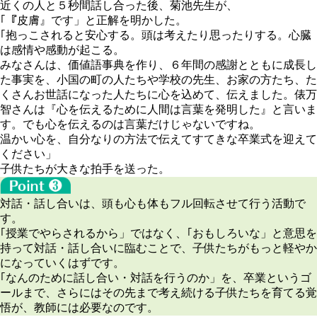
近くの人と５秒間話し合った後、菊池先生が、
｢『皮膚』です」と正解を明かした。
｢抱っこされると安心する。頭は考えたり思ったりする。心臓
は感情や感動が起こる。
みなさんは、価値語事典を作り、６年間の感謝とともに成長し
た事実を、小国の町の人たちや学校の先生、お家の方たち、た
くさんお世話になった人たちに心を込めて、伝えました。俵万
智さんは『心を伝えるために人間は言葉を発明した』と言いま
す。でも心を伝えるのは言葉だけじゃないですね。
温かい心を、自分なりの方法で伝えてすてきな卒業式を迎えて
ください」
子供たちが大きな拍手を送った。
対話・話し合いは、頭も心も体もフル回転させて行う活動で
す。
｢授業でやらされるから」ではなく、｢おもしろいな」と意思を
持って対話・話し合いに臨むことで、子供たちがもっと軽やか
になっていくはずです。
｢なんのために話し合い・対話を行うのか」を、卒業というゴ
ールまで、さらにはその先まで考え続ける子供たちを育てる覚
悟
が、教師には必要なのです。