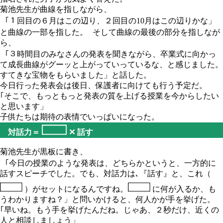
菊池先生が曲線を指しながら、
｢１回目の６月はこの辺り、２回目の10月はこの辺りかな」
と曲線の一部を指した。 そして曲線の最後の部分を指しなが
ら、
｢３時間目のみなさんの発表を聞きながら、卒業式に向かっ
て成長曲線がグーッと上がっていっているな、と感じました。
すてきな宝物をもらいました」と話した。
今日行った発表会は後日、保護者に向けても行う予定だ。
｢そこで、もっともっと発表の質を上げる授業を今からしたい
と思います」
子供たちは期待の表情でいっぱいになった。
対話力＝
✕
話す
菊池先生が黒板に書き、
｢今日の授業のような発表は、どちらかというと、一方的に
話すスピーチでした。でも、対話力は､『話す』と、これ（
）がセットになるんですね。
に何が入るか、も
うわかりますね？」と問いかけると、何人かが手を挙げた。
｢早いね。もう手を挙げたんだね。じゃあ、２秒だけ、近くの
人と相談しましょう」