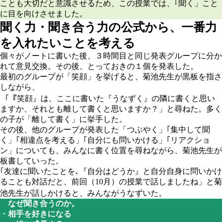
ことも大切だと意識させるため、この授業では、｢聞く」こと
に目を向けさせました。
聞く力・聞き合う力の公式から、一番力
を入れたいことを考える
個々がノートに書いた後、３時間目と同じ発表グループに分か
れて意見交換。その後、とっておきの１個を発表した。
最初のグループが「笑顔」を挙げると、菊池先生が黒板を指さ
しながら、
｢『笑顔』は、ここに書いた『うなずく』の隣に書くと思い
ますか、それとも離して書くと思いますか？」と尋ねた。多く
の子が「離して書く」に挙手した。
その後、他のグループが発表した「つぶやく」｢集中して聞
く」｢相違点を考える」｢自分にも問いかける」｢リアクショ
ン」についても、みんなに書く位置を尋ねながら、菊池先生が
板書していった。
｢友達に聞いたことを､『自分はどうか』と自分自身に問いかけ
ることも対話だと、前回（10月）の授業で話しましたね」と菊
池先生が話しかけると、みんながうなずいた。
なぜ聞き合うのか。
・相手を好きになる