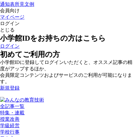
通知表所見文例
会員向け
マイページ
ログイン
とじる
小学館IDをお持ちの方はこちら
ログイン
初めてご利用の方
小学館IDに登録してログインいただくと、オススメ記事の精
度がアップするほか、
会員限定コンテンツおよびサービスのご利用が可能になりま
す。
新規登録
全記事一覧
特集・連載
授業改善
学級経営
学校行事