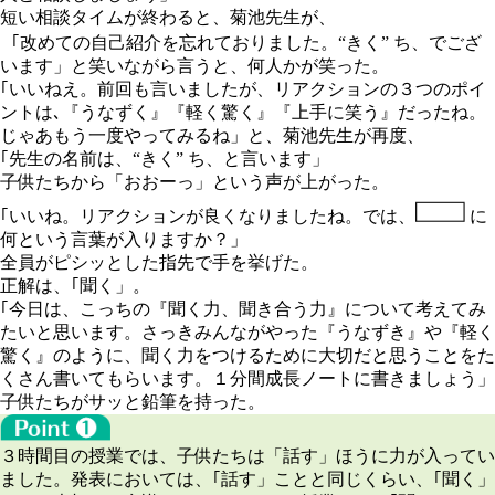
短い相談タイムが終わると、菊池先生が、
｢改めての自己紹介を忘れておりました。“きく” ち、でござ
います」と笑いながら言うと、何人かが笑った。
｢いいねえ。前回も言いましたが、リアクションの３つのポイ
ントは､『うなずく』『軽く驚く』『上手に笑う』だったね。
じゃあもう一度やってみるね」と、菊池先生が再度、
｢先生の名前は、“きく” ち、と言います」
子供たちから「おおーっ」という声が上がった。
｢いいね。リアクションが良くなりましたね。では、
に
何という言葉が入りますか？」
全員がピシッとした指先で手を挙げた。
正解は、｢聞く」。
｢今日は、こっちの
『聞く力、聞き合う力』
について考えてみ
たいと思います。さっきみんながやった『うなずき』や『軽く
驚く』のように、聞く力をつけるために大切だと思うことをた
くさん書いてもらいます。１分間成長ノートに書きましょう」
子供たちがサッと鉛筆を持った。
３時間目の授業では、子供たちは「話す」ほうに力が入ってい
ました。発表においては、｢話す」ことと同じくらい、｢聞く」