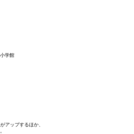
y小学館
度がアップするほか、
。