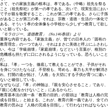
さて、その家族主義の根本は、孝である｡（中略）祖先を祭る
こと（祖先祭祀）が第一の孝である。次いで、現実生活におい
て子が親を敬愛すること、これが第二の孝である。さらに子孫
があることが第三の孝。それは、宗教・道徳・生活の一体化で
ある。そういう孝の全体像を小学校から少しずつ教育して欲し
いと願っている｡
「モラロジー、道徳教育」（No.146巻頭）より
重厚な内容である。｢家族主義」が、曽ての日本人の「固有の
教育理念」の一つであり、それはまさに美徳と呼ぶにふさわし
い。今は「学級崩壊」｢家庭崩壊」などという言葉が、格別の
危機感も持たずに口にされるようになっている。恐ろしいこと
だ。
私は、｢孝」一つを、徹底して教えることができ、子供がそれ
を身につけたならば、不登校も、苛めも、暴力も大半が解消さ
れ、打開の道が拓け、｢人格」を大切にする子供が育つに違い
ないと確信している。
なぜならば、｢孝」の神髄は、｢親を安心させること」であり、
｢親に心配をかけないこと」にあるからだ。
教育基本法の第一条「教育の目的」の冒頭は「教育は人格の完
成を目指し」と始まる。これが、教育の第一義であり、全ての
教育の営みは「人格の完成を目指し」て行わなければならない