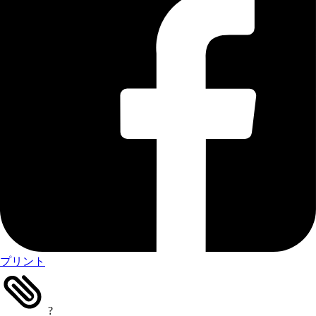
プリント
?