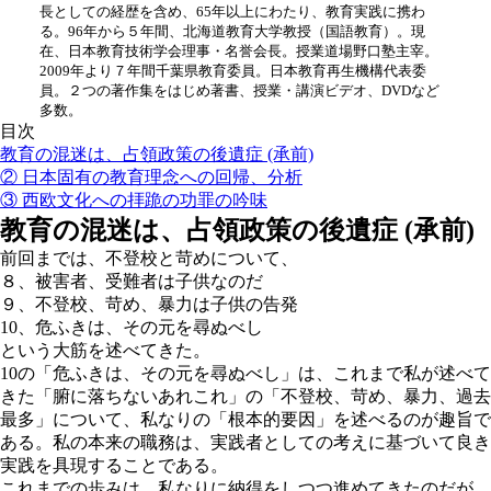
長としての経歴を含め、65年以上にわたり、教育実践に携わ
る。96年から５年間、北海道教育大学教授（国語教育）。現
在、日本教育技術学会理事・名誉会長。授業道場野口塾主宰。
2009年より７年間千葉県教育委員。日本教育再生機構代表委
員。２つの著作集をはじめ著書、授業・講演ビデオ、DVDなど
多数。
目次
教育の混迷は、占領政策の後遺症 (承前)
② 日本固有の教育理念への回帰、分析
③ 西欧文化への拝跪の功罪の吟味
教育の混迷は、占領政策の後遺症 (承前)
前回までは、不登校と苛めについて、
８、被害者、受難者は子供なのだ
９、不登校、苛め、暴力は子供の告発
10、危ふきは、その元を尋ぬべし
という大筋を述べてきた。
10の「危ふきは、その元を尋ぬべし」は、これまで私が述べて
きた「腑に落ちないあれこれ」の「不登校、苛め、暴力、過去
最多」について、私なりの「根本的要因」を述べるのが趣旨で
ある。私の本来の職務は、実践者としての考えに基づいて良き
実践を具現することである。
これまでの歩みは、私なりに納得をしつつ進めてきたのだが、