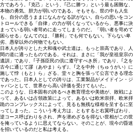
方であろう。
｢克己」という、｢己に勝つ」という最も困難な、
本物の勇気、胆力が弱い
のである。そもそも、世の中も人生
も、自分の思うままになんかなる訳がない。自らの思いをコン
トロールできる「自律」の力が弱くなっているから、悪事に決
まっている弱い者苛めに走ってしまうのだ。「弱い者を苛めて
困らせる」なんてのは、｢勝利」でも何でもない。下らない卑
劣、愚挙以外の何物でもない。
日本人が誇りとした大和魂や武士道は、もっと崇高であり、人
間の道に適ったものである。それは、まさに「我が皇祖皇宗の
遺訓」であり、｢子孫臣民の倶に遵守すべき所」であり、｢之を
古今に通じて謬（あやま）らず｣、｢之を中外（ちゅうがい）に
施して悖（もと）ら」ざる、堂々と胸を張って公言できる理念
であった。日本人としての誇りは、工業製品がメイドイン・ジ
ャパンとして、世界から高い評価を受けてもいた。
このような、日本固有の誇るべき教育理念や美徳が、敗戦によ
って、あるいは占領政策によって、あるいは欧米崇拝、欧米拝
跪のコンプレックスによって、見るも無残な様相を呈するに至
ってしまった。こういう考え方は、ともすると右翼呼ばわり、
逆コース呼ばわりをされ、声を潜めざるを得ない世相がこの世
を掩っているように思えてならない。そのことが、現今の昏迷
を招いているのだと私は考える。