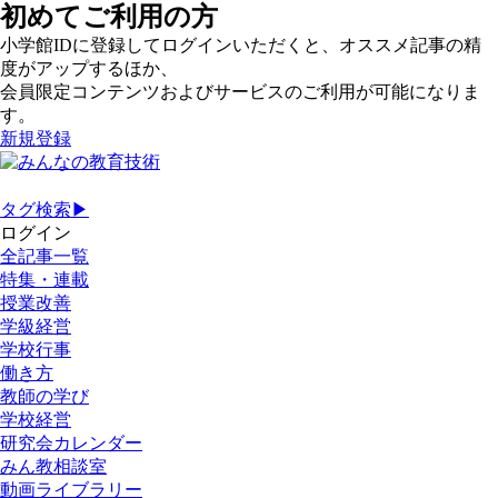
初めてご利用の方
小学館IDに登録してログインいただくと、オススメ記事の精
度がアップするほか、
会員限定コンテンツおよびサービスのご利用が可能になりま
す。
新規登録
タグ検索▶
ログイン
全記事一覧
特集・連載
授業改善
学級経営
学校行事
働き方
教師の学び
学校経営
研究会カレンダー
みん教相談室
動画ライブラリー