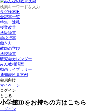
タグ検索▶
全記事一覧
特集・連載
授業改善
学級経営
学校行事
働き方
教師の学び
学校経営
研究会カレンダー
みん教相談室
動画ライブラリー
通知表所見文例
会員向け
マイページ
ログイン
とじる
小学館IDをお持ちの方はこちら
ログイン