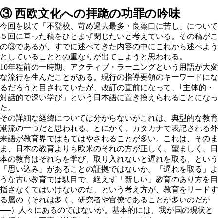
③ 西欧文化への拝跪の功罪の吟味
今回を以て「不登校、苛め過去最多・良薬口に苦し」について
５回に亘った稿をひとまず閉じたいと考えている。その稿がこ
の③であるが、すでに述べてきた内容の中にこれから述べよう
としていることとの重なりが出てこようと思われる。
10年程前の一時期、アクティブ・ラーニングという用語が大変
な流行を生んだことがある。現行の指導要領のキーワードにな
るだろうと目されていたが、改訂の直前になって、｢主体的・
対話的で深い学び」という日本語に置き換えられることになっ
た。
その詳細な経緯については分からないがこれは、典型的な教育
潮流の一つだと思われる。とにかく、カタカナで表記される外
来語が教育界ではもてはやされることが多い。これは、そのま
ま、
日本の教育よりも欧米のそれの方が正しく、望ましく、日
本の教育はそれらを学び、取り入れないと遅れを取る、という
「思い込み」がある
ことの証拠ではないか。「遅れを取る」よ
うな古い教育では駄目で、絶えず「新しい」教育のあり方を目
指さなくてはいけないのだ、という考え方が、教育をリードす
る層の（それは多く、研究者や官僚であることが多いのだが
──）人々にあるのではないか。基本的には、我が国の現状と