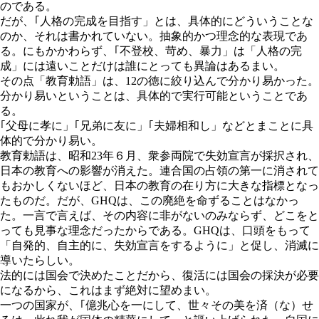
のである。
だが、｢人格の完成を目指す」とは、具体的にどういうことな
のか、それは書かれていない。抽象的かつ理念的な表現であ
る。にもかかわらず、｢不登校、苛め、暴力」は「人格の完
成」には遠いことだけは誰にとっても異論はあるまい。
その点「教育勅語」は、12の徳に絞り込んで分かり易かった。
分かり易いということは、具体的で実行可能ということであ
る。
｢父母に孝に」｢兄弟に友に」｢夫婦相和し」などとまことに具
体的で分かり易い。
教育勅語は、昭和23年６月、衆参両院で失効宣言が採択され、
日本の教育への影響が消えた。連合国の占領の第一に消されて
もおかしくないほど、日本の教育の在り方に大きな指標となっ
たものだ。だが、GHQは、この廃絶を命ずることはなかっ
た。一言で言えば、その内容に非がないのみならず、どこをと
っても見事な理念だったからである。GHQは、口頭をもって
「自発的、自主的に、失効宣言をするように」と促し、消滅に
導いたらしい。
法的には国会で決めたことだから、復活には国会の採決が必要
になるから、これはまず絶対に望めまい。
一つの国家が、｢億兆心を一にして、世々その美を済（な）せ