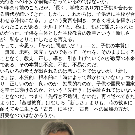
先行きへの不安が前提になっているのではないか。
30年余り前のことだが、｢長く、学校のあり方に子供を合わせ
る時代が続いてきた。しかし、これからは、子供達に学校が合
わせる時代になる。」という発言を聞き、大きく考えを揺さぶ
られたことがある。ナルホド!!と、私は、まさに揺さぶられた
のだった。子供を主体とした学校教育の改革という「新しさ」
が、私をとりこにしたとも言える。
そして、今思う。｢それは間違いだ！」──と。子供の本質は
「無知、未熟、未完」なのであって、それを、そのままにする
ことなく、教え、正し、導き、引き上げていくのが教育の本来
である。その本質は不変、不動、不易なのだ。
いろいろの考えが出されるのは悪いことではないが、｢新し
さ」は、本質的、根本的に「時によって裁かれていない」つま
り、正しいのか、良いのか、効果的なのか、子供や国民や国家
を幸せに導けるのか、という「先行き」は実証されてはいない
ことなのだ。つまり「先行き不透明」なのだ。再々述べてきた
ように、｢基礎教育」はむしろ「新しさ」よりも、時の裁きに
耐えて今に生きる「古典」に学び、
｢古典」への回帰の方が、
肝要
なのではなかろうか。