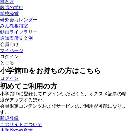
働き方
教師の学び
学校経営
研究会カレンダー
みん教相談室
動画ライブラリー
通知表所見文例
会員向け
マイページ
ログイン
とじる
小学館IDをお持ちの方はこちら
ログイン
初めてご利用の方
小学館IDに登録してログインいただくと、オススメ記事の精
度がアップするほか、
会員限定コンテンツおよびサービスのご利用が可能になりま
す。
新規登録
このサイトについて
小学館の教育書