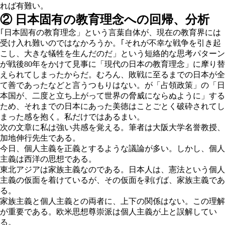
れば有難い。
② 日本固有の教育理念への回帰、分析
｢日本固有の教育理念」という言葉自体が、現在の教育界には
受け入れ難いのではなかろうか。｢それが不幸な戦争を引き起
こし、大きな犠牲を生んだのだ」という短絡的な思考パターン
が戦後80年をかけて見事に「現代の日本の教育理念」に摩り替
えられてしまったからだ。むろん、敗戦に至るまでの日本が全
て善であったなどと言うつもりはない。が「占領政策」の「日
本国が、二度と立ち上がって世界の脅威にならぬように」する
ため、それまでの日本にあった美徳はことごとく破砕されてし
まった感を抱く。私だけではあるまい。
次の文章に私は強い共感を覚える。筆者は大阪大学名誉教授、
加地伸行先生である。
今日、個人主義を正義とするような議論が多い。しかし、個人
主義は西洋の思想である。
東北アジアは家族主義なのである。日本人は、憲法という個人
主義の仮面を着けているが、その仮面を剥げば、家族主義であ
る。
家族主義と個人主義との両者に、上下の関係はない。この理解
が重要である。欧米思想尊崇派は個人主義が上と誤解してい
る。