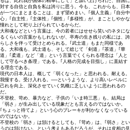
るは、此れ我が国体の精華にして」と謳い上げられた、自国に
対する自信と自負を私は誇りに思う。今も、これからも、日本
が一つにまとまることは、まず望めまい。｢個人主義」｢自分中
心」｢自主性」｢主体性」｢個性」｢多様性」が、まことしやかな
憧れとして祀り上げられているからだ。
大和魂などという言葉は、今の若者にはせせら笑いのネタにな
るくらいの言葉かもしれないが、卒寿の生き残りの私には、誇
らしさを伴って受けとめられる。｢武士道」もまた同様であ
る。大和魂も、武士道も、そして総じて「剣道」｢茶道」｢華
道」｢柔道」など「道」という言葉でくくられる理念は「人と
して守るべき条理」である。｢人格の完成を目指し」に直結す
る理念である。
現代の日本人は、概して「弱くなった」と思われる。耐える。
我慢する。受け入れる。──というような、より高いレベルに
己れを向上、深化させていく気概に乏しいように思われるの
だ。
不登校、苛め、暴力など、子供の「いま時三悪」も、結局は
「弱さ」が生み出している現象だとも言えるのではないか。
｢ちょっと待てよ」という心のブレーキが利かなくなっている
のではないか。
不登校の「弱さ」は頷けるとしても、｢苛め」は、｢弱さ」とい
うのは頷けない、という考えもあるだろうが、それは皮相の見