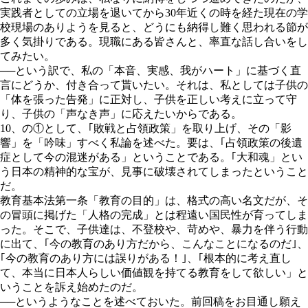
実践者としての立場を退いてから30年近くの時を経た現在の学
校現場のありようを見ると、どうにも納得し難く思われる節が
多く気掛りである。現職にある皆さんと、率直な話し合いをし
てみたい。
──という訳で、私の「本音、実感、我がハート」に基づく直
言にどうか、付き合って貰いたい。それは、私としては子供の
「体を張った告発」に正対し、子供を正しい考えに立って守
り、子供の「声なき声」に応えたいからである。
10、の①として、｢敗戦と占領政策」を取り上げ、その「影
響」を「吟味」すべく私論を述べた。要は、
｢占領政策の後遺
症として今の混迷がある」
ということである。｢大和魂」とい
う日本の精神的な宝が、見事に破壊されてしまったということ
だ。
教育基本法第一条「教育の目的」は、格式の高い名文だが、そ
の冒頭に掲げた「人格の完成」とは程遠い国民性が育ってしま
った。そこで、子供達は、不登校や、苛めや、暴力を伴う行動
に出て、｢今の教育のあり方だから、こんなことになるのだ｣、
｢今の教育のあり方には誤りがある！｣、｢根本的に考え直し
て、本当に日本人らしい価値観を持てる教育をして欲しい」と
いうことを訴え始めたのだ。
──というようなことを述べておいた。前回稿をお目通し願え