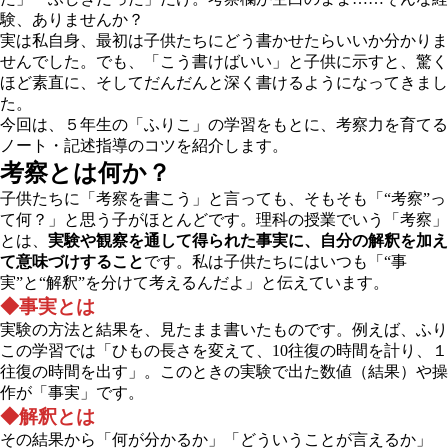
験、ありませんか？
実は私自身、最初は子供たちにどう書かせたらいいか分かりま
せんでした。でも、「こう書けばいい」と子供に示すと、驚く
ほど素直に、そしてだんだんと深く書けるようになってきまし
た。
今回は、５年生の「ふりこ」の学習をもとに、考察力を育てる
ノート・記述指導のコツを紹介します。
考察とは何か？
子供たちに「考察を書こう」と言っても、そもそも「“考察”っ
て何？」と思う子がほとんどです。理科の授業でいう「考察」
とは、
実験や観察を通して得られた事実に、自分の解釈を加え
て意味づけすること
です。私は子供たちにはいつも「“事
実”と“解釈”を分けて考えるんだよ」と伝えています。
◆事実とは
実験の方法と結果を、見たまま書いたものです。例えば、ふり
この学習では「ひもの長さを変えて、10往復の時間を計り、１
往復の時間を出す」。このときの実験で出た数値（結果）や操
作が「事実」です。
◆解釈とは
その結果から「何が分かるか」「どういうことが言えるか」