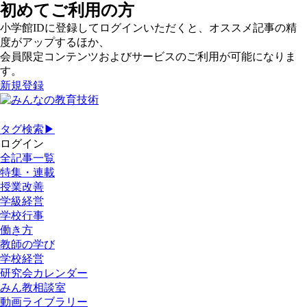
初めてご利用の方
小学館IDに登録してログインいただくと、オススメ記事の精
度がアップするほか、
会員限定コンテンツおよびサービスのご利用が可能になりま
す。
新規登録
タグ検索▶
ログイン
全記事一覧
特集・連載
授業改善
学級経営
学校行事
働き方
教師の学び
学校経営
研究会カレンダー
みん教相談室
動画ライブラリー