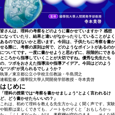
皆さんは、理科の考察をどのように書かせていますか？ 感想
になっていたり、結果と違いがなかったりしていることがよく
あるのではないかと思います。今回は、子供たちに考察を書か
せる際に、考察の原則は何で、どのようなポイントがあるのか
についてです。一度に書かせようと思わずに、段階的にできる
ところから指導していくことが大切ですね。優秀な先生たち
の、ツボをおさえた指導法や指導アイデア。今回はどのよう
な“ツボ”が見られるでしょうか？
執筆／東京都公立小学校主任教諭・牛島潤之
連載監修／國學院大學人間開発学部教授・寺本貴啓
はじめに
「理科の授業では“考察を書かせましょう”とよく言われるけ
ど、どう書かせたらいいの？」
これは、初めて理科を教える先生方からよく聞く声です。実験
や観察は楽しくできても、ノートをのぞくと「おもしろかっ
た」「ふしぎだった」だけ。考察欄が空白のまま……そんな経