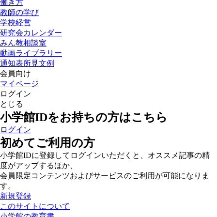
働き方
教師の学び
学校経営
研究会カレンダー
みん教相談室
動画ライブラリー
通知表所見文例
会員向け
マイページ
ログイン
とじる
小学館IDをお持ちの方はこちら
ログイン
初めてご利用の方
小学館IDに登録してログインいただくと、オススメ記事の精
度がアップするほか、
会員限定コンテンツおよびサービスのご利用が可能になりま
す。
新規登録
このサイトについて
小学館の教育書