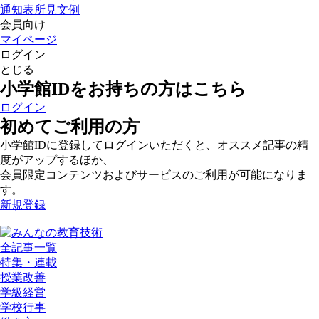
通知表所見文例
会員向け
マイページ
ログイン
とじる
小学館IDをお持ちの方はこちら
ログイン
初めてご利用の方
小学館IDに登録してログインいただくと、オススメ記事の精
度がアップするほか、
会員限定コンテンツおよびサービスのご利用が可能になりま
す。
新規登録
全記事一覧
特集・連載
授業改善
学級経営
学校行事