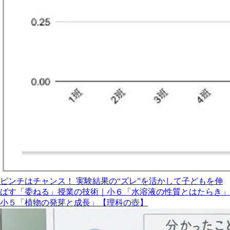
ピンチはチャンス！ 実験結果の“ズレ”を活かして子どもを伸
ばす「委ねる」授業の技術｜小６「水溶液の性質とはたらき」
小５「植物の発芽と成長」【理科の壺】