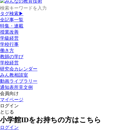
タグ検索▶
全記事一覧
特集・連載
授業改善
学級経営
学校行事
働き方
教師の学び
学校経営
研究会カレンダー
みん教相談室
動画ライブラリー
通知表所見文例
会員向け
マイページ
ログイン
とじる
小学館IDをお持ちの方はこちら
ログイン