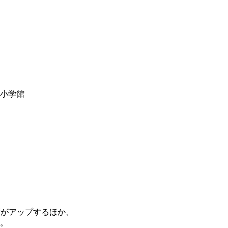
y小学館
度がアップするほか、
。