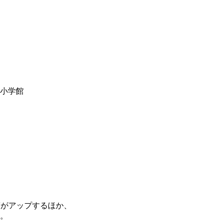
y小学館
度がアップするほか、
。