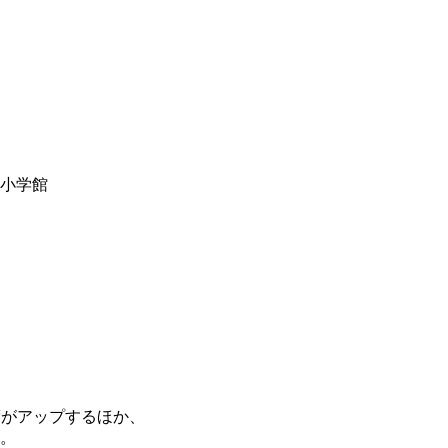
y小学館
度がアップするほか、
。