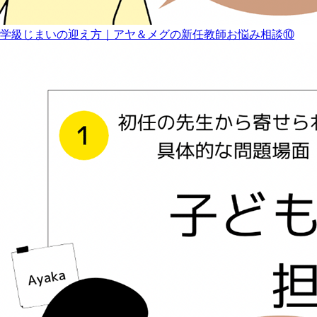
学級じまいの迎え方｜アヤ＆メグの新任教師お悩み相談⑩