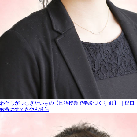
わたしがつむぎたいもの【国語授業で学級づくり ♯1】 ｜樋口
綾香のすてきやん通信