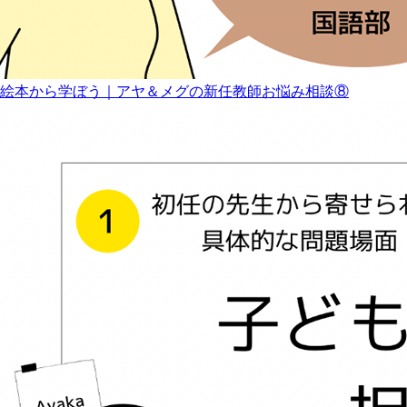
絵本から学ぼう｜アヤ＆メグの新任教師お悩み相談⑧