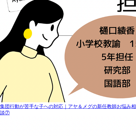
集団行動が苦手な子への対応｜アヤ＆メグの新任教師お悩み相
談⑦