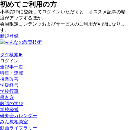
初めてご利用の方
小学館IDに登録してログインいただくと、オススメ記事の精
度がアップするほか、
会員限定コンテンツおよびサービスのご利用が可能になりま
す。
新規登録
タグ検索▶
ログイン
全記事一覧
特集・連載
授業改善
学級経営
学校行事
働き方
教師の学び
学校経営
研究会カレンダー
みん教相談室
動画ライブラリー