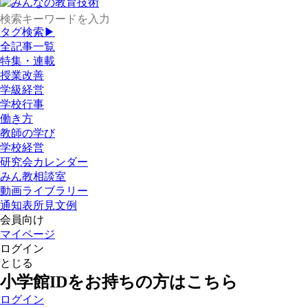
タグ検索▶
全記事一覧
特集・連載
授業改善
学級経営
学校行事
働き方
教師の学び
学校経営
研究会カレンダー
みん教相談室
動画ライブラリー
通知表所見文例
会員向け
マイページ
ログイン
とじる
小学館IDをお持ちの方はこちら
ログイン