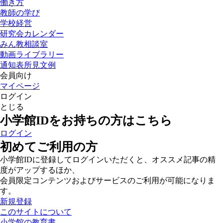
働き方
教師の学び
学校経営
研究会カレンダー
みん教相談室
動画ライブラリー
通知表所見文例
会員向け
マイページ
ログイン
とじる
小学館IDをお持ちの方はこちら
ログイン
初めてご利用の方
小学館IDに登録してログインいただくと、オススメ記事の精
度がアップするほか、
会員限定コンテンツおよびサービスのご利用が可能になりま
す。
新規登録
このサイトについて
小学館の教育書