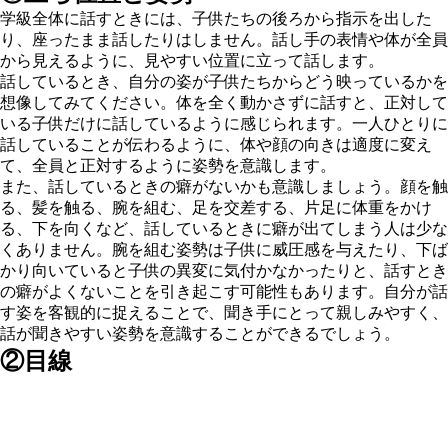
学級全体に話すときには、子供たちの後ろから指示を出した
り、座ったまま話したりはしません。話し手の表情や体が全員
から見えるように、見やすい位置に立って話します。
話しているとき、自分の姿が子供たちからどう映っているかを
想像してみてください。体を全く動かさずに話すと、正対して
いる子供だけに話しているように感じられます。一人ひとりに
話していることが伝わるように、体や顔の向きは適度に変え
て、全員と正対するように姿勢を意識します。
また、話しているときの癖がないかも意識しましょう。顔を触
る、髪を触る、腕を組む、足を交差する、片足に体重をかけ
る、下を向くなど、話しているときに癖が出てしまう人は少な
くありません。腕を組む姿勢は子供に威圧感を与えたり、下ば
かり向いていると子供の異変に気付かなかったりと、話すとき
の癖がよくないことを引き起こす可能性もあります。自分が話
す姿を客観的に捉えることで、聞き手にとって親しみやすく、
話が聞きやすい姿勢を意識することができるでしょう。
②目線