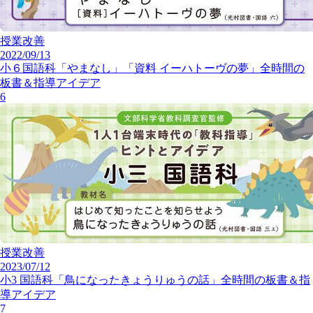
授業改善
2022/09/13
小６国語科「やまなし」「資料 イーハトーヴの夢」全時間の
板書＆指導アイデア
6
授業改善
2023/07/12
小3 国語科「鳥になったきょうりゅうの話」全時間の板書＆指
導アイデア
7