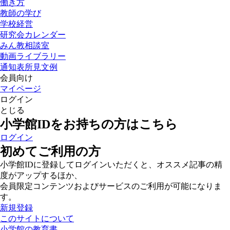
働き方
教師の学び
学校経営
研究会カレンダー
みん教相談室
動画ライブラリー
通知表所見文例
会員向け
マイページ
ログイン
とじる
小学館IDをお持ちの方はこちら
ログイン
初めてご利用の方
小学館IDに登録してログインいただくと、オススメ記事の精
度がアップするほか、
会員限定コンテンツおよびサービスのご利用が可能になりま
す。
新規登録
このサイトについて
小学館の教育書