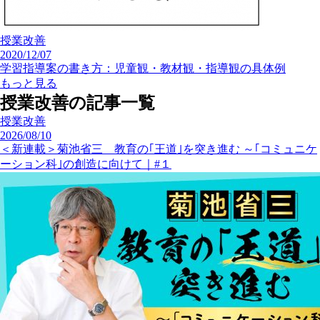
授業改善
2020/12/07
学習指導案の書き方：児童観・教材観・指導観の具体例
もっと見る
授業改善の記事一覧
授業改善
2026/08/10
＜新連載＞菊池省三 教育の｢王道｣を突き進む ～｢コミュニケ
ーション科｣の創造に向けて｜#１