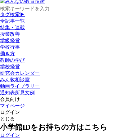
タグ検索▶
全記事一覧
特集・連載
授業改善
学級経営
学校行事
働き方
教師の学び
学校経営
研究会カレンダー
みん教相談室
動画ライブラリー
通知表所見文例
会員向け
マイページ
ログイン
とじる
小学館IDをお持ちの方はこちら
ログイン