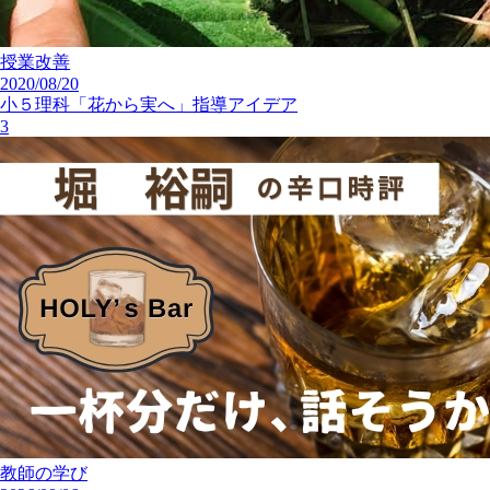
授業改善
2020/08/20
小５理科「花から実へ」指導アイデア
3
教師の学び