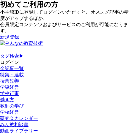
初めてご利用の方
小学館IDに登録してログインいただくと、オススメ記事の精
度がアップするほか、
会員限定コンテンツおよびサービスのご利用が可能になりま
す。
新規登録
タグ検索▶
ログイン
全記事一覧
特集・連載
授業改善
学級経営
学校行事
働き方
教師の学び
学校経営
研究会カレンダー
みん教相談室
動画ライブラリー