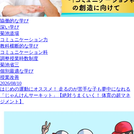
協働的な学び
深い学び
菊池道場
コミュニケーション力
教科横断的な学び
コミュニケーション科
調整授業時数制度
菊池省三
個別最適な学び
授業改善
2026/08/10
はじめの運動にオススメ！ 走るのが苦手な子も夢中になれる
「じゃんけんサーキット」【絶対うまくいく！ 体育の超マネ
ジメント】