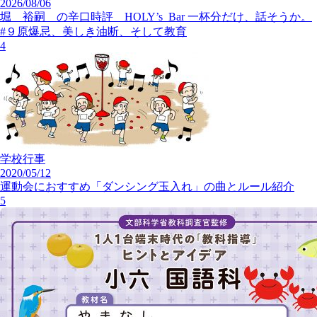
2026/08/06
堀 裕嗣 の辛口時評 HOLY’s Bar 一杯分だけ、話そうか。
#９原爆忌、美しき油断、そして教育
4
学校行事
2020/05/12
運動会におすすめ「ダンシング玉入れ」の曲とルール紹介
5