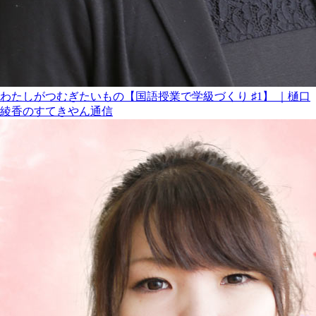
わたしがつむぎたいもの【国語授業で学級づくり ♯1】 ｜樋口
綾香のすてきやん通信