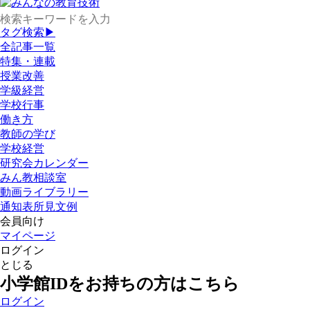
タグ検索▶
全記事一覧
特集・連載
授業改善
学級経営
学校行事
働き方
教師の学び
学校経営
研究会カレンダー
みん教相談室
動画ライブラリー
通知表所見文例
会員向け
マイページ
ログイン
とじる
小学館IDをお持ちの方はこちら
ログイン