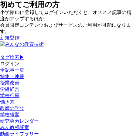
初めてご利用の方
小学館IDに登録してログインいただくと、オススメ記事の精
度がアップするほか、
会員限定コンテンツおよびサービスのご利用が可能になりま
す。
新規登録
タグ検索▶
ログイン
全記事一覧
特集・連載
授業改善
学級経営
学校行事
働き方
教師の学び
学校経営
研究会カレンダー
みん教相談室
動画ライブラリー