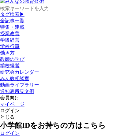
タグ検索▶
全記事一覧
特集・連載
授業改善
学級経営
学校行事
働き方
教師の学び
学校経営
研究会カレンダー
みん教相談室
動画ライブラリー
通知表所見文例
会員向け
マイページ
ログイン
とじる
小学館IDをお持ちの方はこちら
ログイン