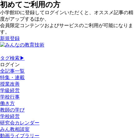
初めてご利用の方
小学館IDに登録してログインいただくと、オススメ記事の精
度がアップするほか、
会員限定コンテンツおよびサービスのご利用が可能になりま
す。
新規登録
タグ検索▶
ログイン
全記事一覧
特集・連載
授業改善
学級経営
学校行事
働き方
教師の学び
学校経営
研究会カレンダー
みん教相談室
動画ライブラリー