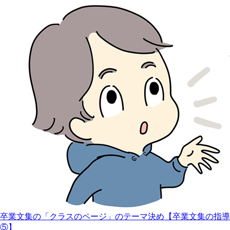
卒業⽂集の「クラスのページ」のテーマ決め【卒業文集の指導
⑤】