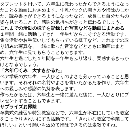
タブレットを用いて、六年生に教わったからできるようになっ
たことを動画におさめます。牛乳パックの開き方や掃除のしか
た、読み書きができるようになったなど、成長した自分たちの
姿を見せることで、感謝の気持ちがきっと伝わるでしょう。
これまでの活動の様子を記録した写真などを動画にまとめる
１年間一緒に活動してきた一年生だからこそできる活動です。
集会活動やお手伝いしてもらっている様子など、これまでの取
り組みの写真を、一緒に歌った音楽などとともに動画にまと
め、六年生に見てもらうこともできます。
六年生と過ごした１年間を一年生もふり返り、実感するきっか
けとなるでしょう。
「六年〇くみ 大すきかるた」
ペア学級の六年生、一人ひとりのよさも分かっていることと思
います。それぞれの名前やよさを書いたかるたを作り、六年生
への親しみや感謝の気持を表します。
作ったかるたは、六年生と一緒に遊んだ後に、一人ひとりにプ
レゼントすることもできます。
サプライズお掃除
卒業式の練習や特別教室などで、六年生が不在にしている教室
をこっそりきれいにする活動です。「きれいな教室で卒業して
ほしい」という願いを込めて掃除できるのは素敵ですね。