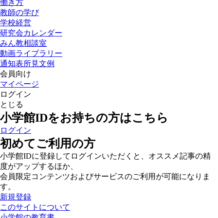
働き方
教師の学び
学校経営
研究会カレンダー
みん教相談室
動画ライブラリー
通知表所見文例
会員向け
マイページ
ログイン
とじる
小学館IDをお持ちの方はこちら
ログイン
初めてご利用の方
小学館IDに登録してログインいただくと、オススメ記事の精
度がアップするほか、
会員限定コンテンツおよびサービスのご利用が可能になりま
す。
新規登録
このサイトについて
小学館の教育書