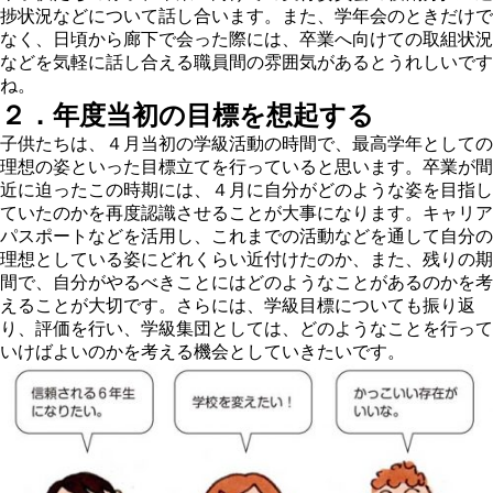
捗状況などについて話し合います。また、学年会のときだけで
なく、日頃から廊下で会った際には、卒業へ向けての取組状況
などを気軽に話し合える職員間の雰囲気があるとうれしいです
ね。
２．年度当初の目標
を想起する
子供たちは、４月当初の学級活動の時間で、最高学年としての
理想の姿といった目標立てを行っていると思います。卒業が間
近に迫ったこの時期には、４月に自分がどのような姿を目指し
ていたのかを再度認識させることが大事になります。キャリア
パスポートなどを活用し、これまでの活動などを通して自分の
理想としている姿にどれくらい近付けたのか、また、残りの期
間で、自分がやるべきことにはどのようなことがあるのかを考
えることが大切です。さらには、学級目標についても振り返
り、評価を行い、学級集団としては、どのようなことを行って
いけばよいのかを考える機会としていきたいです。