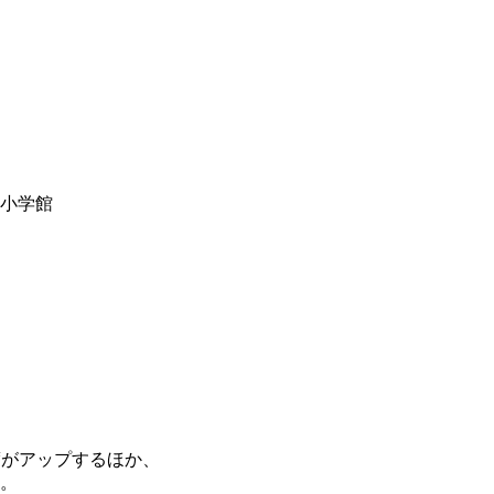
y小学館
度がアップするほか、
。