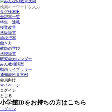
タグ検索▶
全記事一覧
特集・連載
授業改善
学級経営
学校行事
働き方
教師の学び
学校経営
研究会カレンダー
みん教相談室
動画ライブラリー
通知表所見文例
会員向け
マイページ
ログイン
とじる
小学館IDをお持ちの方はこちら
ログイン