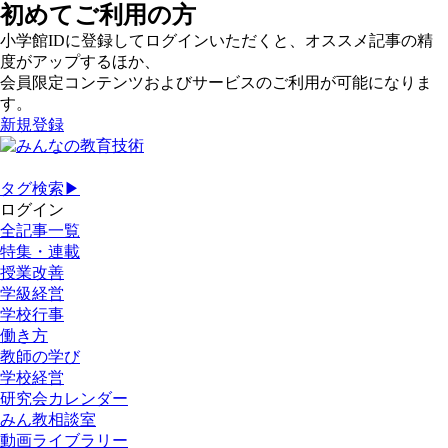
初めてご利用の方
小学館IDに登録してログインいただくと、オススメ記事の精
度がアップするほか、
会員限定コンテンツおよびサービスのご利用が可能になりま
す。
新規登録
タグ検索▶
ログイン
全記事一覧
特集・連載
授業改善
学級経営
学校行事
働き方
教師の学び
学校経営
研究会カレンダー
みん教相談室
動画ライブラリー