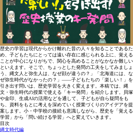
歴史の学習は現代からかけ離れた昔の人々を知ることであるた
め、子どもたちにとっては遠い存在に感じられる上に、覚える
ことが中心になりがちで、関心を高めることがなかなか難しい
といえます。そこで、ちょっとした発問の工夫をしてみましょ
う、縄文人と弥生人は、なぜ顔が違うの？」「北海道には、な
ぜ弥生時代がなかったの？」――子どもたちの「楽しい！」を
引き出す問いは、歴史学習を大きく変えます。本稿では、縄
文・弥生時代の授業で使える「キー発問」を紹介します。貝塚
や金印、生成AIの活用などを通して、子どもが自ら疑問をも
ち、資料をもとに考えを深めていく授業づくりのアイデアを提
案します。小・中学校の接続も意識しながら、歴史を「覚える
学習」から「問い続ける学習」へと変えていきます。
目次
縄文時代編