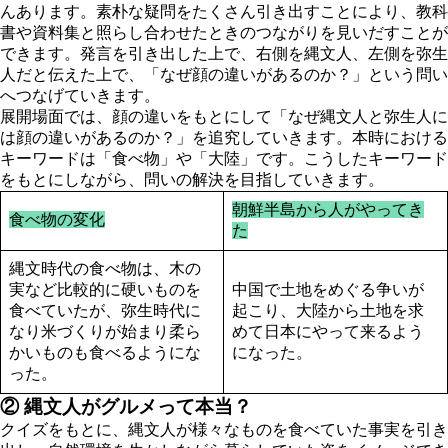
んあります。素朴な疑問をたくさん引き出すことにより、教科
書や資料集と照らし合わせたときのつながりを見いだすことが
できます。発言を引き出した上で、右側を縄文人、左側を弥生
人だと伝えた上で、「なぜ顔の違いがあるのか？」という問い
へつなげていきます。
展開場面では、顔の違いをもとにして「なぜ縄文人と弥生人に
は顔の違いがあるのか？」を追究していきます。本時における
キーワードは「食べ物」や「大陸」です。こうしたキーワード
をもとにしながら、問いの解決を目指していきます。
朝鮮半島から人がやってき
食べ物の変化
た
縄文時代の食べ物は、木の
実など比較的に硬いものを
中国で土地をめぐる争いが
食べていたが、弥生時代に
起こり、大陸から土地を求
なり米づくりが始まり柔ら
めて日本にやって来るよう
かいものも食べるようにな
になった。
った。
② 縄文人がグルメって本当？
クイズをもとに、縄文人が様々なものを食べていた事実を引き