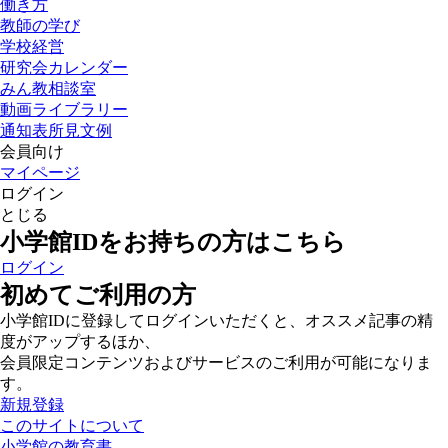
働き方
教師の学び
学校経営
研究会カレンダー
みん教相談室
動画ライブラリー
通知表所見文例
会員向け
マイページ
ログイン
とじる
小学館IDをお持ちの方はこちら
ログイン
初めてご利用の方
小学館IDに登録してログインいただくと、オススメ記事の精
度がアップするほか、
会員限定コンテンツおよびサービスのご利用が可能になりま
す。
新規登録
このサイトについて
小学館の教育書