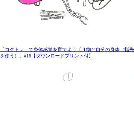
「コグトレ」で身体感覚を育てよう〔Ⅱ物と自分の身体（指先
を使う）〕#16【ダウンロードプリント付】