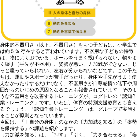
身体的不器用さ（以下、不器用さ）をもつ子どもは、小学生で
は約５％ 存在すると言われています。不器用な子どもの特徴
は、物によくぶつかる、ボールをうまく投げられない、物をよ
く壊す（手先が不器用）、姿勢が悪い、力加減ができない、じ
っと座っていられない、左右が分からないなどです。この子た
ちは、運動やスポーツが苦手だったり、身体や手先がうまく使
えなかったりするだけでなく、不器用さが自尊感情の低下や周
囲からのいじめの原因となることも報告されています。そのよ
うな不器用さを改善するトレーニングが、コグトレの「認知作
業トレーニング」です。いわば、体育の特別支援教育とも言え
るでしょう。「認知作業トレーニング」は、グループで実施す
ることが原則となっています。
今回は、「Ⅰ自分の身体」のなかの〔力加減を知る〕の「姿勢
を保持する」の課題を紹介します。
〔力加減を知る〕は、「押す」「引く」「力を合わせる」「姿