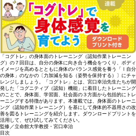
「コグトレ」の身体面のトレーニング（認知作業トレーニン
グ）の７回目は、自分の身体に向き合う機会をつくり、ボディ
イメージを高めるとともに身体のバランス感覚を養う「Ⅰ自分
の身体」のなかの〔力加減を知る（姿勢を保持する）〕にチャ
レンジしましょう。「コグトレ」とは、宮口幸治先生たちが開
発した「コグニティブ（認知）機能」に着目したトレーニング
のことで、身体面、学習面、社会面の３方面から包括的にトレ
ーニングする特徴があります。本連載では、身体面のトレーニ
ング（認知作業トレーニング）を基にして身体的不器用さの改
善を図るトレーニングを紹介します。ダウンロードプリントを
活用して、ぜひ試してみてください。
監修／立命館大学教授・宮口幸治
目次