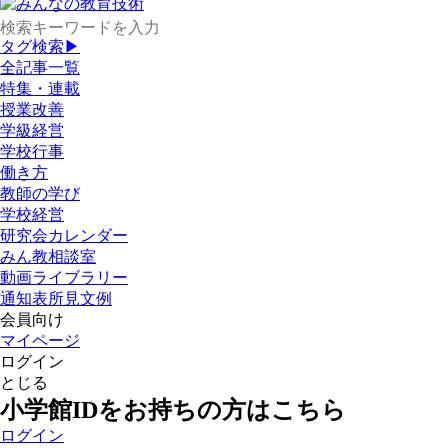
タグ検索▶
全記事一覧
特集・連載
授業改善
学級経営
学校行事
働き方
教師の学び
学校経営
研究会カレンダー
みん教相談室
動画ライブラリー
通知表所見文例
会員向け
マイページ
ログイン
とじる
小学館IDをお持ちの方はこちら
ログイン