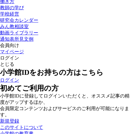
働き方
教師の学び
学校経営
研究会カレンダー
みん教相談室
動画ライブラリー
通知表所見文例
会員向け
マイページ
ログイン
とじる
小学館IDをお持ちの方はこちら
ログイン
初めてご利用の方
小学館IDに登録してログインいただくと、オススメ記事の精
度がアップするほか、
会員限定コンテンツおよびサービスのご利用が可能になりま
す。
新規登録
このサイトについて
小学館の教育書