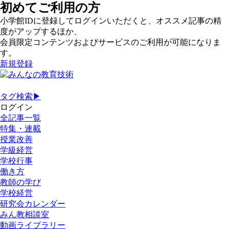
初めてご利用の方
小学館IDに登録してログインいただくと、オススメ記事の精
度がアップするほか、
会員限定コンテンツおよびサービスのご利用が可能になりま
す。
新規登録
タグ検索▶
ログイン
全記事一覧
特集・連載
授業改善
学級経営
学校行事
働き方
教師の学び
学校経営
研究会カレンダー
みん教相談室
動画ライブラリー