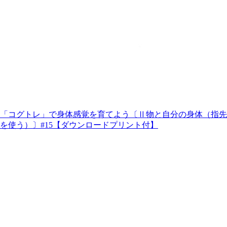
「コグトレ」で身体感覚を育てよう〔Ⅱ物と自分の身体（指先
を使う）〕#15【ダウンロードプリント付】