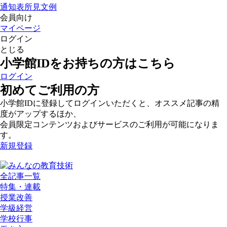
通知表所見文例
会員向け
マイページ
ログイン
とじる
小学館IDをお持ちの方はこちら
ログイン
初めてご利用の方
小学館IDに登録してログインいただくと、オススメ記事の精
度がアップするほか、
会員限定コンテンツおよびサービスのご利用が可能になりま
す。
新規登録
全記事一覧
特集・連載
授業改善
学級経営
学校行事