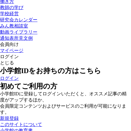
働き方
教師の学び
学校経営
研究会カレンダー
みん教相談室
動画ライブラリー
通知表所見文例
会員向け
マイページ
ログイン
とじる
小学館IDをお持ちの方はこちら
ログイン
初めてご利用の方
小学館IDに登録してログインいただくと、オススメ記事の精
度がアップするほか、
会員限定コンテンツおよびサービスのご利用が可能になりま
す。
新規登録
このサイトについて
小学館の教育書