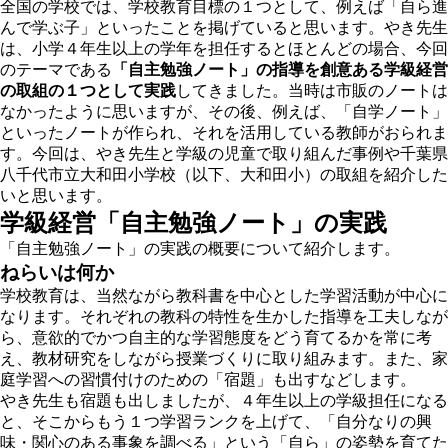
全国の学校では、学校教育目標の１つとして、例えば「自ら進
んで学ぶ子」といったことを掲げていると思います。やき先生
は、小学４年生以上の学年を担任するとほとんどの場合、今回
のテーマである
「自主勉強ノート」の指導を創意ある学級経営
の取組の１つとして実践
してきました。当時は市販のノートは
なかったように思いますが、その後、例えば、「自学ノート」
といったノートが作られ、それを活用している教師がおられま
す。今回は、やき先生と学級の児童で取り組んだ事例や千葉県
八千代市立大和田小学校（以下、大和田小）の取組を紹介した
いと思います。
学級経営「自主勉強ノート」の実践
「自主勉強ノート」の実践の概要について紹介します。
ねらいは何か
学校教育は、当然ながら教科書を中心とした学習活動が中心に
なります。それぞれの教科の特性を生かした指導を工夫しなが
ら、意欲的でかつ自主的な学習態度をどう育てるかを常に考
え、教材研究をしながら授業づくりに取り組みます。また、家
庭学習への習慣付けのための「宿題」も出すなどします。
やき先生も宿題も出しましたが、４年生以上の学級担任になる
と、そこからもう１つ学習ランクを上げて、「自分なりの興
味・関心のある事象を調べる」という「自ら」の姿勢を育てた