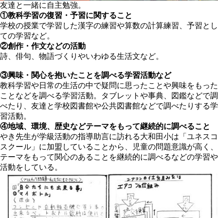
友達と一緒に自主勉強。
①教科学習の復習・予習に関すること
学校の授業で学習した漢字の練習や算数の計算練習、予習とし
ての学習など。
②創作・作文などの活動
詩、俳句、物語づくりやいわゆる生活文など。
③興味・関心を抱いたことを調べる学習活動など
教科学習や日常の生活の中で疑問に思ったことや興味をもった
ことなどを調べる学習活動。タブレットや事典、図鑑などで調
べたり、友達と学校図書館や公共図書館などで調べたりする学
習活動。
④地域、環境、歴史などテーマをもって継続的に調べること
やき先生が学級活動の指導助言に訪れる大和田小は「ユネスコ
スクール」に加盟していることから、児童の問題意識が高く、
テーマをもって関心のあることを継続的に調べるなどの学習や
活動をしている。