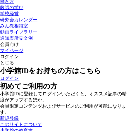
働き方
教師の学び
学校経営
研究会カレンダー
みん教相談室
動画ライブラリー
通知表所見文例
会員向け
マイページ
ログイン
とじる
小学館IDをお持ちの方はこちら
ログイン
初めてご利用の方
小学館IDに登録してログインいただくと、オススメ記事の精
度がアップするほか、
会員限定コンテンツおよびサービスのご利用が可能になりま
す。
新規登録
このサイトについて
小学館の教育書