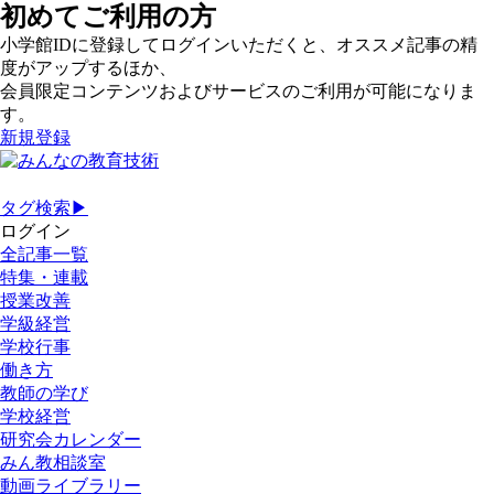
初めてご利用の方
小学館IDに登録してログインいただくと、オススメ記事の精
度がアップするほか、
会員限定コンテンツおよびサービスのご利用が可能になりま
す。
新規登録
タグ検索▶
ログイン
全記事一覧
特集・連載
授業改善
学級経営
学校行事
働き方
教師の学び
学校経営
研究会カレンダー
みん教相談室
動画ライブラリー