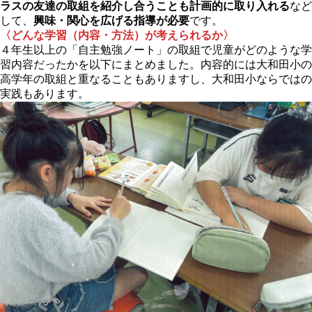
ラスの友達の取組を紹介し合うことも計画的に取り入れる
など
して、
興味・関心を広げる指導が必要
です。
〈どんな学習（内容・方法）が考えられるか〉
４年生以上の「自主勉強ノート」の取組で児童がどのような学
習内容だったかを以下にまとめました。内容的には大和田小の
高学年の取組と重なることもありますし、大和田小ならではの
実践もあります。