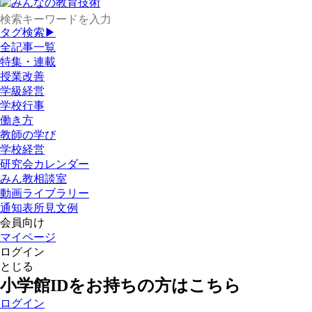
タグ検索▶
全記事一覧
特集・連載
授業改善
学級経営
学校行事
働き方
教師の学び
学校経営
研究会カレンダー
みん教相談室
動画ライブラリー
通知表所見文例
会員向け
マイページ
ログイン
とじる
小学館IDをお持ちの方はこちら
ログイン