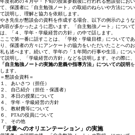
年度初めの４月中・下旬の授業参観後に行われる懇談会におい
て、保護者に「自主勉強ノート」の取組のねらいや方法につい
て説明し、理解と協力を依頼します。
やき先生が懇談会の資料を作成する場合、以下の例示のような
内容が多かったように思います。「自主勉強ノート」について
は、「４、学年・学級経営の方針」の中で話します。
ここで第一番に話すことは、「学校・学級目標」についてであ
り、保護者の方々にアンケートの協力をいただいたことへのお
礼も述べます。続いて、学年の「１年間の行事や生活」につい
て説明し、「学級経営の方針」などを説明します。その際に、
「自主勉強ノートの実施の意義や指導方法」についての説明
を
します。
＝懇談会資料＝
１、 あいさつ（担任）
２、 自己紹介（担任・保護者）
３、 本日の授業について
４、 学年・学級経営の方針
５、 教材費等について
６、 PTAの役員について
７、 その他
「児童へのオリエンテーション」の実施