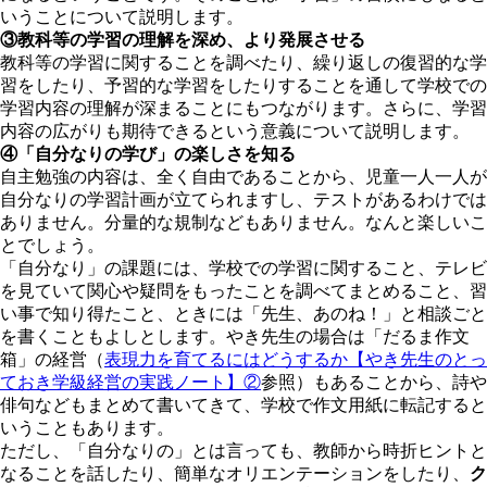
いうことについて説明します。
③教科等の学習の理解を深め、より発展させる
教科等の学習に関することを調べたり、繰り返しの復習的な学
習をしたり、予習的な学習をしたりすることを通して学校での
学習内容の理解が深まることにもつながります。さらに、学習
内容の広がりも期待できるという意義について説明します。
④「自分なりの学び」の楽しさを知る
自主勉強の内容は、全く自由であることから、児童一人一人が
自分なりの学習計画が立てられますし、テストがあるわけでは
ありません。分量的な規制などもありません。なんと楽しいこ
とでしょう。
「自分なり」の課題には、学校での学習に関すること、テレビ
を見ていて関心や疑問をもったことを調べてまとめること、習
い事で知り得たこと、ときには「先生、あのね！」と相談ごと
を書くこともよしとします。やき先生の場合は「だるま作文
箱」の経営（
表現力を育てるにはどうするか【やき先生のとっ
ておき学級経営の実践ノート】②
参照）もあることから、詩や
俳句などもまとめて書いてきて、学校で作文用紙に転記すると
いうこともあります。
ただし、「自分なりの」とは言っても、教師から時折ヒントと
なることを話したり、簡単なオリエンテーションをしたり、
ク