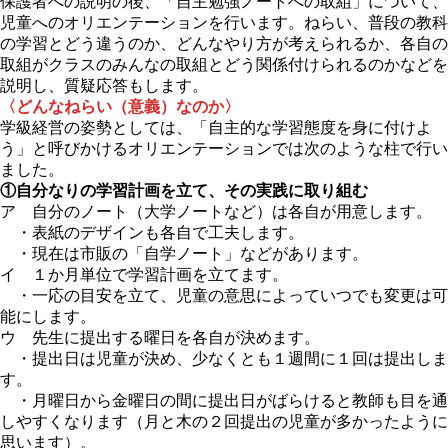
保護者への説明の後、「自主勉強ノートへの取組」について、
児童へのオリエンテーションを行います。ねらい、普段の教科
の学習とどう違うのか、どんなやり方が考えられるか、各自の
取組がクラスのみんなの取組とどう関係付けられるのかなどを
説明し、質疑応答もします。
〈どんなねらい（意義）なのか〉
学級経営の姿勢としては、「自主的な学習態度を身に付けよ
う」と呼びかけるオリエンテーションでは次のような柱で行い
ました。
①自分なりの学習計画を立て、その実践に取り組む
ア 自分のノート（大学ノートなど）は各自が用意します。
・表紙のデザインも各自で工夫します。
・現在は市販の「自学ノート」などがあります。
イ １か月単位で学習計画を立てます。
・一応の目安を立て、児童の意思によっていつでも変更は可
能にします。
ウ 先生に提出する曜日を各自が決めます。
・提出日は児童が決め、少なくとも１週間に１回は提出しま
す。
・月曜日から金曜日の間に提出日がばらけると教師も目を通
しやすくなります（月と木の２回提出の児童が多かったように
思います）。