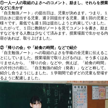
①一人一人の取組のよさへのコメント、励まし、それらを授業
などに生かす
「自主勉強ノート」の提出日は、児童が決めます。つまり、１
日おきに提出する児童、週２回提出する児童、週１回の児童と
様々です。最低でも週１回は提出しようと約束していました。
したがって、１日に教師がノートを見てコメントを書き、励ま
すなどをする人数は少なくて済みます。授業場面で生かせる内
容があれば、取り上げました。
②「帰りの会」や「給食の時間」などで紹介
「自主勉強ノート」への取組のよさを学級の全児童に伝えるこ
とにしていました。授業場面で取り上げるのは、そう多くはあ
りませんから、「帰りの会」などや、例えば、「給食の時間」
の片付けの前に、「自主勉強の紹介（発表）」などと称して、
紹介し合うようにしました。１学期間で必ずどの児童も登場す
るように配慮しました。