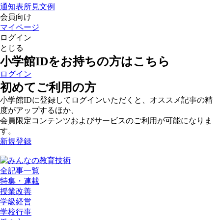
通知表所見文例
会員向け
マイページ
ログイン
とじる
小学館IDをお持ちの方はこちら
ログイン
初めてご利用の方
小学館IDに登録してログインいただくと、オススメ記事の精
度がアップするほか、
会員限定コンテンツおよびサービスのご利用が可能になりま
す。
新規登録
全記事一覧
特集・連載
授業改善
学級経営
学校行事