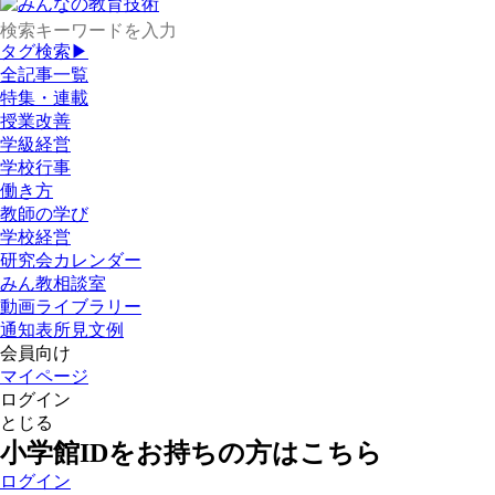
タグ検索▶
全記事一覧
特集・連載
授業改善
学級経営
学校行事
働き方
教師の学び
学校経営
研究会カレンダー
みん教相談室
動画ライブラリー
通知表所見文例
会員向け
マイページ
ログイン
とじる
小学館IDをお持ちの方はこちら
ログイン