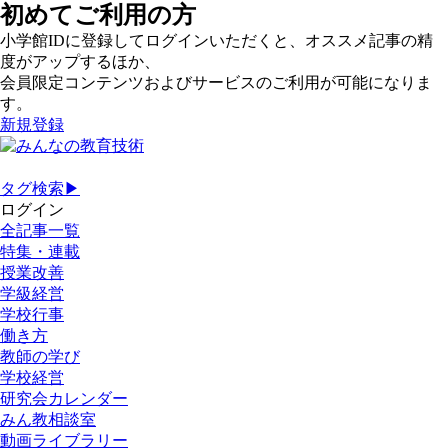
初めてご利用の方
小学館IDに登録してログインいただくと、オススメ記事の精
度がアップするほか、
会員限定コンテンツおよびサービスのご利用が可能になりま
す。
新規登録
タグ検索▶
ログイン
全記事一覧
特集・連載
授業改善
学級経営
学校行事
働き方
教師の学び
学校経営
研究会カレンダー
みん教相談室
動画ライブラリー