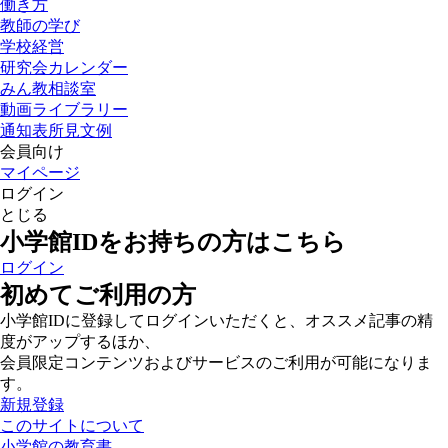
働き方
教師の学び
学校経営
研究会カレンダー
みん教相談室
動画ライブラリー
通知表所見文例
会員向け
マイページ
ログイン
とじる
小学館IDをお持ちの方はこちら
ログイン
初めてご利用の方
小学館IDに登録してログインいただくと、オススメ記事の精
度がアップするほか、
会員限定コンテンツおよびサービスのご利用が可能になりま
す。
新規登録
このサイトについて
小学館の教育書