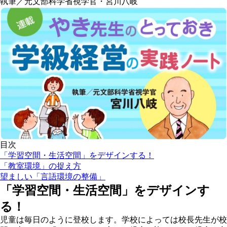
執筆／元文部科学省視学官・宮川八岐
目次
「学習空間・生活空間」をデザインする！
「教室環境」の捉え方
望ましい「言語環境の整備」
「学習空間・生活空間」をデザインす
る！
児童は毎日のように登校します。学校によっては校長先生が校