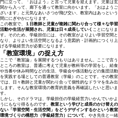
門に立って、「おはよう」と言って児童を迎えます。児童は玄
関から入って、廊下を通って教室に向かいます。「おはようご
ざいます」と元気なあいさつが飛び交い、教室内はあっという
間ににぎやかになります。
この教室で、
１日教師と児童が複雑に関わり合って様々な学習
活動や生活が展開され、児童は日々成長していく
ことになりま
す。そのため、学級担任には、その教室がよりよい学習空間と
なり、よりよい生活空間となるよう意図的・計画的につくり上
げる学級経営力が必要になります。
「教室環境」の捉え方
ここで「教室論」を展開するつもりはありません。ここで言う
ところの教室は、普通に考えて児童が教科等の学習をし、給食
や当番や休み時間などの生活、学級会や係活動などの集団活動
を実践する場としての普通教室（学級）のことです。その教室
では、日々教師と児童が関わり合って個性的なドラマを生み出
します。そんな教室環境の教育的意義を再確認したいと思いま
す。
しかし、そのドラマは、学級担任の学級経営力いかんでいかよ
うにもなり得るものです。
教室という学びと成長のかけ替えの
ない「学習空間・生活空間」をどうデザインするかという教室
環境づくりの構想力（学級経営力）について
、やき先生と一緒