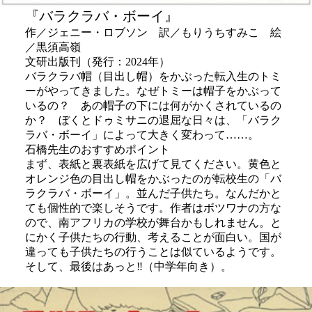
『バラクラバ・ボーイ』
作／ジェニー・ロブソン 訳／もりうちすみこ 絵
／黒須高嶺
文研出版刊（発行：2024年）
バラクラバ帽（目出し帽）をかぶった転入生のトミ
ーがやってきました。なぜトミーは帽子をかぶって
いるの？ あの帽子の下には何がかくされているの
か？ ぼくとドゥミサニの退屈な日々は、「バラク
ラバ・ボーイ」によって大きく変わって……。
石橋先生のおすすめポイント
まず、表紙と裏表紙を広げて見てください。黄色と
オレンジ色の目出し帽をかぶったのが転校生の「バ
ラクラバ・ボーイ」。並んだ子供たち。なんだかと
ても個性的で楽しそうです。作者はボツワナの方な
ので、南アフリカの学校が舞台かもしれません。と
にかく子供たちの行動、考えることが面白い。国が
違っても子供たちの行うことは似ているようです。
そして、最後はあっと‼︎（中学年向き）。