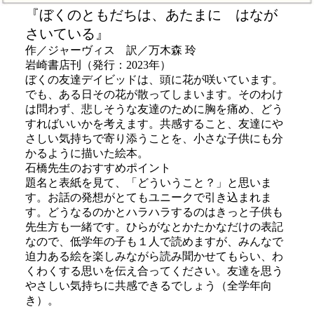
『ぼくのともだちは、あたまに はなが
さいている』
作／ジャーヴィス 訳／万木森 玲
岩崎書店刊（発行：2023年）
ぼくの友達デイビッドは、頭に花が咲いています。
でも、ある日その花が散ってしまいます。そのわけ
は問わず、悲しそうな友達のために胸を痛め、どう
すればいいかを考えます。共感すること、友達にや
さしい気持ちで寄り添うことを、小さな子供にも分
かるように描いた絵本。
石橋先生のおすすめポイント
題名と表紙を見て、「どういうこと？」と思いま
す。お話の発想がとてもユニークで引き込まれま
す。どうなるのかとハラハラするのはきっと子供も
先生方も一緒です。ひらがなとかたかなだけの表記
なので、低学年の子も１人で読めますが、みんなで
迫力ある絵を楽しみながら読み聞かせてもらい、わ
くわくする思いを伝え合ってください。友達を思う
やさしい気持ちに共感できるでしょう（全学年向
き）。