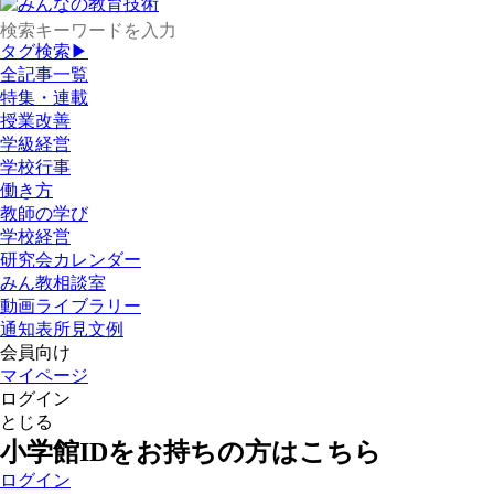
タグ検索▶
全記事一覧
特集・連載
授業改善
学級経営
学校行事
働き方
教師の学び
学校経営
研究会カレンダー
みん教相談室
動画ライブラリー
通知表所見文例
会員向け
マイページ
ログイン
とじる
小学館IDをお持ちの方はこちら
ログイン