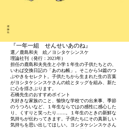
『一年一組 せんせいあのね』
選／鹿島和夫 絵／ヨシタケシンスケ
理論社刊（発行：2023年）
担任の鹿島和夫先生と小学１年生の子供たちとの、
いわば交換日記の「あのね帳」。そこから54篇のつ
ぶやきをセレクト。子供たちから生まれた生の言葉
がヨシタケシンスケさんの絵とタッグを組み、新た
に心を揺さぶります。
石橋先生のおすすめポイント
大好きな家族のこと、愉快な学校での出来事、季節
のうつろいなど、１年生ならではの感性に感心した
り、くすりと笑ったり……。１年生のときの新鮮な
気持ちが伝わってきます。子供たちにその真新しい
気持ちを思い出してほしい。ヨシタケシンスケさん