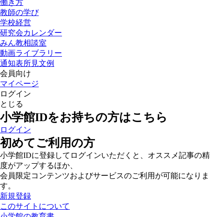
働き方
教師の学び
学校経営
研究会カレンダー
みん教相談室
動画ライブラリー
通知表所見文例
会員向け
マイページ
ログイン
とじる
小学館IDをお持ちの方はこちら
ログイン
初めてご利用の方
小学館IDに登録してログインいただくと、オススメ記事の精
度がアップするほか、
会員限定コンテンツおよびサービスのご利用が可能になりま
す。
新規登録
このサイトについて
小学館の教育書