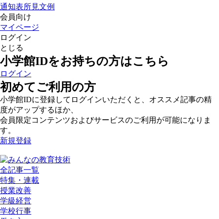
通知表所見文例
会員向け
マイページ
ログイン
とじる
小学館IDをお持ちの方はこちら
ログイン
初めてご利用の方
小学館IDに登録してログインいただくと、オススメ記事の精
度がアップするほか、
会員限定コンテンツおよびサービスのご利用が可能になりま
す。
新規登録
全記事一覧
特集・連載
授業改善
学級経営
学校行事