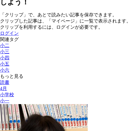
しよう！
「クリップ」で、あとで読みたい記事を保存できます。
クリップした記事は、「マイページ」に一覧で表示されます。
クリップを利用するには、ログインが必要です。
ログイン
関連タグ
小二
小三
小四
小五
小六
もっと見る
読書
4月
小学校
小一