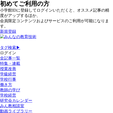
初めてご利用の方
小学館IDに登録してログインいただくと、オススメ記事の精
度がアップするほか、
会員限定コンテンツおよびサービスのご利用が可能になりま
す。
新規登録
タグ検索▶
ログイン
全記事一覧
特集・連載
授業改善
学級経営
学校行事
働き方
教師の学び
学校経営
研究会カレンダー
みん教相談室
動画ライブラリー