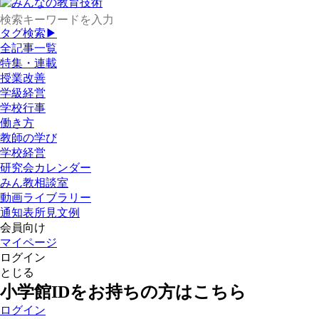
タグ検索▶
全記事一覧
特集・連載
授業改善
学級経営
学校行事
働き方
教師の学び
学校経営
研究会カレンダー
みん教相談室
動画ライブラリー
通知表所見文例
会員向け
マイページ
ログイン
とじる
小学館IDをお持ちの方はこちら
ログイン