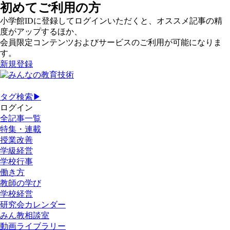
初めてご利用の方
小学館IDに登録してログインいただくと、オススメ記事の精
度がアップするほか、
会員限定コンテンツおよびサービスのご利用が可能になりま
す。
新規登録
タグ検索▶
ログイン
全記事一覧
特集・連載
授業改善
学級経営
学校行事
働き方
教師の学び
学校経営
研究会カレンダー
みん教相談室
動画ライブラリー