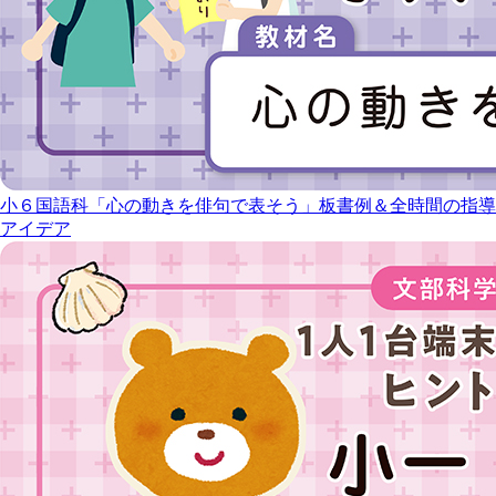
小６国語科「心の動きを俳句で表そう」板書例＆全時間の指導
アイデア