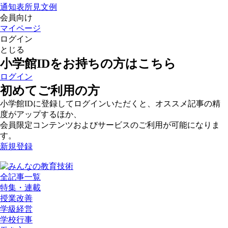
通知表所見文例
会員向け
マイページ
ログイン
とじる
小学館IDをお持ちの方はこちら
ログイン
初めてご利用の方
小学館IDに登録してログインいただくと、オススメ記事の精
度がアップするほか、
会員限定コンテンツおよびサービスのご利用が可能になりま
す。
新規登録
全記事一覧
特集・連載
授業改善
学級経営
学校行事