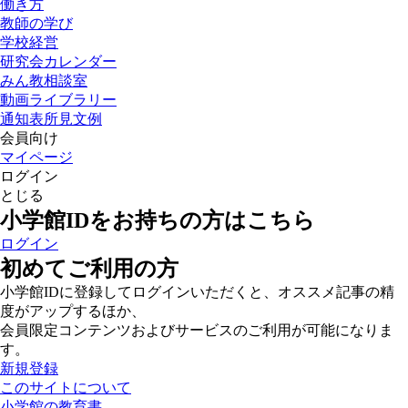
働き方
教師の学び
学校経営
研究会カレンダー
みん教相談室
動画ライブラリー
通知表所見文例
会員向け
マイページ
ログイン
とじる
小学館IDをお持ちの方はこちら
ログイン
初めてご利用の方
小学館IDに登録してログインいただくと、オススメ記事の精
度がアップするほか、
会員限定コンテンツおよびサービスのご利用が可能になりま
す。
新規登録
このサイトについて
小学館の教育書