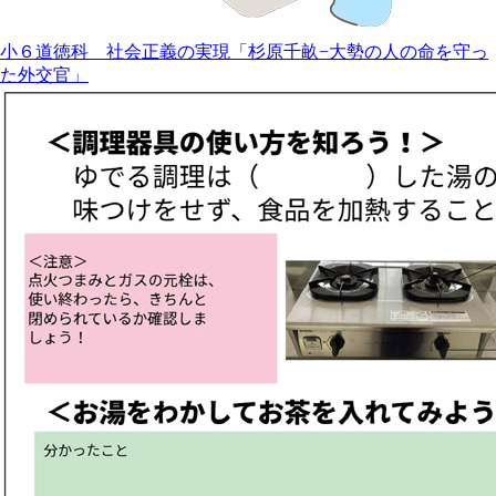
小６道徳科 社会正義の実現「杉原千畝−大勢の人の命を守っ
た外交官」