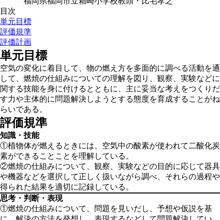
福岡県福岡市立箱崎小学校教頭・比毛孝之
目次
単元目標
評価規準
評価計画
単元目標
空気の変化に着目して、物の燃え方を多面的に調べる活動を通
して、燃焼の仕組みについての理解を図り、観察、実験などに
関する技能を身に付けるとともに、主に妥当な考えをつくりだ
す力や主体的に問題解決しようとする態度を育成することがね
らいである。
評価規準
知識・技能
①植物体が燃えるときには、空気中の酸素が使われて二酸化炭
素ができることことを理解している。
②燃焼の仕組みについて、観察、実験などの目的に応じて器具
や機器などを選択して正しく扱いながら調べ、それらの過程や
得られた結果を適切に記録している。
思考・判断・表現
①燃焼の仕組みについて、問題を見いだし、予想や仮説を基
に、解決の方法を発想し、表現するなどして問題解決してい