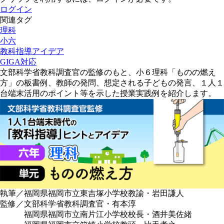
ログイン
関連タグ
理科
小六
教科指導アイデア
GIGA対応
文部科学省教科調査官の監修のもと、小６理科「ものの燃え
方」の板書例、教師の発問、想定される子どもの発言、１人１
台端末活用のポイント等を示した授業実践例を紹介します。
執筆／福岡県福岡市立東吉塚小学校教諭・岩田謙人
監修／文部科学省教科調査官・有本淳
福岡県福岡市立南片江小学校校長・酒井美佐緒