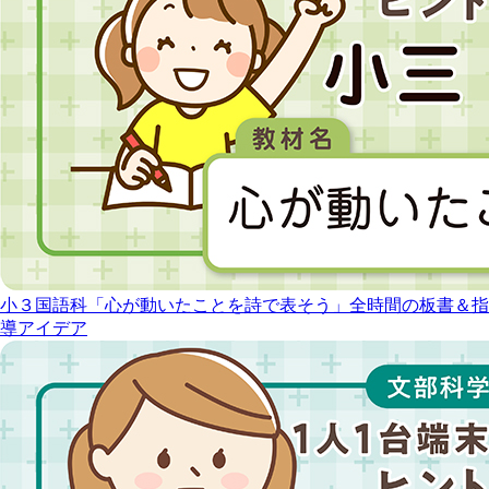
小３国語科「心が動いたことを詩で表そう」全時間の板書＆指
導アイデア