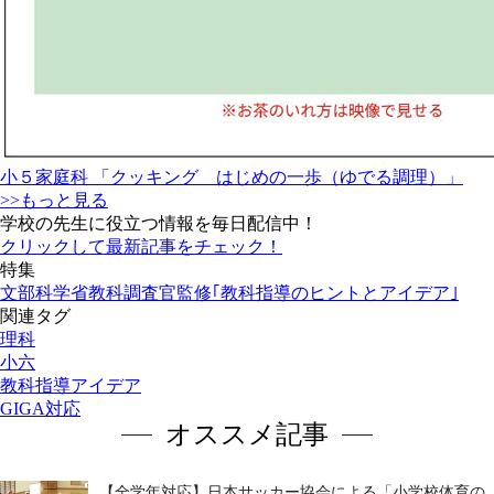
小５家庭科 「クッキング はじめの一歩（ゆでる調理）」
>>もっと見る
学校の先生に役立つ情報を毎日配信中！
クリックして最新記事をチェック！
特集
文部科学省教科調査官監修｢教科指導のヒントとアイデア｣
関連タグ
理科
小六
教科指導アイデア
GIGA対応
オススメ記事
【全学年対応】日本サッカー協会による「小学校体育の