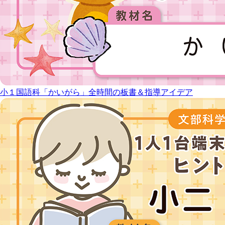
小１国語科「かいがら」全時間の板書＆指導アイデア