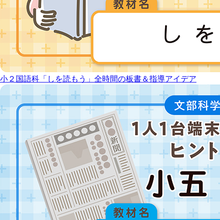
小２国語科「しを読もう」全時間の板書＆指導アイデア