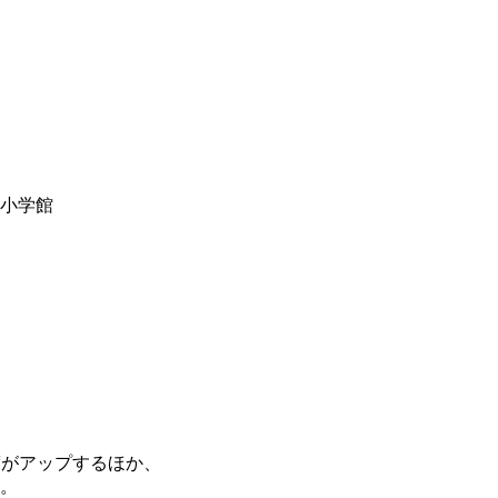
y小学館
度がアップするほか、
。