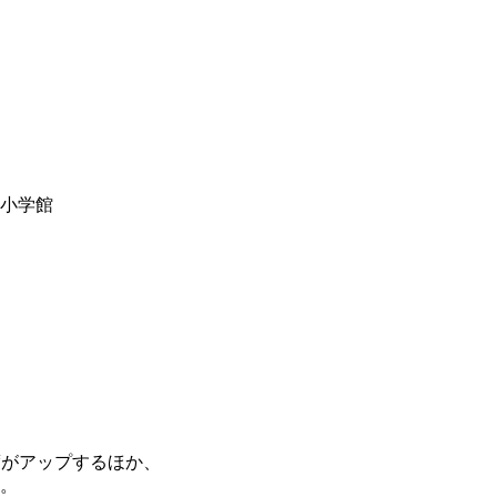
y小学館
度がアップするほか、
。