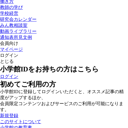
働き方
教師の学び
学校経営
研究会カレンダー
みん教相談室
動画ライブラリー
通知表所見文例
会員向け
マイページ
ログイン
とじる
小学館IDをお持ちの方はこちら
ログイン
初めてご利用の方
小学館IDに登録してログインいただくと、オススメ記事の精
度がアップするほか、
会員限定コンテンツおよびサービスのご利用が可能になりま
す。
新規登録
このサイトについて
小学館の教育書