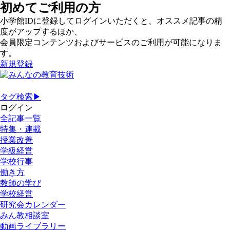
初めてご利用の方
小学館IDに登録してログインいただくと、オススメ記事の精
度がアップするほか、
会員限定コンテンツおよびサービスのご利用が可能になりま
す。
新規登録
タグ検索▶
ログイン
全記事一覧
特集・連載
授業改善
学級経営
学校行事
働き方
教師の学び
学校経営
研究会カレンダー
みん教相談室
動画ライブラリー