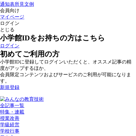
通知表所見文例
会員向け
マイページ
ログイン
とじる
小学館IDをお持ちの方はこちら
ログイン
初めてご利用の方
小学館IDに登録してログインいただくと、オススメ記事の精
度がアップするほか、
会員限定コンテンツおよびサービスのご利用が可能になりま
す。
新規登録
全記事一覧
特集・連載
授業改善
学級経営
学校行事