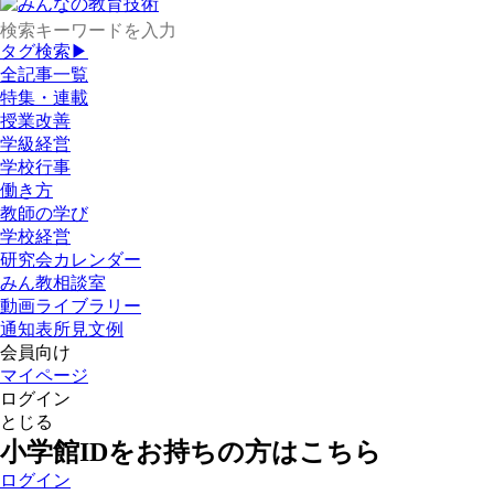
タグ検索▶
全記事一覧
特集・連載
授業改善
学級経営
学校行事
働き方
教師の学び
学校経営
研究会カレンダー
みん教相談室
動画ライブラリー
通知表所見文例
会員向け
マイページ
ログイン
とじる
小学館IDをお持ちの方はこちら
ログイン