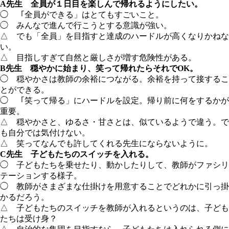
A先生 全員が１日目を楽しんで帰れるようにしたい。
◯ 「全員ができる」はとてもすごいこと。
◯ みんなで進んで行こうとする意識が強い。
△ でも「全員」を目指すと達成のハードルが高くなりかねな
い。
△ 目指しすぎて自然と厳しさが増す危険性がある。
B先生 穏やかに始まり、笑って帰れたらそれでOK。
◯ 穏やかさは教師の余裕につながる。余裕を持って接するこ
とができる。
◯ 「笑って帰る」にハードルを設定。帰り前に何をするかが
重要。
△ 穏やかさと、ゆるさ・甘さとは、似ているようで違う。で
も自分では気付けない。
△ 笑ってなんでも許してくれる先生にならないように。
C先生 子どもたちのスイッチを入れる。
◯ 子どもたちを乗せたり、動かしたりして、教師がファシリ
テーションする様子。
◯ 教師がさまざまな仕掛けを用意することでどれかに引っ掛
かるだろう。
△ 子どもたちのスイッチを教師が入れるというのは、子ども
たちは受け身？