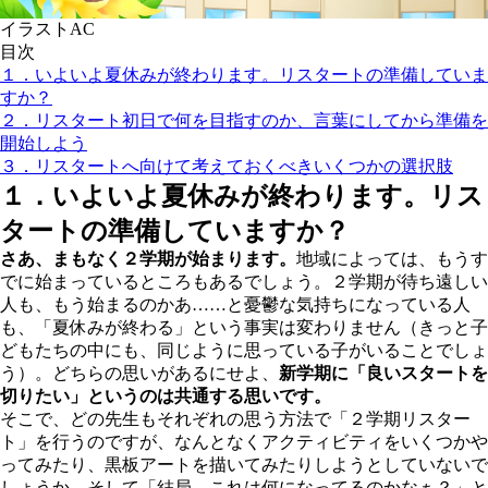
イラストAC
目次
１．いよいよ夏休みが終わります。リスタートの準備していま
すか？
２．リスタート初日で何を目指すのか、言葉にしてから準備を
開始しよう
３．リスタートへ向けて考えておくべきいくつかの選択肢
１．いよいよ夏休みが終わります。リス
タートの準備していますか？
さあ、まもなく２学期が始まります。
地域によっては、もうす
でに始まっているところもあるでしょう。２学期が待ち遠しい
人も、もう始まるのかあ……と憂鬱な気持ちになっている人
も、「夏休みが終わる」という事実は変わりません（きっと子
どもたちの中にも、同じように思っている子がいることでしょ
う）。どちらの思いがあるにせよ、
新学期に「良いスタートを
切りたい」というのは共通する思いです。
そこで、どの先生もそれぞれの思う方法で「２学期リスター
ト」を行うのですが、なんとなくアクティビティをいくつかや
ってみたり、黒板アートを描いてみたりしようとしていないで
しょうか。そして「結局、これは何になってるのかなぁ？」と