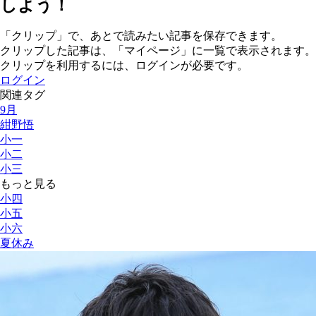
しよう！
「クリップ」で、あとで読みたい記事を保存できます。
クリップした記事は、「マイページ」に一覧で表示されます。
クリップを利用するには、ログインが必要です。
ログイン
関連タグ
9月
紺野悟
小一
小二
小三
もっと見る
小四
小五
小六
夏休み