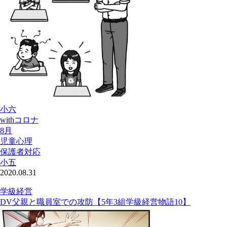
小六
withコロナ
8月
児童心理
保護者対応
小五
2020.08.31
学級経営
DV父親と職員室での攻防【5年3組学級経営物語10】