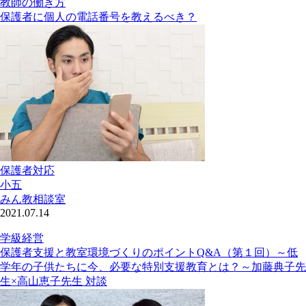
教師の働き方
保護者に個人の電話番号を教えるべき？
保護者対応
小五
みん教相談室
2021.07.14
学級経営
保護者支援と教室環境づくりのポイントQ&A（第１回）～低
学年の子供たちに今、必要な特別支援教育とは？～加藤典子先
生×高山恵子先生 対談