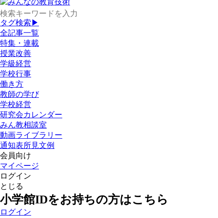
タグ検索▶
全記事一覧
特集・連載
授業改善
学級経営
学校行事
働き方
教師の学び
学校経営
研究会カレンダー
みん教相談室
動画ライブラリー
通知表所見文例
会員向け
マイページ
ログイン
とじる
小学館IDをお持ちの方はこちら
ログイン