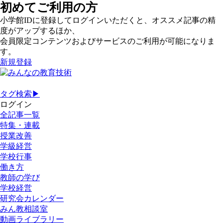
初めてご利用の方
小学館IDに登録してログインいただくと、オススメ記事の精
度がアップするほか、
会員限定コンテンツおよびサービスのご利用が可能になりま
す。
新規登録
タグ検索▶
ログイン
全記事一覧
特集・連載
授業改善
学級経営
学校行事
働き方
教師の学び
学校経営
研究会カレンダー
みん教相談室
動画ライブラリー