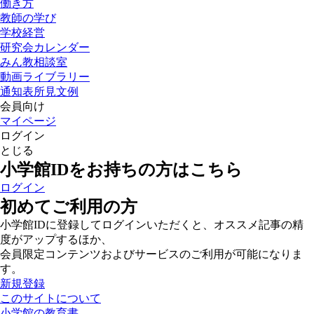
働き方
教師の学び
学校経営
研究会カレンダー
みん教相談室
動画ライブラリー
通知表所見文例
会員向け
マイページ
ログイン
とじる
小学館IDをお持ちの方はこちら
ログイン
初めてご利用の方
小学館IDに登録してログインいただくと、オススメ記事の精
度がアップするほか、
会員限定コンテンツおよびサービスのご利用が可能になりま
す。
新規登録
このサイトについて
小学館の教育書