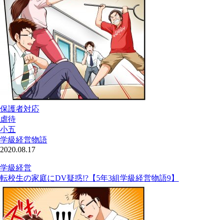
保護者対応
虐待
小五
学級経営物語
2020.08.17
学級経営
転校生の家庭にDV疑惑!?【5年3組学級経営物語9】