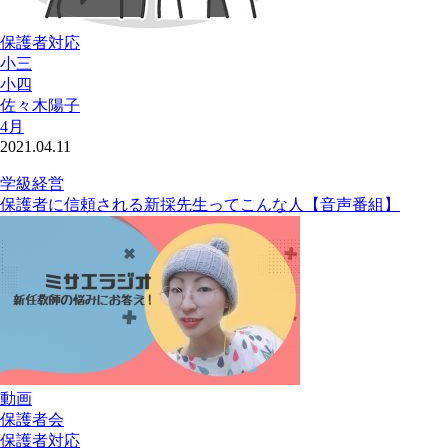
保護者対応
小三
小四
佐々木陽子
4月
2021.04.11
学級経営
保護者に信頼される新採先生ってこんな人【音声番組】
動画
保護者会
保護者対応