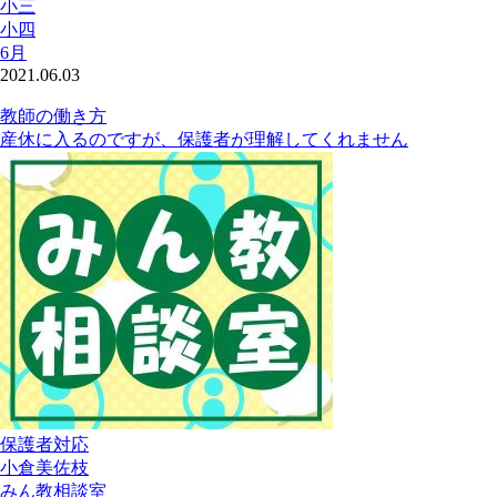
小三
小四
6月
2021.06.03
教師の働き方
産休に入るのですが、保護者が理解してくれません
保護者対応
小倉美佐枝
みん教相談室