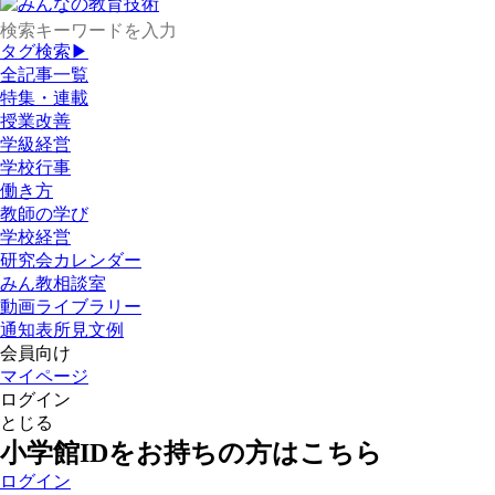
タグ検索▶
全記事一覧
特集・連載
授業改善
学級経営
学校行事
働き方
教師の学び
学校経営
研究会カレンダー
みん教相談室
動画ライブラリー
通知表所見文例
会員向け
マイページ
ログイン
とじる
小学館IDをお持ちの方はこちら
ログイン