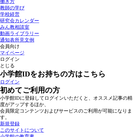
働き方
教師の学び
学校経営
研究会カレンダー
みん教相談室
動画ライブラリー
通知表所見文例
会員向け
マイページ
ログイン
とじる
小学館IDをお持ちの方はこちら
ログイン
初めてご利用の方
小学館IDに登録してログインいただくと、オススメ記事の精
度がアップするほか、
会員限定コンテンツおよびサービスのご利用が可能になりま
す。
新規登録
このサイトについて
小学館の教育書