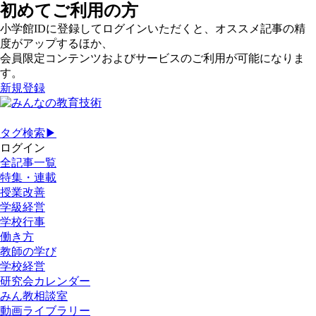
初めてご利用の方
小学館IDに登録してログインいただくと、オススメ記事の精
度がアップするほか、
会員限定コンテンツおよびサービスのご利用が可能になりま
す。
新規登録
タグ検索▶
ログイン
全記事一覧
特集・連載
授業改善
学級経営
学校行事
働き方
教師の学び
学校経営
研究会カレンダー
みん教相談室
動画ライブラリー