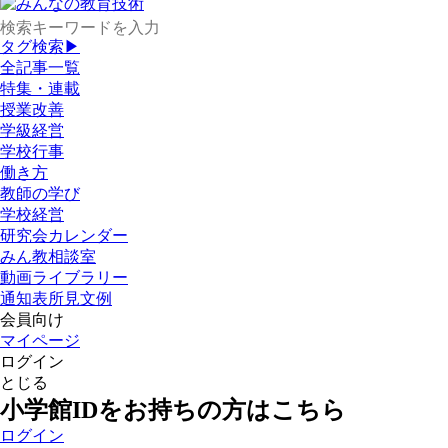
タグ検索▶
全記事一覧
特集・連載
授業改善
学級経営
学校行事
働き方
教師の学び
学校経営
研究会カレンダー
みん教相談室
動画ライブラリー
通知表所見文例
会員向け
マイページ
ログイン
とじる
小学館IDをお持ちの方はこちら
ログイン