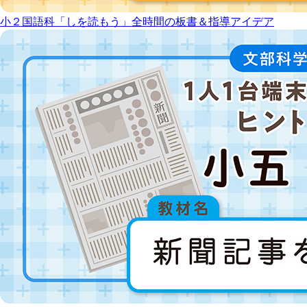
小２国語科「しを読もう」全時間の板書＆指導アイデア