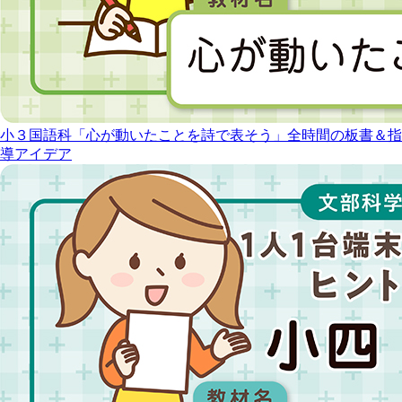
小３国語科「心が動いたことを詩で表そう」全時間の板書＆指
導アイデア