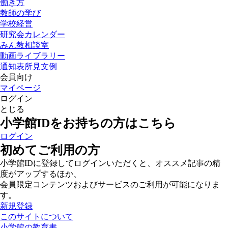
働き方
教師の学び
学校経営
研究会カレンダー
みん教相談室
動画ライブラリー
通知表所見文例
会員向け
マイページ
ログイン
とじる
小学館IDをお持ちの方はこちら
ログイン
初めてご利用の方
小学館IDに登録してログインいただくと、オススメ記事の精
度がアップするほか、
会員限定コンテンツおよびサービスのご利用が可能になりま
す。
新規登録
このサイトについて
小学館の教育書