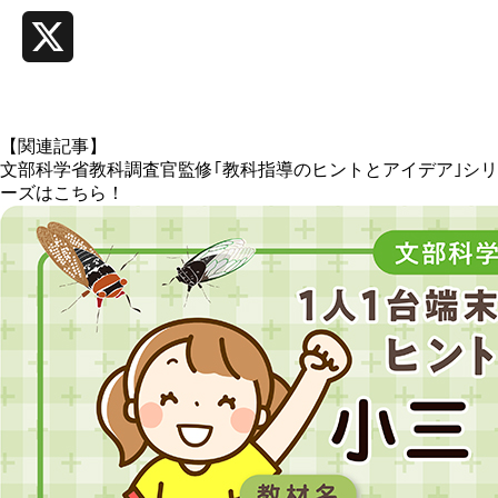
e
i
b
n
X
o
e
【関連記事】
文部科学省教科調査官監修｢教科指導のヒントとアイデア｣シリ
o
ーズはこちら！
k