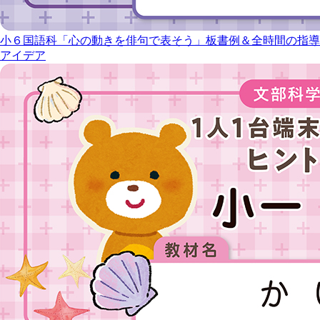
小６国語科「心の動きを俳句で表そう」板書例＆全時間の指導
アイデア