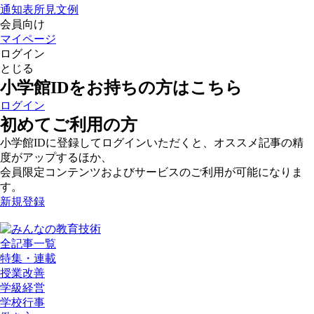
通知表所見文例
会員向け
マイページ
ログイン
とじる
小学館IDをお持ちの方はこちら
ログイン
初めてご利用の方
小学館IDに登録してログインいただくと、オススメ記事の精
度がアップするほか、
会員限定コンテンツおよびサービスのご利用が可能になりま
す。
新規登録
全記事一覧
特集・連載
授業改善
学級経営
学校行事