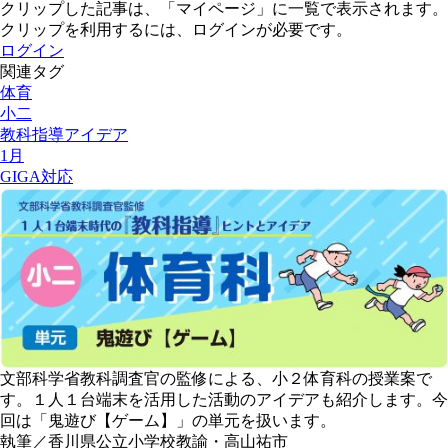
クリップした記事は、「マイページ」に一覧で表示されます。
クリップを利用するには、ログインが必要です。
ログイン
関連タグ
体育
小二
教科指導アイデア
1月
GIGA対応
文部科学省教科調査官の監修による、小２体育科の授業案で
す。１人１台端末を活用した活動のアイデアも紹介します。今
回は「鬼遊び【ゲーム】」の単元を扱います。
執筆／香川県公立小学校教諭・高山祐市