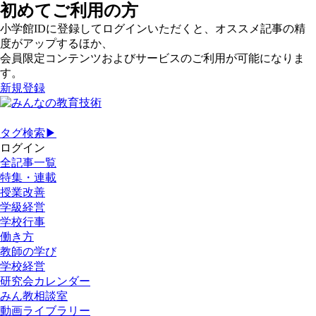
初めてご利用の方
小学館IDに登録してログインいただくと、オススメ記事の精
度がアップするほか、
会員限定コンテンツおよびサービスのご利用が可能になりま
す。
新規登録
タグ検索▶
ログイン
全記事一覧
特集・連載
授業改善
学級経営
学校行事
働き方
教師の学び
学校経営
研究会カレンダー
みん教相談室
動画ライブラリー