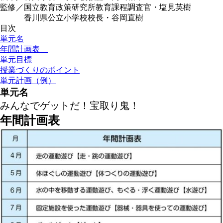
監修／国立教育政策研究所教育課程調査官・塩見英樹
香川県公立小学校校長・谷岡直樹
目次
単元名
年間計画表
単元目標
授業づくりのポイント
単元計画（例）
単元名
みんなでゲットだ！宝取り鬼！
年間計画表