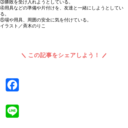
③勝敗を受け入れようとしている。
④用具などの準備や片付けを、友達と一緒にしようとしてい
る。
⑤場や用具、周囲の安全に気を付けている。
イラスト／斉木のりこ
この記事をシェアしよう！
F
a
c
L