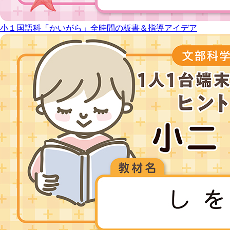
小１国語科「かいがら」全時間の板書＆指導アイデア