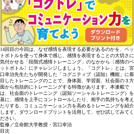
14回目の今回は、なぜ感情を表現する必要があるのかを、ペッ
トボトルを使って身体で感じ、感情を表現することの大切さに
気付かせる「段階式感情トレーニング」のなかから〔感情のペ
ットボトル〕にチャレンジしましょう。「コグトレ」とは、宮
口幸治先生たちが開発した「コグニティブ（認知）機能」に着
目したトレーニングのことで、身体面、学習面、社会面の３方
面から包括的にトレーニングする特徴があります。本連載で
は、社会面のトレーニング（認知ソーシャルトレーニング）を
基に、感情を上手にコントロールしたり、相手の気持ちを考え
たりする、コミュニケーション力を高めるトレーニングを紹介
します。ダウンロードプリントを活用して、ぜひ試してみてく
ださい。
監修／立命館大学教授・宮口幸治
目次