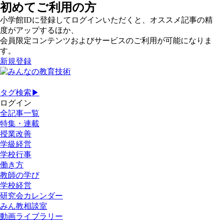
初めてご利用の方
小学館IDに登録してログインいただくと、オススメ記事の精
度がアップするほか、
会員限定コンテンツおよびサービスのご利用が可能になりま
す。
新規登録
タグ検索▶
ログイン
全記事一覧
特集・連載
授業改善
学級経営
学校行事
働き方
教師の学び
学校経営
研究会カレンダー
みん教相談室
動画ライブラリー