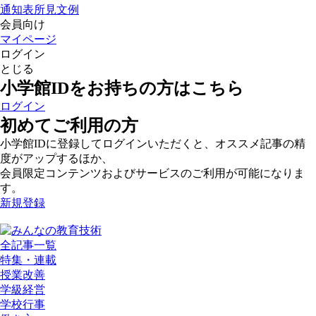
通知表所見文例
会員向け
マイページ
ログイン
とじる
小学館IDをお持ちの方はこちら
ログイン
初めてご利用の方
小学館IDに登録してログインいただくと、オススメ記事の精
度がアップするほか、
会員限定コンテンツおよびサービスのご利用が可能になりま
す。
新規登録
全記事一覧
特集・連載
授業改善
学級経営
学校行事