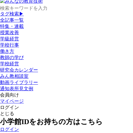
タグ検索▶
全記事一覧
特集・連載
授業改善
学級経営
学校行事
働き方
教師の学び
学校経営
研究会カレンダー
みん教相談室
動画ライブラリー
通知表所見文例
会員向け
マイページ
ログイン
とじる
小学館IDをお持ちの方はこちら
ログイン