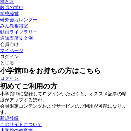
働き方
教師の学び
学校経営
研究会カレンダー
みん教相談室
動画ライブラリー
通知表所見文例
会員向け
マイページ
ログイン
とじる
小学館IDをお持ちの方はこちら
ログイン
初めてご利用の方
小学館IDに登録してログインいただくと、オススメ記事の精
度がアップするほか、
会員限定コンテンツおよびサービスのご利用が可能になりま
す。
新規登録
このサイトについて
小学館の教育書