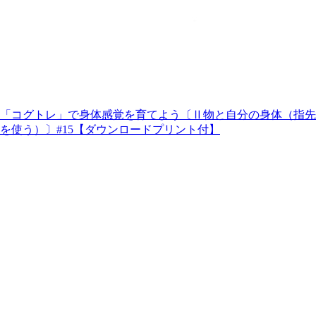
「コグトレ」で身体感覚を育てよう〔Ⅱ物と自分の身体（指先
を使う）〕#15【ダウンロードプリント付】