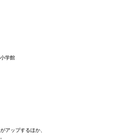
y小学館
度がアップするほか、
。