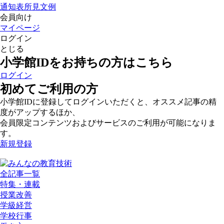
通知表所見文例
会員向け
マイページ
ログイン
とじる
小学館IDをお持ちの方はこちら
ログイン
初めてご利用の方
小学館IDに登録してログインいただくと、オススメ記事の精
度がアップするほか、
会員限定コンテンツおよびサービスのご利用が可能になりま
す。
新規登録
全記事一覧
特集・連載
授業改善
学級経営
学校行事