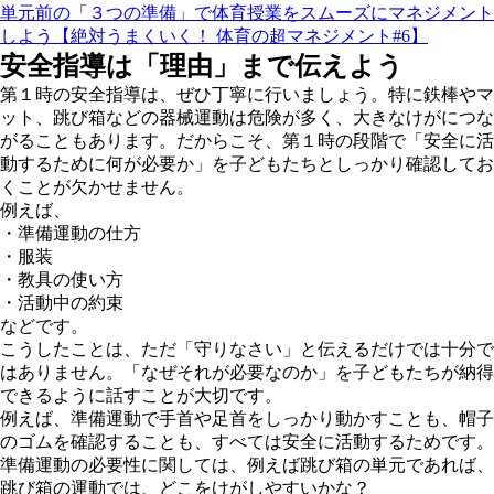
単元前の「３つの準備」で体育授業をスムーズにマネジメント
しよう【絶対うまくいく！ 体育の超マネジメント#6】
安全指導は「理由」まで伝えよう
第１時の安全指導は、ぜひ丁寧に行いましょう。特に鉄棒やマ
ット、跳び箱などの器械運動は危険が多く、大きなけがにつな
がることもあります。だからこそ、第１時の段階で「安全に活
動するために何が必要か」を子どもたちとしっかり確認してお
くことが欠かせません。
例えば、
・準備運動の仕方
・服装
・教具の使い方
・活動中の約束
などです。
こうしたことは、ただ「守りなさい」と伝えるだけでは十分で
はありません。「なぜそれが必要なのか」を子どもたちが納得
できるように話すことが大切です。
例えば、準備運動で手首や足首をしっかり動かすことも、帽子
のゴムを確認することも、すべては安全に活動するためです。
準備運動の必要性に関しては、例えば跳び箱の単元であれば、
跳び箱の運動では、どこをけがしやすいかな？