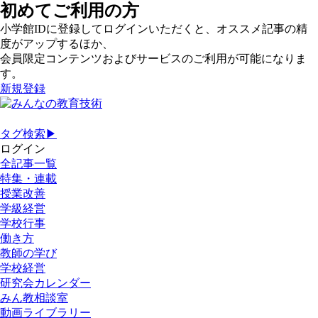
初めてご利用の方
小学館IDに登録してログインいただくと、オススメ記事の精
度がアップするほか、
会員限定コンテンツおよびサービスのご利用が可能になりま
す。
新規登録
タグ検索▶
ログイン
全記事一覧
特集・連載
授業改善
学級経営
学校行事
働き方
教師の学び
学校経営
研究会カレンダー
みん教相談室
動画ライブラリー