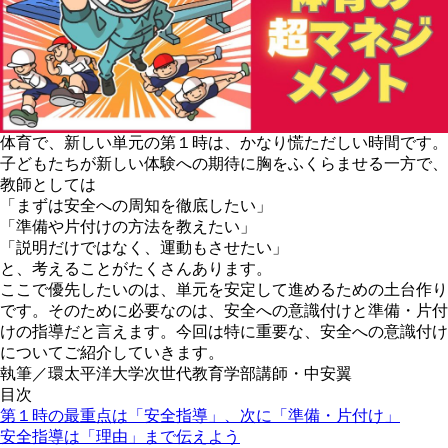
体育で、新しい単元の第１時は、かなり慌ただしい時間です。
子どもたちが新しい体験への期待に胸をふくらませる一方で、
教師としては
「まずは安全への周知を徹底したい」
「準備や片付けの方法を教えたい」
「説明だけではなく、運動もさせたい」
と、考えることがたくさんあります。
ここで優先したいのは、単元を安定して進めるための土台作り
です。そのために必要なのは、安全への意識付けと準備・片付
けの指導だと言えます。今回は特に重要な、安全への意識付け
についてご紹介していきます。
執筆／環太平洋大学次世代教育学部講師・中安翼
目次
第１時の最重点は「安全指導」、次に「準備・片付け」
安全指導は「理由」まで伝えよう