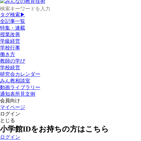
タグ検索▶
全記事一覧
特集・連載
授業改善
学級経営
学校行事
働き方
教師の学び
学校経営
研究会カレンダー
みん教相談室
動画ライブラリー
通知表所見文例
会員向け
マイページ
ログイン
とじる
小学館IDをお持ちの方はこちら
ログイン