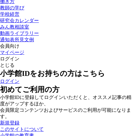
働き方
教師の学び
学校経営
研究会カレンダー
みん教相談室
動画ライブラリー
通知表所見文例
会員向け
マイページ
ログイン
とじる
小学館IDをお持ちの方はこちら
ログイン
初めてご利用の方
小学館IDに登録してログインいただくと、オススメ記事の精
度がアップするほか、
会員限定コンテンツおよびサービスのご利用が可能になりま
す。
新規登録
このサイトについて
小学館の教育書