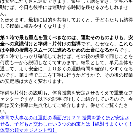
は安全にたくさん運動できます。集中して話を聞き、テキパキ
動けば、今日も後半には運動する時間を残せるかもしれませ
ん。
と伝えます。最初に目的を共有しておくと、子どもたちも納得
して授業に臨みやすくなります。
第１時で最も重点を置くべきなのは、運動そのものよりも、安
全への意識付けと準備・片付けの指導
です。なぜなら、
これら
は今後の授業をスムーズに進めるための土台になるから
です。
第１時でしっかり確認しておけば、その後の授業で同じことを
何度も一から説明しなくてすみます。結果として、単元全体を
通して、より安全に、より多くの運動時間を確保しやすくなる
のです。第１時でここを丁寧に行うかどうかで、その後の授業
の安定感は大きく変わります。
準備や片付けの説明も、体育授業を安定させるうえで重要なフ
ァクターですが、以下の記事で詳しくご紹介しているので、今
回は安全指導に焦点化してご紹介します。併せてご覧くださ
い。
体育で大事なのは運動の場面だけ？？ 授業を驚くほど安定さ
せる、子どもと交わしたい３つの約束とは【絶対うまくいく！
体育の超マネジメント#3】