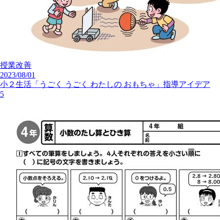
授業改善
2023/08/01
小２生活「うごく うごく わたしの おもちゃ」指導アイデア
5