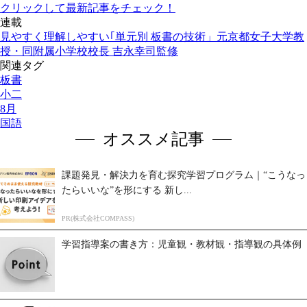
クリックして最新記事をチェック！
連載
見やすく理解しやすい｢単元別 板書の技術」元京都女子大学教
授・同附属小学校校長 吉永幸司監修
関連タグ
板書
小二
8月
国語
オススメ記事
課題発見・解決力を育む探究学習プログラム｜“こうなっ
たらいいな”を形にする 新し...
PR(株式会社COMPASS)
学習指導案の書き方：児童観・教材観・指導観の具体例