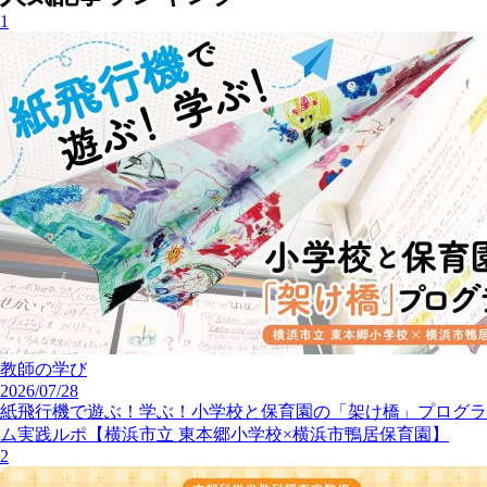
1
教師の学び
2026/07/28
紙飛行機で遊ぶ！学ぶ！小学校と保育園の「架け橋」プログラ
ム実践ルポ【横浜市立 東本郷小学校×横浜市鴨居保育園】
2