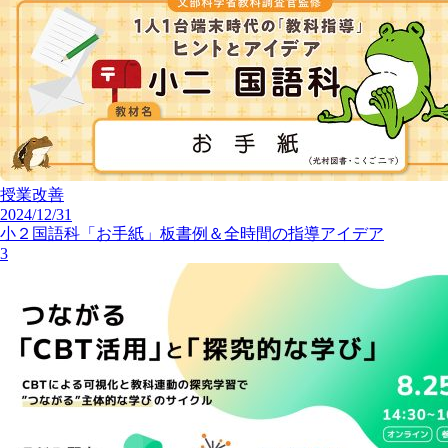
授業改善
2024/12/31
小２国語科「お手紙」板書例＆全時間の指導アイデア
3