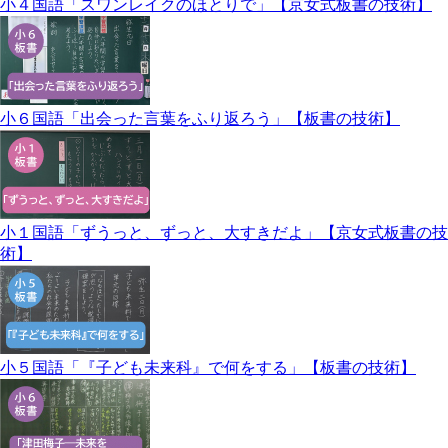
小４国語「スワンレイクのほとりで」【京女式板書の技術】
小６国語「出会った言葉をふり返ろう」【板書の技術】
小１国語「ずうっと、ずっと、大すきだよ」【京女式板書の技
術】
小５国語「『子ども未来科』で何をする」【板書の技術】