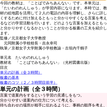
今回の教材は、「ことばでみちあんない」です。本単元は、
「たいわのれんしゅう」が学習内容になります。本時では、教
材の絵地図を活用して２人の電話の内容を理解し、さらに詳し
くするために付け加えるともっと分かりやすくなる言葉を考え
るなどの学習活動を行います。どのような言葉を加えるともっ
と分かりやすくなるかということが分かる板書の工夫を紹介し
ます。
監修／元京都女子大学教授
元同附属小学校校長・吉永幸司
執筆／京都女子大学附属小学校教諭・古垣内千鶴子
単元名 たいわのれんしゅう
教材名 「ことばでみちあんない」（光村図書出版）
目次
単元の計画（全３時間）
板書の基本
板書のコツ（２／３時間目前半）
単元の計画（全３時間）
言葉で道案内をするという学習の見通しをもつ。
分かりやすい道案内の仕方について考える。
待ち合わせの場所が相手に伝わるように、事柄の順序を考え、