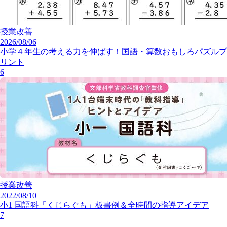
授業改善
2026/08/06
小学４年生の考える力を伸ばす！国語・算数おもしろパズルプ
リント
6
授業改善
2022/08/10
小1 国語科「くじらぐも」板書例＆全時間の指導アイデア
7