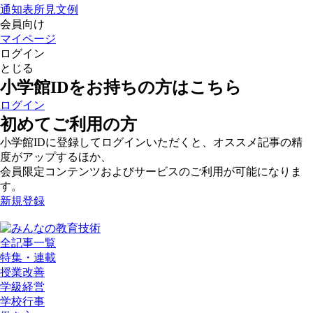
通知表所見文例
会員向け
マイページ
ログイン
とじる
小学館IDをお持ちの方はこちら
ログイン
初めてご利用の方
小学館IDに登録してログインいただくと、オススメ記事の精
度がアップするほか、
会員限定コンテンツおよびサービスのご利用が可能になりま
す。
新規登録
全記事一覧
特集・連載
授業改善
学級経営
学校行事