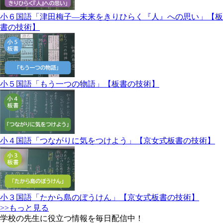
小６国語「津田梅子―未来をきりひらく『人』への思い」【板
書の技術】
小５国語「もう一つの物語」【板書の技術】
小４国語「つながりに気をつけよう」【京女式板書の技術】
小３国語「たから島のぼうけん」【京女式板書の技術】
>>もっと見る
学校の先生に役立つ情報を毎日配信中！