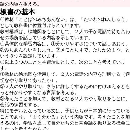
話の内容を捉える。
板書の基本
〇教材「ことばのみちあんない」は、「たいわのれんしゅう」
として教科書に位置付けられています。
教材構成は、絵地図をもとにして、２人の子が電話で待ち合わ
せの場所を話している内容を示しています。
〇具体的な学習内容は、①分かりやすさについて話しあおう。
②みちあんないをしよう。③メモとちずで、たしかめよう。と
いう３つを設定しています。
〇以上３つのことを学習活動として、次のことを考えていま
す。
①教材の絵地図を活用して、２人の電話の内容を理解する（適
切なやり取りであったか）。
②２人のやり取りで、さらに詳しくするために付け加えるとも
っと分かりやすくなる言葉を考える。
③考えたことを加えて、教材となる２人のやり取りをもとに、
会話の練習をする。
特にモデルとなっている文は、子供たちが日常的に行っている
ことであり、「よく分かる」という内容です。考えたことを加
えるのは、学習を通して自分たちの日常会話を振り返る機会に
したいと考えたからです。