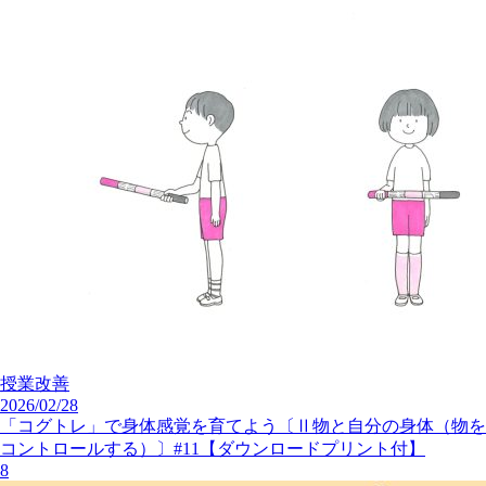
授業改善
2026/02/28
「コグトレ」で身体感覚を育てよう〔Ⅱ物と自分の身体（物を
コントロールする）〕#11【ダウンロードプリント付】
8