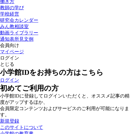
働き方
教師の学び
学校経営
研究会カレンダー
みん教相談室
動画ライブラリー
通知表所見文例
会員向け
マイページ
ログイン
とじる
小学館IDをお持ちの方はこちら
ログイン
初めてご利用の方
小学館IDに登録してログインいただくと、オススメ記事の精
度がアップするほか、
会員限定コンテンツおよびサービスのご利用が可能になりま
す。
新規登録
このサイトについて
小学館の教育書