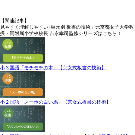
X
【関連記事】
見やすく理解しやすい｢単元別 板書の技術」元京都女子大学教
授・同附属小学校校長 吉永幸司監修シリーズはこちら！
小３国語「モチモチの木」【京女式板書の技術】
小２国語「スーホの白い馬」【京女式板書の技術】