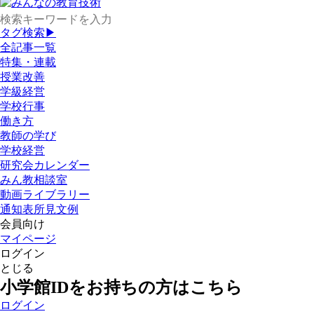
タグ検索▶
全記事一覧
特集・連載
授業改善
学級経営
学校行事
働き方
教師の学び
学校経営
研究会カレンダー
みん教相談室
動画ライブラリー
通知表所見文例
会員向け
マイページ
ログイン
とじる
小学館IDをお持ちの方はこちら
ログイン