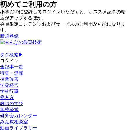
初めてご利用の方
小学館IDに登録してログインいただくと、オススメ記事の精
度がアップするほか、
会員限定コンテンツおよびサービスのご利用が可能になりま
す。
新規登録
タグ検索▶
ログイン
全記事一覧
特集・連載
授業改善
学級経営
学校行事
働き方
教師の学び
学校経営
研究会カレンダー
みん教相談室
動画ライブラリー