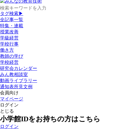
タグ検索▶
全記事一覧
特集・連載
授業改善
学級経営
学校行事
働き方
教師の学び
学校経営
研究会カレンダー
みん教相談室
動画ライブラリー
通知表所見文例
会員向け
マイページ
ログイン
とじる
小学館IDをお持ちの方はこちら
ログイン