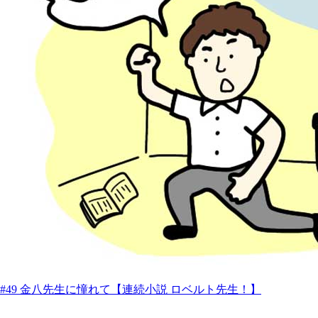
#49 金八先生に憧れて【連続小説 ロベルト先生！】