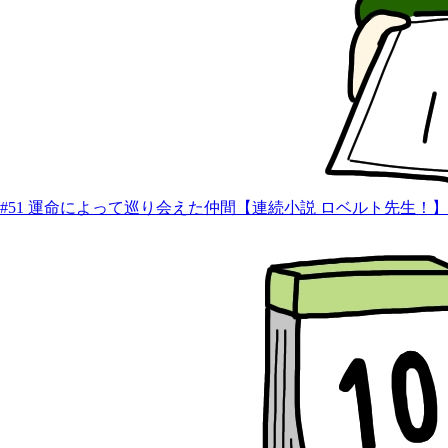
#51 運命によって巡り会えた仲間【連続小説 ロベルト先生！】