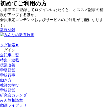
初めてご利用の方
小学館IDに登録してログインいただくと、オススメ記事の精
度がアップするほか、
会員限定コンテンツおよびサービスのご利用が可能になりま
す。
新規登録
タグ検索▶
ログイン
全記事一覧
特集・連載
授業改善
学級経営
学校行事
働き方
教師の学び
学校経営
研究会カレンダー
みん教相談室
動画ライブラリー