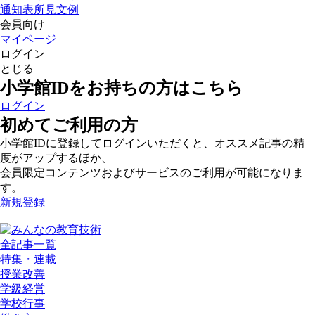
通知表所見文例
会員向け
マイページ
ログイン
とじる
小学館IDをお持ちの方はこちら
ログイン
初めてご利用の方
小学館IDに登録してログインいただくと、オススメ記事の精
度がアップするほか、
会員限定コンテンツおよびサービスのご利用が可能になりま
す。
新規登録
全記事一覧
特集・連載
授業改善
学級経営
学校行事