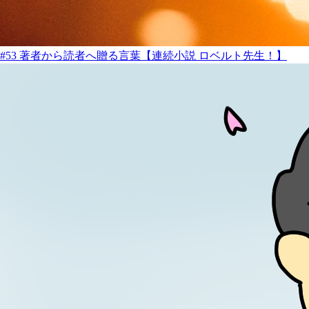
#53 著者から読者へ贈る言葉【連続小説 ロベルト先生！】