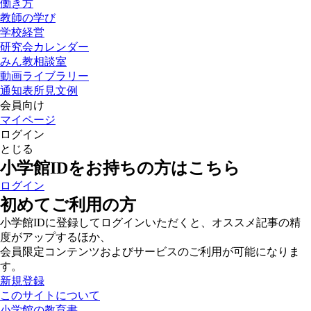
働き方
教師の学び
学校経営
研究会カレンダー
みん教相談室
動画ライブラリー
通知表所見文例
会員向け
マイページ
ログイン
とじる
小学館IDをお持ちの方はこちら
ログイン
初めてご利用の方
小学館IDに登録してログインいただくと、オススメ記事の精
度がアップするほか、
会員限定コンテンツおよびサービスのご利用が可能になりま
す。
新規登録
このサイトについて
小学館の教育書